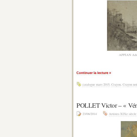
APPIAN Ado
Continuer la lecture »
catalogue mars 2015
,
Crayon
,
Crayon noi
POLLET Victor – « Vén
23/06/2014
Artistes XIXe siècle