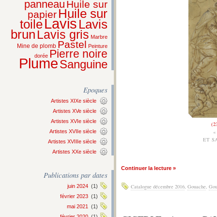
panneau
Huile sur
Huile sur
papier
Lavis
Lavis
toile
brun
Lavis gris
Marbre
Pastel
Mine de plomb
Peinture
Pierre noire
dorée
Plume
Sanguine
Epoques
Artistes XIXe siècle
Artistes XVe siècle
Artistes XVIe siècle
(2
Artistes XVIIe siècle
«
ET S
Artistes XVIIIe siècle
Artistes XXe siècle
Continuer la lecture »
Publications par dates
juin 2024
(1)
Catalogue décembre 2016
,
Gouache
,
Gou
février 2023
(1)
mai 2021
(1)
février 2020
(1)