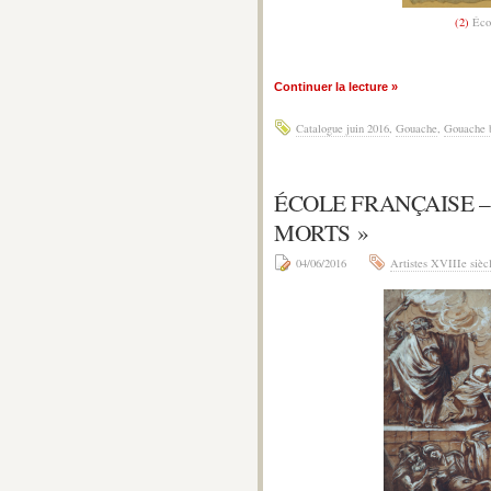
(2)
Éco
Continuer la lecture »
Catalogue juin 2016
,
Gouache
,
Gouache 
ÉCOLE FRANÇAISE –
MORTS »
04/06/2016
Artistes XVIIIe sièc