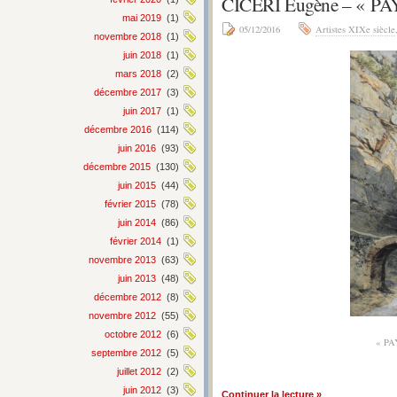
CICERI Eugène – « 
mai 2019
(1)
05/12/2016
Artistes XIXe siècle
novembre 2018
(1)
juin 2018
(1)
mars 2018
(2)
décembre 2017
(3)
juin 2017
(1)
décembre 2016
(114)
juin 2016
(93)
décembre 2015
(130)
juin 2015
(44)
février 2015
(78)
juin 2014
(86)
février 2014
(1)
novembre 2013
(63)
juin 2013
(48)
décembre 2012
(8)
novembre 2012
(55)
octobre 2012
(6)
« P
septembre 2012
(5)
juillet 2012
(2)
juin 2012
(3)
Continuer la lecture »