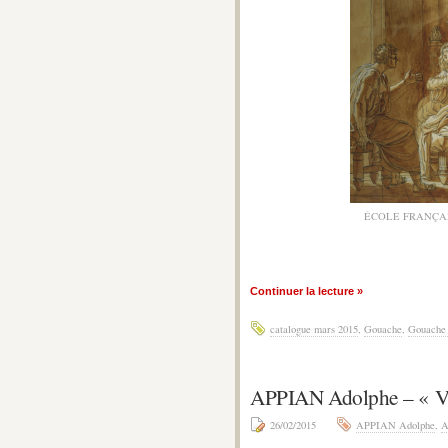
ÉCOLE FRANÇAI
Continuer la lecture »
catalogue mars 2015
,
Gouache
,
Gouache 
APPIAN Adolphe – «
26/02/2015
APPIAN Adolphe
,
A