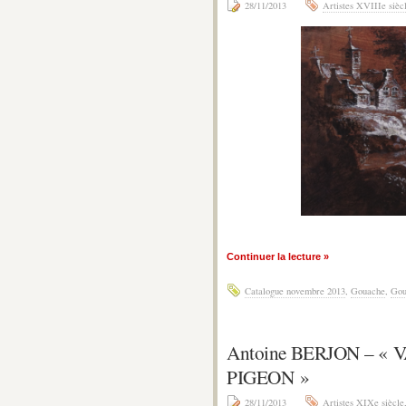
28/11/2013
Artistes XVIIIe sièc
Continuer la lecture »
Catalogue novembre 2013
,
Gouache
,
Gou
Antoine BERJON – « 
PIGEON »
28/11/2013
Artistes XIXe siècle