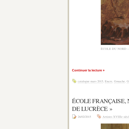
ÉCOLE DU NORD –
Continuer la lecture »
catalogue mars 2015
,
Encre
,
Gouache
,
G
ÉCOLE FRANÇAISE, 
DE LUCRÈCE »
26/02/2015
Artistes XVIIIe sièc