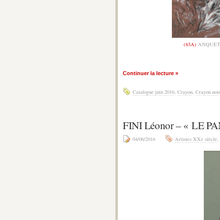
(63A)
ANQUETI
Continuer la lecture »
Catalogue juin 2016
,
Crayon
,
Crayon noi
FINI Léonor – « LE P
04/06/2016
Artistes XXe siècle
,