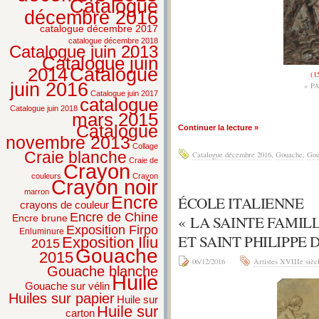
Catalogue
décembre 2016
catalogue décembre 2017
catalogue décembre 2018
Catalogue juin 2013
Catalogue juin
2014
Catalogue
(1
juin 2016
« P
Catalogue juin 2017
catalogue
Catalogue juin 2018
mars 2015
Catalogue
Continuer la lecture »
novembre 2013
Collage
Craie blanche
Catalogue décembre 2016
,
Gouache
,
Gou
Craie de
Crayon
couleurs
Crayon
Crayon noir
marron
ÉCOLE ITALIENNE
Encre
crayons de couleur
Encre de Chine
« LA SAINTE FAMIL
Encre brune
Exposition Firpo
Enluminure
ET SAINT PHILIPPE 
Exposition Iliu
2015
Gouache
2015
06/12/2016
Artistes XVIIIe sièc
Gouache blanche
Huile
Gouache sur vélin
Huiles sur papier
Huile sur
Huile sur
carton