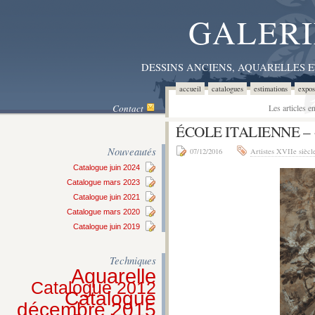
GALERI
DESSINS ANCIENS, AQUARELLES 
accueil
catalogues
estimations
expos
Contact
Les articles e
ÉCOLE ITALIENNE – 
Nouveautés
07/12/2016
Artistes XVIIe siècl
Catalogue juin 2024
Catalogue mars 2023
Catalogue juin 2021
Catalogue mars 2020
Catalogue juin 2019
Techniques
Aquarelle
Catalogue 2012
Catalogue
décembre 2015