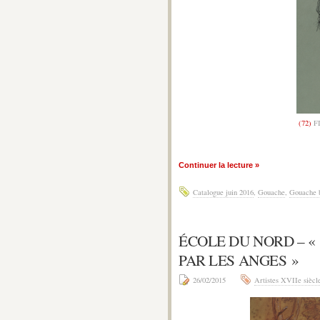
(72)
FI
Continuer la lecture »
Catalogue juin 2016
,
Gouache
,
Gouache 
ÉCOLE DU NORD – «
PAR LES ANGES »
26/02/2015
Artistes XVIIe siècl