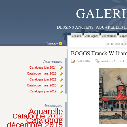
GALERI
DESSINS ANCIENS, AQUARELLES 
accueil
catalogues
estimations
expos
Contact
Les articles à p
BOGGS Franck Willi
Nouveautés
04/06/2016
Artistes XXe siècle
,
Catalogue juin 2024
Catalogue mars 2023
Catalogue juin 2021
Catalogue mars 2020
Catalogue juin 2019
Techniques
Aquarelle
Catalogue 2012
Catalogue
décembre 2015