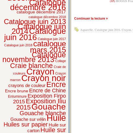
Catalogue
(65)
BOGGS Fran
décembre 2016
catalogue décembre 2017
catalogue décembre 2018
Continuer la lecture »
Catalogue juin 2013
Catalogue juin
2014
Catalogue
Aquarelle
,
Catalogue juin 2016
,
Crayon
,
juin 2016
Catalogue juin 2017
catalogue
Catalogue juin 2018
mars 2015
Catalogue
novembre 2013
Collage
Craie blanche
Craie de
Crayon
couleurs
Crayon
Crayon noir
marron
Encre
crayons de couleur
Encre de Chine
Encre brune
Exposition Firpo
Enluminure
Exposition Iliu
2015
Gouache
2015
Gouache blanche
Huile
Gouache sur vélin
Huiles sur papier
Huile sur
Huile sur
carton