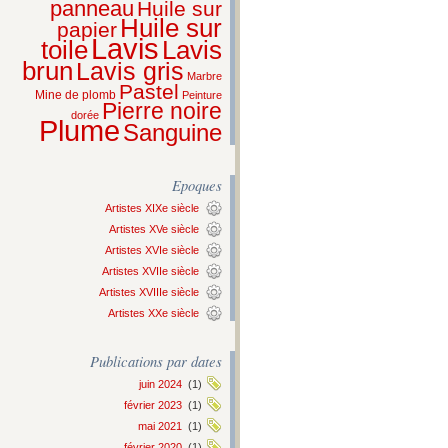
panneau
Huile sur
Huile sur
papier
Lavis
Lavis
toile
brun
Lavis gris
Marbre
Pastel
Mine de plomb
Peinture
Pierre noire
dorée
Plume
Sanguine
Epoques
Artistes XIXe siècle
Artistes XVe siècle
Artistes XVIe siècle
Artistes XVIIe siècle
Artistes XVIIIe siècle
Artistes XXe siècle
Publications par dates
juin 2024
(1)
février 2023
(1)
mai 2021
(1)
février 2020
(1)