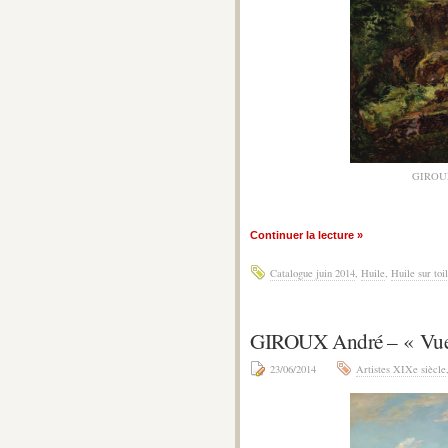
GIROUX
Continuer la lecture »
Catalogue juin 2014
,
Huile
,
Huile sur toi
GIROUX André – « Vue
23/06/2014
Artistes XIXe siècle