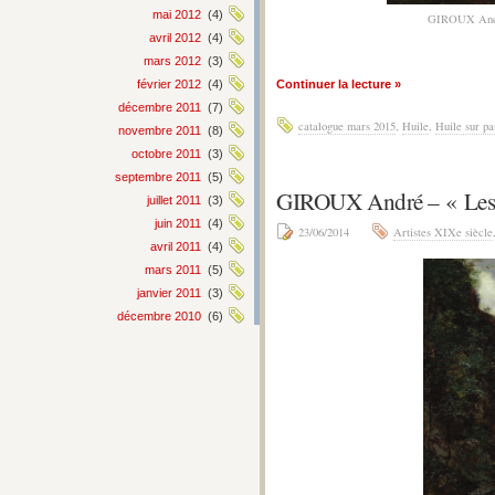
mai 2012
(4)
GIROUX An
avril 2012
(4)
mars 2012
(3)
février 2012
(4)
Continuer la lecture »
décembre 2011
(7)
catalogue mars 2015
,
Huile
,
Huile sur p
novembre 2011
(8)
octobre 2011
(3)
septembre 2011
(5)
GIROUX André – « Les
juillet 2011
(3)
juin 2011
(4)
23/06/2014
Artistes XIXe siècle
avril 2011
(4)
mars 2011
(5)
janvier 2011
(3)
décembre 2010
(6)