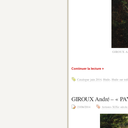
GIROUX A
Continuer la lecture »
Catalogue juin 2014
,
Huile
,
Huile sur toi
GIROUX André – « PAY
23/06/2014
Artistes XIXe siècle