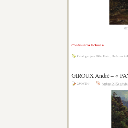
GI
Continuer la lecture »
Catalogue juin 2014
,
Huile
,
Huile sur toi
GIROUX André – « 
23/06/2014
Artistes XIXe siècle