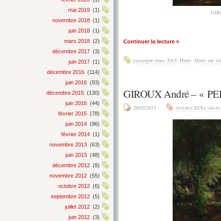
mai 2019
(1)
GIR
novembre 2018
(1)
juin 2018
(1)
mars 2018
(2)
Continuer la lecture »
décembre 2017
(3)
catalogue mars 2015
,
Huile
,
Huile sur toi
juin 2017
(1)
décembre 2016
(114)
juin 2016
(93)
GIROUX André – « P
décembre 2015
(130)
juin 2015
(44)
26/02/2015
Artistes XIXe siècle
février 2015
(78)
juin 2014
(86)
février 2014
(1)
novembre 2013
(63)
juin 2013
(48)
décembre 2012
(8)
novembre 2012
(55)
octobre 2012
(6)
septembre 2012
(5)
juillet 2012
(2)
juin 2012
(3)