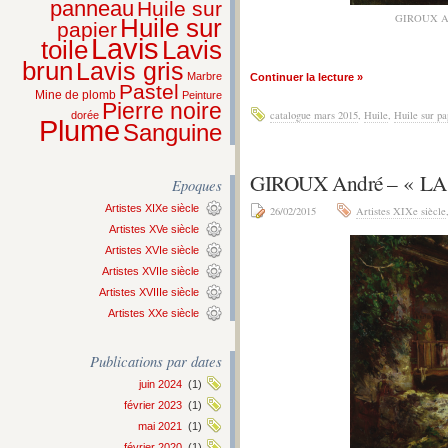
panneau
Huile sur
GIROUX A
Huile sur
papier
Lavis
Lavis
toile
brun
Lavis gris
Marbre
Continuer la lecture »
Pastel
Mine de plomb
Peinture
Pierre noire
catalogue mars 2015
,
Huile
,
Huile sur pa
dorée
Plume
Sanguine
GIROUX André – « L
Epoques
Artistes XIXe siècle
26/02/2015
Artistes XIXe siècle
Artistes XVe siècle
Artistes XVIe siècle
Artistes XVIIe siècle
Artistes XVIIIe siècle
Artistes XXe siècle
Publications par dates
juin 2024
(1)
février 2023
(1)
mai 2021
(1)
février 2020
(1)