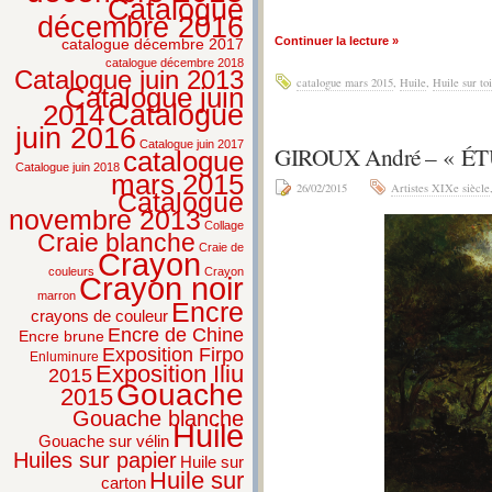
Catalogue
décembre 2016
Continuer la lecture »
catalogue décembre 2017
catalogue décembre 2018
Catalogue juin 2013
catalogue mars 2015
,
Huile
,
Huile sur toi
Catalogue juin
2014
Catalogue
juin 2016
Catalogue juin 2017
GIROUX André – « É
catalogue
Catalogue juin 2018
mars 2015
26/02/2015
Artistes XIXe siècle
Catalogue
novembre 2013
Collage
Craie blanche
Craie de
Crayon
couleurs
Crayon
Crayon noir
marron
Encre
crayons de couleur
Encre de Chine
Encre brune
Exposition Firpo
Enluminure
Exposition Iliu
2015
Gouache
2015
Gouache blanche
Huile
Gouache sur vélin
Huiles sur papier
Huile sur
Huile sur
carton