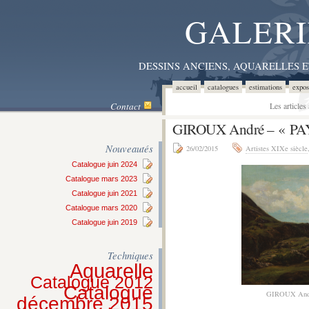
GALERI
DESSINS ANCIENS, AQUARELLES 
accueil
catalogues
estimations
expos
Contact
Les article
GIROUX André – « 
Nouveautés
26/02/2015
Artistes XIXe siècle
Catalogue juin 2024
Catalogue mars 2023
Catalogue juin 2021
Catalogue mars 2020
Catalogue juin 2019
Techniques
Aquarelle
Catalogue 2012
Catalogue
GIROUX An
décembre 2015