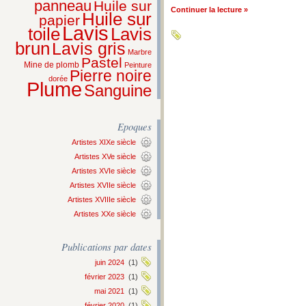
panneau
Huile sur
Continuer la lecture »
Huile sur
papier
Lavis
Lavis
toile
brun
Lavis gris
Marbre
Pastel
Mine de plomb
Peinture
Pierre noire
dorée
Plume
Sanguine
Epoques
Artistes XIXe siècle
Artistes XVe siècle
Artistes XVIe siècle
Artistes XVIIe siècle
Artistes XVIIIe siècle
Artistes XXe siècle
Publications par dates
juin 2024
(1)
février 2023
(1)
mai 2021
(1)
février 2020
(1)