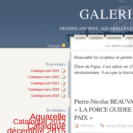
GALERI
DESSINS ANCIENS, AQUARELLES 
accueil
catalogues
estimations
expos
Contact
Les articles à prop
Beauvallet fut sculpteur et peintr
Nouveautés
Élève de Pajou, il est admis en 17
Catalogue juin 2024
révolutionnaire. Il occupe la fonct
Catalogue mars 2023
Catalogue juin 2021
Catalogue mars 2020
Catalogue juin 2019
Pierre-Nicolas BEAU
« LA FORCE GUIDEE
Techniques
Aquarelle
PAIX »
Catalogue 2012
Catalogue
19/07/2012
Artistes XVIIIe sièc
décembre 2015