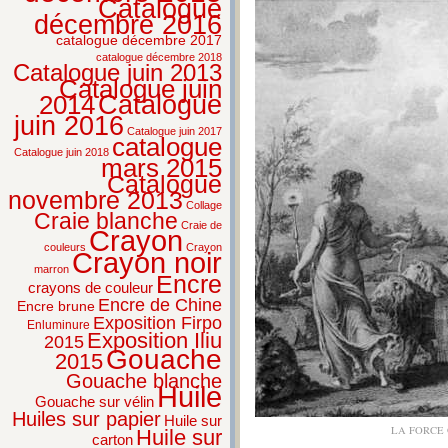
Catalogue
décembre 2016
catalogue décembre 2017
catalogue décembre 2018
Catalogue juin 2013
Catalogue juin
2014
Catalogue
juin 2016
Catalogue juin 2017
catalogue
Catalogue juin 2018
mars 2015
Catalogue
novembre 2013
Collage
Craie blanche
Craie de
Crayon
couleurs
Crayon
Crayon noir
marron
Encre
crayons de couleur
Encre de Chine
Encre brune
Exposition Firpo
Enluminure
Exposition Iliu
2015
Gouache
2015
Gouache blanche
Huile
Gouache sur vélin
Huiles sur papier
Huile sur
LA FORCE 
Huile sur
carton