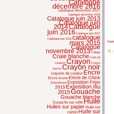
Catalogue
décembre 2016
catalogue décembre 2017
catalogue décembre 2018
Catalogue juin 2013
Catalogue juin
2014
Catalogue
juin 2016
Catalogue juin 2017
catalogue
Catalogue juin 2018
mars 2015
Conti
Catalogue
novembre 2013
C
Collage
Craie blanche
Craie de
Crayon
couleurs
Crayon
Crayon noir
marron
Encre
crayons de couleur
Encre de Chine
Encre brune
Exposition Firpo
Enluminure
Exposition Iliu
2015
Gouache
2015
Gouache blanche
Huile
Gouache sur vélin
Huiles sur papier
Huile sur
Huile sur
carton