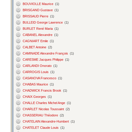
BOUVIOLLE Maurice
(1)
BRISGAND Gustave
(1)
BRISSAUD Pierre
(1)
BULLEID George Lawrence
(1)
BURLET René Maria
(1)
CABANEL Alexandre
(1)
CAGNIART Emile
(1)
CALBET Antoine
(2)
CAMINADE Alexandre François
(1)
CARESME Jacques Philippe
(1)
CARLANDI Onorato
(1)
CARROGIS Louis
(1)
CASANOVA Francesco
(1)
CHABAS Maurice
(1)
CHADWICK Francis Brook
(1)
CHAIX Georges
(1)
CHALLE Charles Michel Ange
(1)
CHARLET Nicolas Toussaint
(2)
CHASSERIAU Théodore
(2)
CHATELAIN Alexandre-Humbert
(1)
CHATELET Claude Louis
(1)