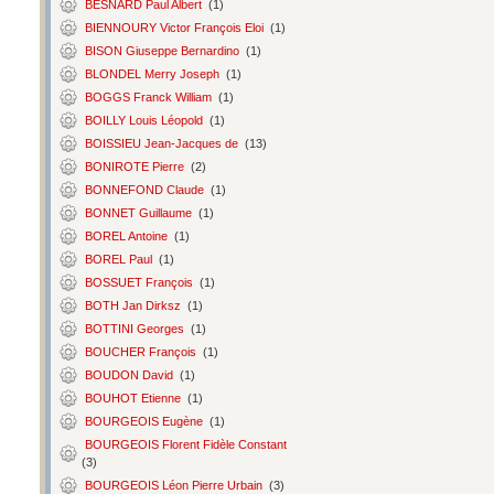
BESNARD Paul Albert
(1)
BIENNOURY Victor François Eloi
(1)
BISON Giuseppe Bernardino
(1)
BLONDEL Merry Joseph
(1)
BOGGS Franck William
(1)
BOILLY Louis Léopold
(1)
BOISSIEU Jean-Jacques de
(13)
BONIROTE Pierre
(2)
BONNEFOND Claude
(1)
BONNET Guillaume
(1)
BOREL Antoine
(1)
BOREL Paul
(1)
BOSSUET François
(1)
BOTH Jan Dirksz
(1)
BOTTINI Georges
(1)
BOUCHER François
(1)
BOUDON David
(1)
BOUHOT Etienne
(1)
BOURGEOIS Eugène
(1)
BOURGEOIS Florent Fidèle Constant
(3)
BOURGEOIS Léon Pierre Urbain
(3)