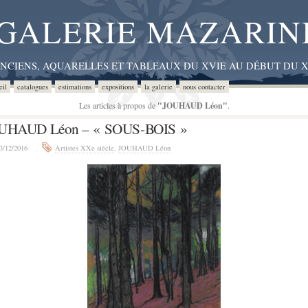
GALERIE MAZARIN
ANCIENS, AQUARELLES ET TABLEAUX DU XVIE AU DÉBUT DU X
eil
catalogues
estimations
expositions
la galerie
nous contacter
Les articles à propos de
"JOUHAUD Léon"
.
UHAUD Léon – « SOUS-BOIS »
3/12/2016
Artistes XXe siècle
,
JOUHAUD Léon