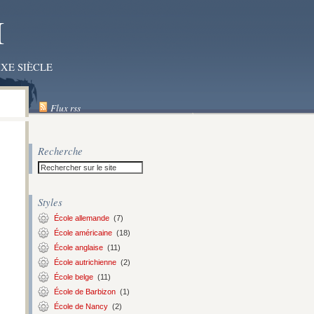
I
XE SIÈCLE
Flux rss
Recherche
Styles
École allemande
(7)
École américaine
(18)
École anglaise
(11)
École autrichienne
(2)
École belge
(11)
École de Barbizon
(1)
École de Nancy
(2)