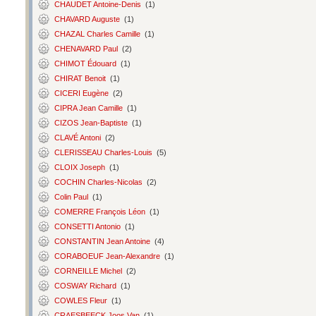
CHAUDET Antoine-Denis
(1)
CHAVARD Auguste
(1)
CHAZAL Charles Camille
(1)
CHENAVARD Paul
(2)
CHIMOT Édouard
(1)
CHIRAT Benoit
(1)
CICERI Eugène
(2)
CIPRA Jean Camille
(1)
CIZOS Jean-Baptiste
(1)
CLAVÉ Antoni
(2)
CLERISSEAU Charles-Louis
(5)
CLOIX Joseph
(1)
COCHIN Charles-Nicolas
(2)
Colin Paul
(1)
COMERRE François Léon
(1)
CONSETTI Antonio
(1)
CONSTANTIN Jean Antoine
(4)
CORABOEUF Jean-Alexandre
(1)
CORNEILLE Michel
(2)
COSWAY Richard
(1)
COWLES Fleur
(1)
CRAESBEECK Joos Van
(1)