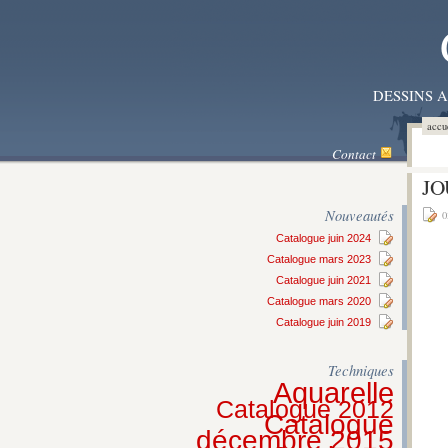
DESSINS 
accu
Contact
JO
Nouveautés
0
Catalogue juin 2024
Catalogue mars 2023
Catalogue juin 2021
Catalogue mars 2020
Catalogue juin 2019
Techniques
Aquarelle
Catalogue 2012
Catalogue
décembre 2015