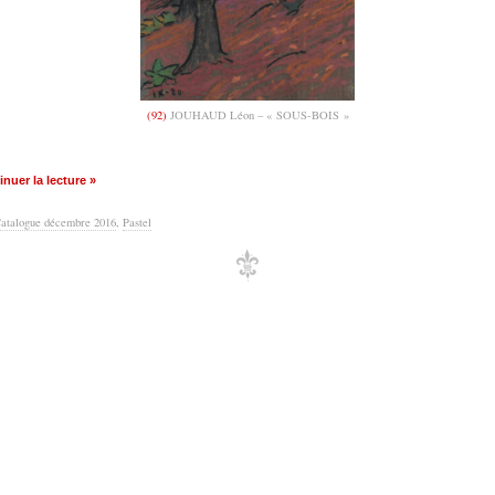
(92)
JOUHAUD Léon – « SOUS-BOIS »
nuer la lecture »
atalogue décembre 2016
,
Pastel