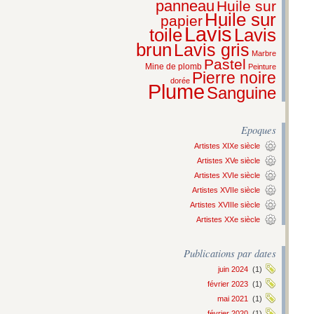
panneau
Huile sur
Huile sur
papier
Lavis
Lavis
toile
brun
Lavis gris
Marbre
Pastel
Mine de plomb
Peinture
Pierre noire
dorée
Plume
Sanguine
Epoques
Artistes XIXe siècle
Artistes XVe siècle
Artistes XVIe siècle
Artistes XVIIe siècle
Artistes XVIIIe siècle
Artistes XXe siècle
Publications par dates
juin 2024
(1)
février 2023
(1)
mai 2021
(1)
février 2020
(1)