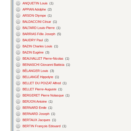
ANQUETIN Louis
(1)
APPIAN Adolphe
(2)
ARSON Olympe
(1)
BALDACCINI César
(1)
BALTARD Louis-Pierre
(1)
BARRIAS Félix Joseph
(5)
BAUDRY Paul
(2)
BAZIN Charles Louis
(1)
BAZIN Eugène
(3)
BEAUVALLET Pierre-Nicolas
(1)
BEINASCHI Giovanni Battista
(1)
BÉLANGER Louis
(3)
BELLANGÉ Hippolyte
(1)
BELLET DU POIZAT Alfred
(1)
BELLET Pierre-Auguste
(1)
BERGERET Pierre Nolasque
(1)
BERJON Antoine
(1)
BERNARD Emile
(1)
BERNARD Joseph
(1)
BERTAUX Jacques
(1)
BERTIN François Edouard
(1)