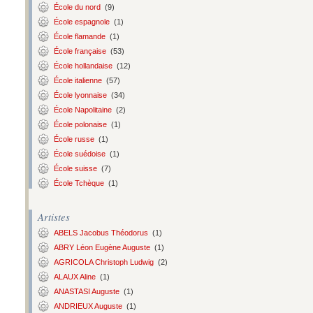
École du nord
(9)
École espagnole
(1)
École flamande
(1)
École française
(53)
École hollandaise
(12)
École italienne
(57)
École lyonnaise
(34)
École Napolitaine
(2)
École polonaise
(1)
École russe
(1)
École suédoise
(1)
École suisse
(7)
École Tchèque
(1)
Artistes
ABELS Jacobus Théodorus
(1)
ABRY Léon Eugène Auguste
(1)
AGRICOLA Christoph Ludwig
(2)
ALAUX Aline
(1)
ANASTASI Auguste
(1)
ANDRIEUX Auguste
(1)