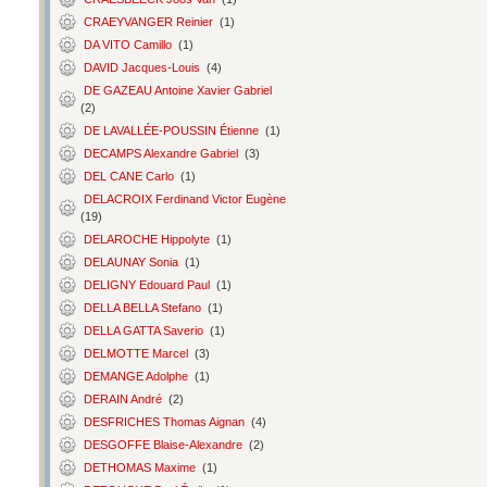
CRAEYVANGER Reinier
(1)
DA VITO Camillo
(1)
DAVID Jacques-Louis
(4)
DE GAZEAU Antoine Xavier Gabriel
(2)
DE LAVALLÉE-POUSSIN Étienne
(1)
DECAMPS Alexandre Gabriel
(3)
DEL CANE Carlo
(1)
DELACROIX Ferdinand Victor Eugène
(19)
DELAROCHE Hippolyte
(1)
DELAUNAY Sonia
(1)
DELIGNY Edouard Paul
(1)
DELLA BELLA Stefano
(1)
DELLA GATTA Saverio
(1)
DELMOTTE Marcel
(3)
DEMANGE Adolphe
(1)
DERAIN André
(2)
DESFRICHES Thomas Aignan
(4)
DESGOFFE Blaise-Alexandre
(2)
DETHOMAS Maxime
(1)