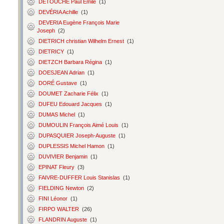
DETOUCHE Paul Émile
(1)
DEVÉRIA Achille
(1)
DEVERIA Eugène François Marie
Joseph
(2)
DIETRICH christian Wilhelm Ernest
(1)
DIETRICY
(1)
DIETZCH Barbara Régina
(1)
DOESJEAN Adrian
(1)
DORÉ Gustave
(1)
DOUMET Zacharie Félix
(1)
DUFEU Edouard Jacques
(1)
DUMAS Michel
(1)
DUMOULIN François Aimé Louis
(1)
DUPASQUIER Joseph-Auguste
(1)
DUPLESSIS Michel Hamon
(1)
DUVIVIER Benjamin
(1)
EPINAT Fleury
(3)
FAIVRE-DUFFER Louis Stanislas
(1)
FIELDING Newton
(2)
FINI Léonor
(1)
FIRPO WALTER
(26)
FLANDRIN Auguste
(1)