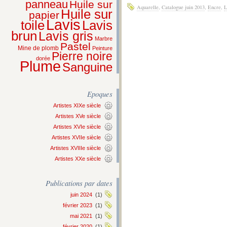
panneau
Huile sur
Aquarelle
,
Catalogue juin 2013
,
Encre
,
L
Huile sur
papier
Lavis
Lavis
toile
brun
Lavis gris
Marbre
Pastel
Mine de plomb
Peinture
Pierre noire
dorée
Plume
Sanguine
Epoques
Artistes XIXe siècle
Artistes XVe siècle
Artistes XVIe siècle
Artistes XVIIe siècle
Artistes XVIIIe siècle
Artistes XXe siècle
Publications par dates
juin 2024
(1)
février 2023
(1)
mai 2021
(1)
février 2020
(1)