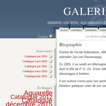
GALERI
DESSINS ANCIENS, AQUARELLES 
accueil
catalogues
estimations
expos
Contact
Les articles à pro
Biographie
Nouveautés
Peintre de l’école hollandaise, A
Catalogue juin 2024
animalier Jan van Ravenswaay.
Catalogue mars 2023
En 1826, il se rendit en Allemagne
Catalogue juin 2021
était la fille de P. G. Os. Entre 18
Catalogue mars 2020
déménagea à Arnhem.
Catalogue juin 2019
Il est surtout connu pour ses pei
Haarlem quelques unes de ses œ
Techniques
Aquarelle
Catalogue 2012
Catalogue
décembre 2015