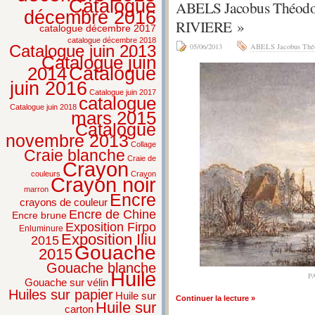
Catalogue
ABELS Jacobus Théod
décembre 2016
RIVIERE »
catalogue décembre 2017
catalogue décembre 2018
Catalogue juin 2013
05/06/2013
ABELS Jacobus Thé
Catalogue juin
2014
Catalogue
juin 2016
Catalogue juin 2017
catalogue
Catalogue juin 2018
mars 2015
Catalogue
novembre 2013
Collage
Craie blanche
Craie de
Crayon
couleurs
Crayon
Crayon noir
marron
Encre
crayons de couleur
Encre de Chine
Encre brune
Exposition Firpo
Enluminure
Exposition Iliu
2015
Gouache
2015
Gouache blanche
Huile
P
Gouache sur vélin
Huiles sur papier
Huile sur
Continuer la lecture »
Huile sur
carton