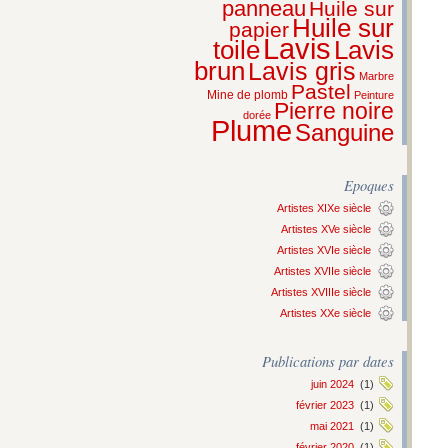
panneau
Huile sur
Huile sur
papier
Lavis
Lavis
toile
brun
Lavis gris
Marbre
Pastel
Mine de plomb
Peinture
Pierre noire
dorée
Plume
Sanguine
Epoques
Artistes XIXe siècle
Artistes XVe siècle
Artistes XVIe siècle
Artistes XVIIe siècle
Artistes XVIIIe siècle
Artistes XXe siècle
Publications par dates
juin 2024
(1)
février 2023
(1)
mai 2021
(1)
février 2020
(1)