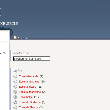
I
XE SIÈCLE
Flux rss
 »
Recherche
Styles
École allemande
(7)
École américaine
(18)
École anglaise
(11)
École autrichienne
(2)
École belge
(11)
École de Barbizon
(1)
École de Nancy
(2)