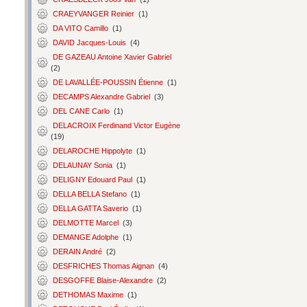
CRAEYVANGER Reinier
(1)
DA VITO Camillo
(1)
DAVID Jacques-Louis
(4)
DE GAZEAU Antoine Xavier Gabriel
(2)
DE LAVALLÉE-POUSSIN Étienne
(1)
DECAMPS Alexandre Gabriel
(3)
DEL CANE Carlo
(1)
DELACROIX Ferdinand Victor Eugène
(19)
DELAROCHE Hippolyte
(1)
DELAUNAY Sonia
(1)
DELIGNY Edouard Paul
(1)
DELLA BELLA Stefano
(1)
DELLA GATTA Saverio
(1)
DELMOTTE Marcel
(3)
DEMANGE Adolphe
(1)
DERAIN André
(2)
DESFRICHES Thomas Aignan
(4)
DESGOFFE Blaise-Alexandre
(2)
DETHOMAS Maxime
(1)