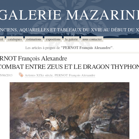
GALERIE MAZARIN
ANCIENS, AQUARELLES ET TABLEAUX DU XVIE AU DÉBUT DU X
eil
catalogues
estimations
expositions
la galerie
nous contacter
Les articles à propos de
"PERNOT François Alexandre"
.
RNOT François Alexandre
COMBAT ENTRE ZEUS ET LE DRAGON THYPHON
5/06/2013
Artistes XIXe siècle
,
PERNOT François Alexandre