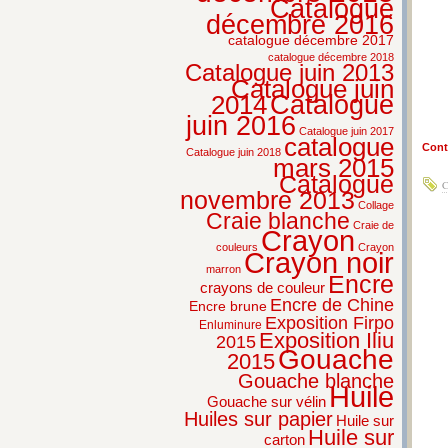
Catalogue
décembre 2016
catalogue décembre 2017
catalogue décembre 2018
Catalogue juin 2013
Catalogue juin
2014
Catalogue
juin 2016
Catalogue juin 2017
catalogue
Conti
Catalogue juin 2018
mars 2015
Catalogue
C
novembre 2013
Collage
Craie blanche
Craie de
Crayon
couleurs
Crayon
Crayon noir
marron
Encre
crayons de couleur
Encre de Chine
Encre brune
Exposition Firpo
Enluminure
Exposition Iliu
2015
Gouache
2015
Gouache blanche
Huile
Gouache sur vélin
Huiles sur papier
Huile sur
Huile sur
carton