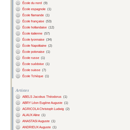
École du nord
(9)
École espagnole
(1)
École flamande
(1)
École française
(53)
École hollandaise
(12)
École italienne
(57)
École lyonnaise
(34)
École Napolitaine
(2)
École polonaise
(1)
École russe
(1)
École suédoise
(1)
École suisse
(7)
École Tchèque
(1)
Artistes
ABELS Jacobus Théodorus
(1)
ABRY Léon Eugène Auguste
(1)
AGRICOLA Christoph Ludwig
(2)
ALAUX Aline
(1)
ANASTASI Auguste
(1)
ANDRIEUX Auguste
(1)