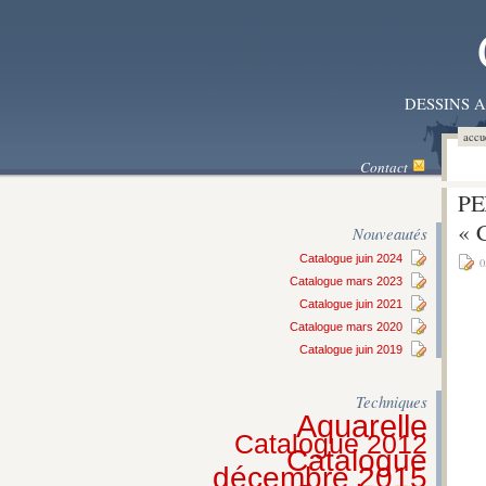
DESSINS 
accu
Contact
PE
« 
Nouveautés
Catalogue juin 2024
0
Catalogue mars 2023
Catalogue juin 2021
Catalogue mars 2020
Catalogue juin 2019
Techniques
Aquarelle
Catalogue 2012
Catalogue
décembre 2015