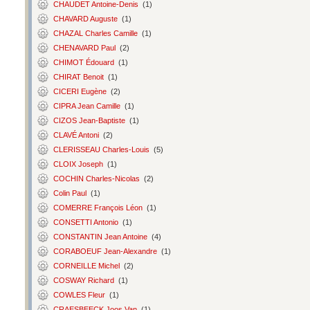
CHAUDET Antoine-Denis
(1)
CHAVARD Auguste
(1)
CHAZAL Charles Camille
(1)
CHENAVARD Paul
(2)
CHIMOT Édouard
(1)
CHIRAT Benoit
(1)
CICERI Eugène
(2)
CIPRA Jean Camille
(1)
CIZOS Jean-Baptiste
(1)
CLAVÉ Antoni
(2)
CLERISSEAU Charles-Louis
(5)
CLOIX Joseph
(1)
COCHIN Charles-Nicolas
(2)
Colin Paul
(1)
COMERRE François Léon
(1)
CONSETTI Antonio
(1)
CONSTANTIN Jean Antoine
(4)
CORABOEUF Jean-Alexandre
(1)
CORNEILLE Michel
(2)
COSWAY Richard
(1)
COWLES Fleur
(1)
CRAESBEECK Joos Van
(1)