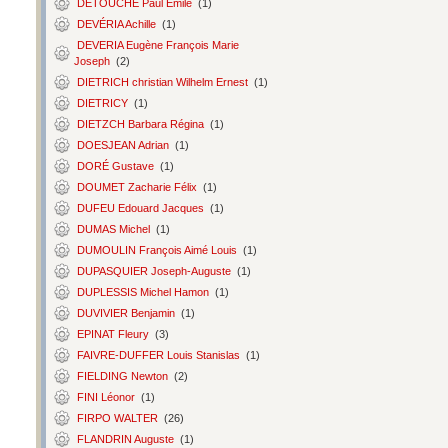
DETOUCHE Paul Émile
(1)
DEVÉRIA Achille
(1)
DEVERIA Eugène François Marie
Joseph
(2)
DIETRICH christian Wilhelm Ernest
(1)
DIETRICY
(1)
DIETZCH Barbara Régina
(1)
DOESJEAN Adrian
(1)
DORÉ Gustave
(1)
DOUMET Zacharie Félix
(1)
DUFEU Edouard Jacques
(1)
DUMAS Michel
(1)
DUMOULIN François Aimé Louis
(1)
DUPASQUIER Joseph-Auguste
(1)
DUPLESSIS Michel Hamon
(1)
DUVIVIER Benjamin
(1)
EPINAT Fleury
(3)
FAIVRE-DUFFER Louis Stanislas
(1)
FIELDING Newton
(2)
FINI Léonor
(1)
FIRPO WALTER
(26)
FLANDRIN Auguste
(1)