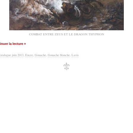
COMBAT ENTRE ZEUS ET LE DRAGON THYPHON
nuer la lecture »
atalogue juin 2013
,
Encre
,
Gouache
,
Gouache blanche
,
Lavis