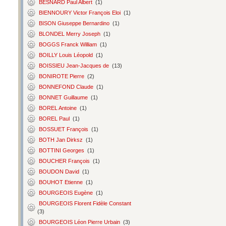
BESNARD Paul Albert
(1)
BIENNOURY Victor François Eloi
(1)
BISON Giuseppe Bernardino
(1)
BLONDEL Merry Joseph
(1)
BOGGS Franck William
(1)
BOILLY Louis Léopold
(1)
BOISSIEU Jean-Jacques de
(13)
BONIROTE Pierre
(2)
BONNEFOND Claude
(1)
BONNET Guillaume
(1)
BOREL Antoine
(1)
BOREL Paul
(1)
BOSSUET François
(1)
BOTH Jan Dirksz
(1)
BOTTINI Georges
(1)
BOUCHER François
(1)
BOUDON David
(1)
BOUHOT Etienne
(1)
BOURGEOIS Eugène
(1)
BOURGEOIS Florent Fidèle Constant
(3)
BOURGEOIS Léon Pierre Urbain
(3)