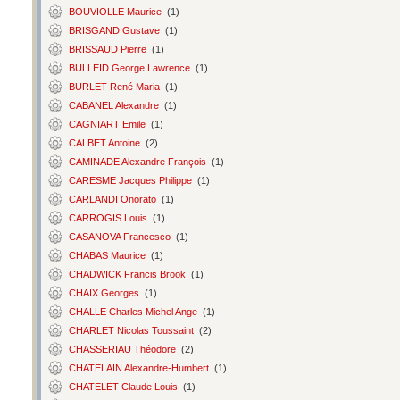
BOUVIOLLE Maurice
(1)
BRISGAND Gustave
(1)
BRISSAUD Pierre
(1)
BULLEID George Lawrence
(1)
BURLET René Maria
(1)
CABANEL Alexandre
(1)
CAGNIART Emile
(1)
CALBET Antoine
(2)
CAMINADE Alexandre François
(1)
CARESME Jacques Philippe
(1)
CARLANDI Onorato
(1)
CARROGIS Louis
(1)
CASANOVA Francesco
(1)
CHABAS Maurice
(1)
CHADWICK Francis Brook
(1)
CHAIX Georges
(1)
CHALLE Charles Michel Ange
(1)
CHARLET Nicolas Toussaint
(2)
CHASSERIAU Théodore
(2)
CHATELAIN Alexandre-Humbert
(1)
CHATELET Claude Louis
(1)