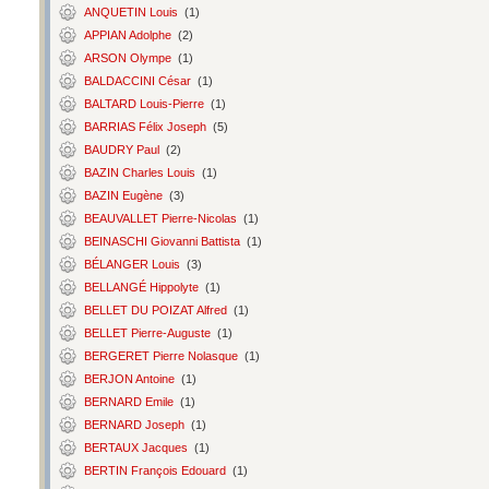
ANQUETIN Louis
(1)
APPIAN Adolphe
(2)
ARSON Olympe
(1)
BALDACCINI César
(1)
BALTARD Louis-Pierre
(1)
BARRIAS Félix Joseph
(5)
BAUDRY Paul
(2)
BAZIN Charles Louis
(1)
BAZIN Eugène
(3)
BEAUVALLET Pierre-Nicolas
(1)
BEINASCHI Giovanni Battista
(1)
BÉLANGER Louis
(3)
BELLANGÉ Hippolyte
(1)
BELLET DU POIZAT Alfred
(1)
BELLET Pierre-Auguste
(1)
BERGERET Pierre Nolasque
(1)
BERJON Antoine
(1)
BERNARD Emile
(1)
BERNARD Joseph
(1)
BERTAUX Jacques
(1)
BERTIN François Edouard
(1)