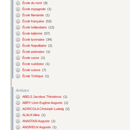
École du nord
(9)
École espagnole
(1)
École flamande
(1)
École française
(53)
École hollandaise
(12)
École italienne
(57)
École lyonnaise
(34)
École Napolitaine
(2)
École polonaise
(1)
École russe
(1)
École suédoise
(1)
École suisse
(7)
École Tchèque
(1)
Artistes
ABELS Jacobus Théodorus
(1)
ABRY Léon Eugène Auguste
(1)
AGRICOLA Christoph Ludwig
(2)
ALAUX Aline
(1)
ANASTASI Auguste
(1)
ANDRIEUX Auguste
(1)