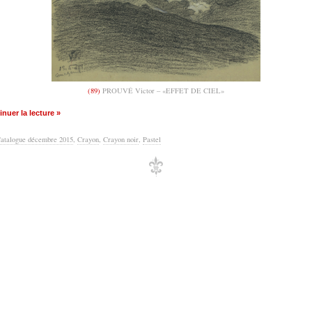
(89)
PROUVÉ Victor – «EFFET DE CIEL»
nuer la lecture »
atalogue décembre 2015
,
Crayon
,
Crayon noir
,
Pastel