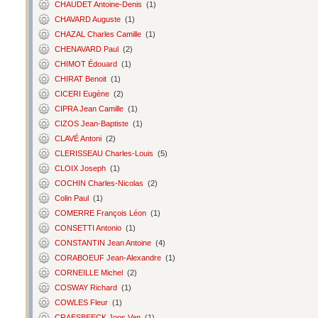
CHAUDET Antoine-Denis
(1)
CHAVARD Auguste
(1)
CHAZAL Charles Camille
(1)
CHENAVARD Paul
(2)
CHIMOT Édouard
(1)
CHIRAT Benoit
(1)
CICERI Eugène
(2)
CIPRA Jean Camille
(1)
CIZOS Jean-Baptiste
(1)
CLAVÉ Antoni
(2)
CLERISSEAU Charles-Louis
(5)
CLOIX Joseph
(1)
COCHIN Charles-Nicolas
(2)
Colin Paul
(1)
COMERRE François Léon
(1)
CONSETTI Antonio
(1)
CONSTANTIN Jean Antoine
(4)
CORABOEUF Jean-Alexandre
(1)
CORNEILLE Michel
(2)
COSWAY Richard
(1)
COWLES Fleur
(1)
CRAESBEECK Joos Van
(1)