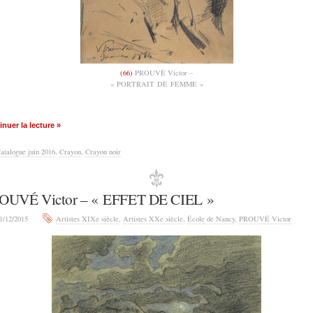
(66)
PROUVÉ Victor –
« PORTRAIT DE FEMME »
nuer la lecture »
atalogue juin 2016
,
Crayon
,
Crayon noir
OUVÉ Victor – « EFFET DE CIEL »
1/12/2015
Artistes XIXe siècle
,
Artistes XXe siècle
,
École de Nancy
,
PROUVÉ Victor