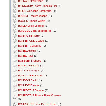
BESNARD Paul Albert
(1)
BIENNOURY Victor François Eloi
(1)
BISON Giuseppe Bernardino
(1)
BLONDEL Merry Joseph
(1)
BOGGS Franck William
(1)
BOILLY Louis Léopold
(1)
BOISSIEU Jean-Jacques de
(13)
BONIROTE Pierre
(2)
BONNEFOND Claude
(1)
BONNET Guillaume
(1)
BOREL Antoine
(1)
BOREL Paul
(1)
BOSSUET François
(1)
BOTH Jan Dirksz
(1)
BOTTINI Georges
(1)
BOUCHER François
(1)
BOUDON David
(1)
BOUHOT Etienne
(1)
BOURGEOIS Eugène
(1)
BOURGEOIS Florent Fidèle Constant
(3)
BOURGEOIS Léon Pierre Urbain
(3)