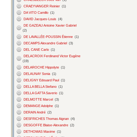
CRAEYVANGER Reinier
(1)
DA VITO Camillo
(1)
DAVID Jacques-Louis
(4)
DE GAZEAU Antoine Xavier Gabriel
(2)
DE LAVALLÉE-POUSSIN Étienne
(1)
DECAMPS Alexandre Gabriel
(3)
DEL CANE Carlo
(1)
DELACROIX Ferdinand Victor Eugène
(19)
DELAROCHE Hippolyte
(1)
DELAUNAY Sonia
(1)
DELIGNY Edouard Paul
(1)
DELLA BELLA Stefano
(1)
DELLA GATTA Saverio
(1)
DELMOTTE Marcel
(3)
DEMANGE Adolphe
(1)
DERAIN André
(2)
DESFRICHES Thomas Aignan
(4)
DESGOFFE Blaise-Alexandre
(2)
DETHOMAS Maxime
(1)