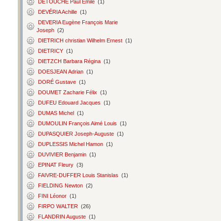
DETOUCHE Paul Émile
(1)
DEVÉRIA Achille
(1)
DEVERIA Eugène François Marie
Joseph
(2)
DIETRICH christian Wilhelm Ernest
(1)
DIETRICY
(1)
DIETZCH Barbara Régina
(1)
DOESJEAN Adrian
(1)
DORÉ Gustave
(1)
DOUMET Zacharie Félix
(1)
DUFEU Edouard Jacques
(1)
DUMAS Michel
(1)
DUMOULIN François Aimé Louis
(1)
DUPASQUIER Joseph-Auguste
(1)
DUPLESSIS Michel Hamon
(1)
DUVIVIER Benjamin
(1)
EPINAT Fleury
(3)
FAIVRE-DUFFER Louis Stanislas
(1)
FIELDING Newton
(2)
FINI Léonor
(1)
FIRPO WALTER
(26)
FLANDRIN Auguste
(1)