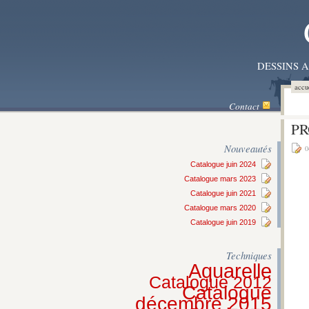
DESSINS 
accu
Contact
PR
Nouveautés
0
Catalogue juin 2024
Catalogue mars 2023
Catalogue juin 2021
Catalogue mars 2020
Catalogue juin 2019
Techniques
Aquarelle
Catalogue 2012
Catalogue
décembre 2015