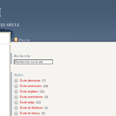
I
XE SIÈCLE
Flux rss
Recherche
Styles
École allemande
(7)
École américaine
(18)
École anglaise
(11)
École autrichienne
(2)
École belge
(11)
École de Barbizon
(1)
École de Nancy
(2)