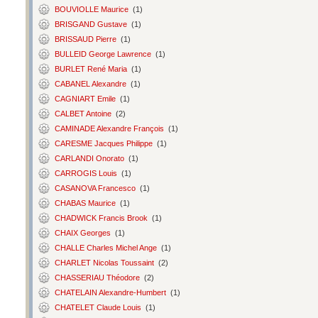
BOUVIOLLE Maurice
(1)
BRISGAND Gustave
(1)
BRISSAUD Pierre
(1)
BULLEID George Lawrence
(1)
BURLET René Maria
(1)
CABANEL Alexandre
(1)
CAGNIART Emile
(1)
CALBET Antoine
(2)
CAMINADE Alexandre François
(1)
CARESME Jacques Philippe
(1)
CARLANDI Onorato
(1)
CARROGIS Louis
(1)
CASANOVA Francesco
(1)
CHABAS Maurice
(1)
CHADWICK Francis Brook
(1)
CHAIX Georges
(1)
CHALLE Charles Michel Ange
(1)
CHARLET Nicolas Toussaint
(2)
CHASSERIAU Théodore
(2)
CHATELAIN Alexandre-Humbert
(1)
CHATELET Claude Louis
(1)