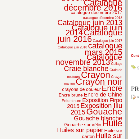
Catalogue
décembre 2016
catalogue décembre 2017
catalogue décembre 2018
Catalogue juin 2013
Catalogue juin
2014
Catalogue
juin 2016
Catalogue juin 2017
catalogue
Catalogue juin 2018
mars 2015
Catalogue
Conti
novembre 2013
Collage
Craie blanche
C
Craie de
Crayon
couleurs
Crayon
Crayon noir
marron
PR
Encre
crayons de couleur
Encre de Chine
Encre brune
0
Exposition Firpo
Enluminure
Exposition Iliu
2015
Gouache
2015
Gouache blanche
Huile
Gouache sur vélin
Huiles sur papier
Huile sur
Huile sur
carton