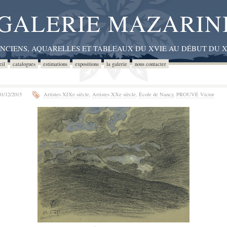
GALERIE MAZARIN
ANCIENS, AQUARELLES ET TABLEAUX DU XVIE AU DÉBUT DU X
eil
catalogues
estimations
expositions
la galerie
nous contacter
1/12/2015
Artistes XIXe siècle
,
Artistes XXe siècle
,
École de Nancy
,
PROUVÉ Victor