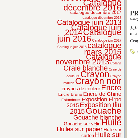
Catalogue
décembre 2016
PR
catalogue décembre 2017
catalogue décembre 2018
Nancy
Catalogue juin 2013
Catalogue juin
EF
2014
Catalogue
H : 2
juin 2016
Cray
Catalogue juin 2017
catalogue
Catalogue juin 2018
mars 2015
Catalogue
novembre 2013
Collage
Craie blanche
Craie de
Crayon
couleurs
Crayon
Crayon noir
marron
Encre
crayons de couleur
Encre de Chine
Encre brune
Exposition Firpo
Enluminure
Exposition Iliu
2015
Gouache
2015
Gouache blanche
Huile
Gouache sur vélin
Huiles sur papier
Huile sur
Huile sur
carton