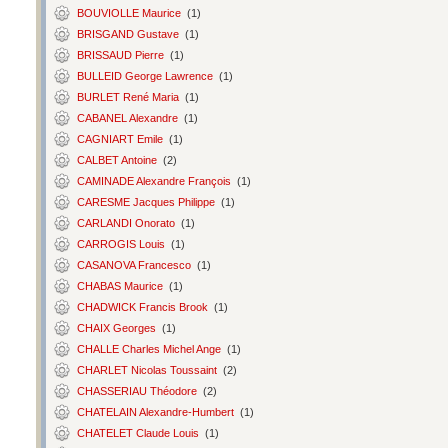
BOUVIOLLE Maurice
(1)
BRISGAND Gustave
(1)
BRISSAUD Pierre
(1)
BULLEID George Lawrence
(1)
BURLET René Maria
(1)
CABANEL Alexandre
(1)
CAGNIART Emile
(1)
CALBET Antoine
(2)
CAMINADE Alexandre François
(1)
CARESME Jacques Philippe
(1)
CARLANDI Onorato
(1)
CARROGIS Louis
(1)
CASANOVA Francesco
(1)
CHABAS Maurice
(1)
CHADWICK Francis Brook
(1)
CHAIX Georges
(1)
CHALLE Charles Michel Ange
(1)
CHARLET Nicolas Toussaint
(2)
CHASSERIAU Théodore
(2)
CHATELAIN Alexandre-Humbert
(1)
CHATELET Claude Louis
(1)