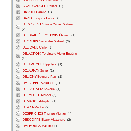
CRAEYVANGER Reinier
(1)
DA VITO Camillo
(1)
DAVID Jacques-Louis
(4)
DE GAZEAU Antoine Xavier Gabriel
(2)
DE LAVALLÉE-POUSSIN Étienne
(1)
DECAMPS Alexandre Gabriel
(3)
DEL CANE Carlo
(1)
DELACROIX Ferdinand Victor Eugène
(19)
DELAROCHE Hippolyte
(1)
DELAUNAY Sonia
(1)
DELIGNY Edouard Paul
(1)
DELLA BELLA Stefano
(1)
DELLA GATTA Saverio
(1)
DELMOTTE Marcel
(3)
DEMANGE Adolphe
(1)
DERAIN André
(2)
DESFRICHES Thomas Aignan
(4)
DESGOFFE Blaise-Alexandre
(2)
DETHOMAS Maxime
(1)