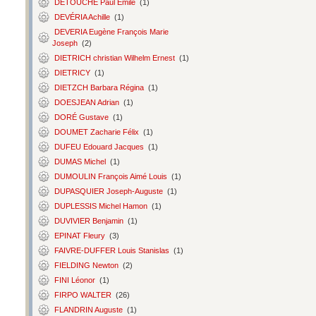
DETOUCHE Paul Émile
(1)
DEVÉRIA Achille
(1)
DEVERIA Eugène François Marie
Joseph
(2)
DIETRICH christian Wilhelm Ernest
(1)
DIETRICY
(1)
DIETZCH Barbara Régina
(1)
DOESJEAN Adrian
(1)
DORÉ Gustave
(1)
DOUMET Zacharie Félix
(1)
DUFEU Edouard Jacques
(1)
DUMAS Michel
(1)
DUMOULIN François Aimé Louis
(1)
DUPASQUIER Joseph-Auguste
(1)
DUPLESSIS Michel Hamon
(1)
DUVIVIER Benjamin
(1)
EPINAT Fleury
(3)
FAIVRE-DUFFER Louis Stanislas
(1)
FIELDING Newton
(2)
FINI Léonor
(1)
FIRPO WALTER
(26)
FLANDRIN Auguste
(1)