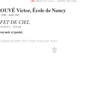
(89)
PROUVÉ Victor – «EFFET DE CIEL»
OUVÉ Victor, École de Nancy
 1858 – Sétif 1941
FET DE CIEL
4,0 cm x L : 32,0 cm
on noir et pastel.
Catalogue décembre 2015
,
Crayon
,
Crayon noir
,
Pastel