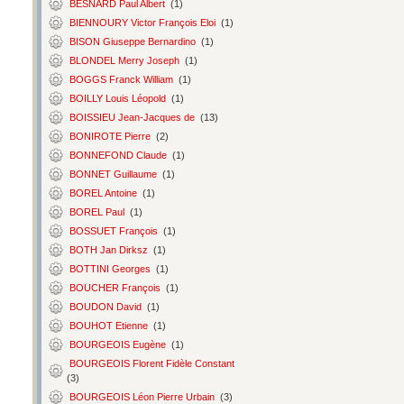
BESNARD Paul Albert
(1)
BIENNOURY Victor François Eloi
(1)
BISON Giuseppe Bernardino
(1)
BLONDEL Merry Joseph
(1)
BOGGS Franck William
(1)
BOILLY Louis Léopold
(1)
BOISSIEU Jean-Jacques de
(13)
BONIROTE Pierre
(2)
BONNEFOND Claude
(1)
BONNET Guillaume
(1)
BOREL Antoine
(1)
BOREL Paul
(1)
BOSSUET François
(1)
BOTH Jan Dirksz
(1)
BOTTINI Georges
(1)
BOUCHER François
(1)
BOUDON David
(1)
BOUHOT Etienne
(1)
BOURGEOIS Eugène
(1)
BOURGEOIS Florent Fidèle Constant
(3)
BOURGEOIS Léon Pierre Urbain
(3)