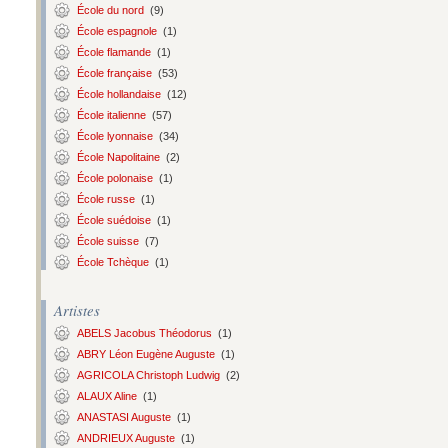
École du nord
(9)
École espagnole
(1)
École flamande
(1)
École française
(53)
École hollandaise
(12)
École italienne
(57)
École lyonnaise
(34)
École Napolitaine
(2)
École polonaise
(1)
École russe
(1)
École suédoise
(1)
École suisse
(7)
École Tchèque
(1)
Artistes
ABELS Jacobus Théodorus
(1)
ABRY Léon Eugène Auguste
(1)
AGRICOLA Christoph Ludwig
(2)
ALAUX Aline
(1)
ANASTASI Auguste
(1)
ANDRIEUX Auguste
(1)