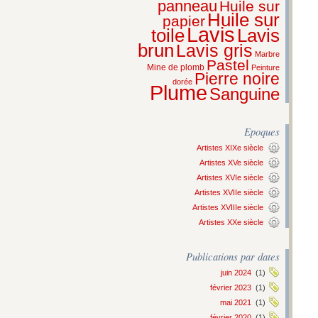
panneau
Huile sur
Huile sur
papier
Lavis
Lavis
toile
brun
Lavis gris
Marbre
Pastel
Mine de plomb
Peinture
Pierre noire
dorée
Plume
Sanguine
Epoques
Artistes XIXe siècle
Artistes XVe siècle
Artistes XVIe siècle
Artistes XVIIe siècle
Artistes XVIIIe siècle
Artistes XXe siècle
Publications par dates
juin 2024
(1)
février 2023
(1)
mai 2021
(1)
février 2020
(1)