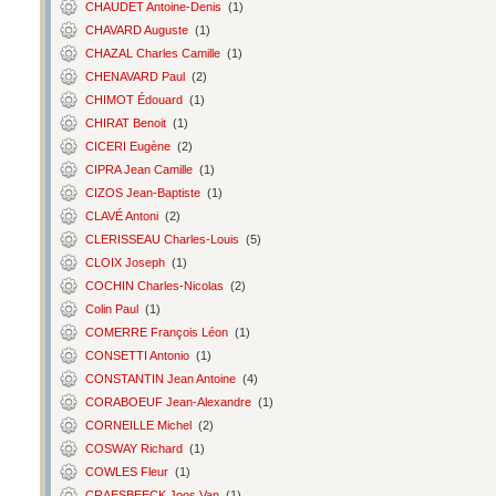
CHAUDET Antoine-Denis
(1)
CHAVARD Auguste
(1)
CHAZAL Charles Camille
(1)
CHENAVARD Paul
(2)
CHIMOT Édouard
(1)
CHIRAT Benoit
(1)
CICERI Eugène
(2)
CIPRA Jean Camille
(1)
CIZOS Jean-Baptiste
(1)
CLAVÉ Antoni
(2)
CLERISSEAU Charles-Louis
(5)
CLOIX Joseph
(1)
COCHIN Charles-Nicolas
(2)
Colin Paul
(1)
COMERRE François Léon
(1)
CONSETTI Antonio
(1)
CONSTANTIN Jean Antoine
(4)
CORABOEUF Jean-Alexandre
(1)
CORNEILLE Michel
(2)
COSWAY Richard
(1)
COWLES Fleur
(1)
CRAESBEECK Joos Van
(1)