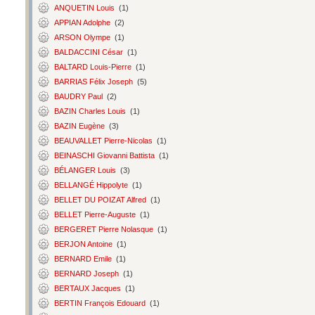
ANQUETIN Louis
(1)
APPIAN Adolphe
(2)
ARSON Olympe
(1)
BALDACCINI César
(1)
BALTARD Louis-Pierre
(1)
BARRIAS Félix Joseph
(5)
BAUDRY Paul
(2)
BAZIN Charles Louis
(1)
BAZIN Eugène
(3)
BEAUVALLET Pierre-Nicolas
(1)
BEINASCHI Giovanni Battista
(1)
BÉLANGER Louis
(3)
BELLANGÉ Hippolyte
(1)
BELLET DU POIZAT Alfred
(1)
BELLET Pierre-Auguste
(1)
BERGERET Pierre Nolasque
(1)
BERJON Antoine
(1)
BERNARD Emile
(1)
BERNARD Joseph
(1)
BERTAUX Jacques
(1)
BERTIN François Edouard
(1)