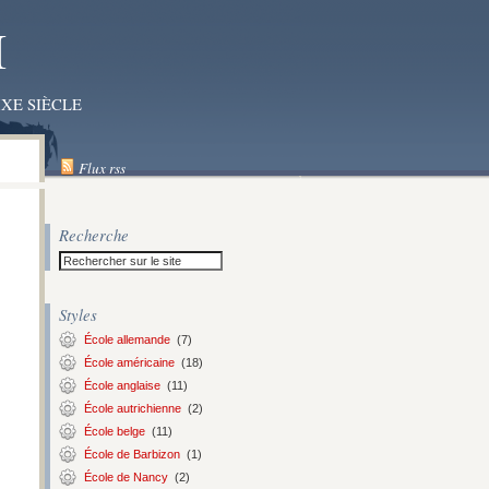
I
XE SIÈCLE
Flux rss
Recherche
Styles
École allemande
(7)
École américaine
(18)
École anglaise
(11)
École autrichienne
(2)
École belge
(11)
École de Barbizon
(1)
École de Nancy
(2)