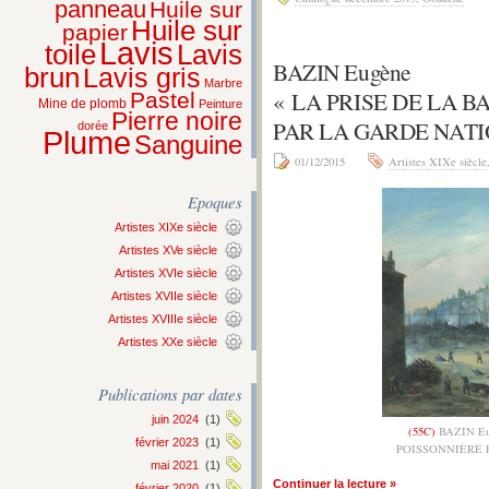
panneau
Huile sur
Huile sur
papier
Lavis
Lavis
toile
BAZIN Eugène
brun
Lavis gris
Marbre
« LA PRISE DE LA 
Pastel
Mine de plomb
Peinture
Pierre noire
PAR LA GARDE NATI
dorée
Plume
Sanguine
01/12/2015
Artistes XIXe siècle
Epoques
Artistes XIXe siècle
Artistes XVe siècle
Artistes XVIe siècle
Artistes XVIIe siècle
Artistes XVIIIe siècle
Artistes XXe siècle
Publications par dates
juin 2024
(1)
(55C)
BAZIN Eu
février 2023
(1)
POISSONNIÈRE 
mai 2021
(1)
Continuer la lecture »
février 2020
(1)