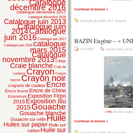
Catalogue
décembre 2016
Continuer la lecture »
catalogue décembre 2017
catalogue décembre 2018
Catalogue juin 2013
Catalogue décembre 2015
,
Gouache
Catalogue juin
2014
Catalogue
juin 2016
BAZIN Eugène – « 
Catalogue juin 2017
catalogue
Catalogue juin 2018
mars 2015
01/12/2015
Artistes XIXe siècle
Catalogue
novembre 2013
Collage
Craie blanche
Craie de
Crayon
couleurs
Crayon
Crayon noir
marron
Encre
crayons de couleur
Encre de Chine
Encre brune
Exposition Firpo
Enluminure
Exposition Iliu
2015
Gouache
2015
(55B)
BAZIN Eugèn
Gouache blanche
Huile
Gouache sur vélin
Continuer la lecture »
Huiles sur papier
Huile sur
Huile sur
carton
Catalogue décembre 2015
,
Gouache