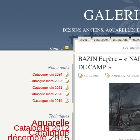
GALERI
DESSINS ANCIENS, AQUARELLES 
accueil
catalogues
estimations
expos
Contact
Les article
BAZIN Eugène – « N
DE CAMP »
Nouveautés
Catalogue juin 2024
01/12/2015
Artistes XIXe siècle
Catalogue mars 2023
Catalogue juin 2021
Catalogue mars 2020
Catalogue juin 2019
Techniques
Aquarelle
Catalogue 2012
Catalogue
décembre 2015
« NAPOLÉON 