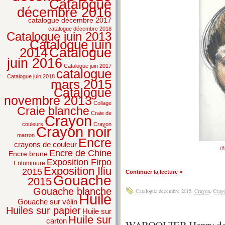
Catalogue
décembre 2016
catalogue décembre 2017
catalogue décembre 2018
Catalogue juin 2013
Catalogue juin
2014
Catalogue
juin 2016
Catalogue juin 2017
catalogue
Catalogue juin 2018
mars 2015
Catalogue
novembre 2013
Collage
Craie blanche
Craie de
Crayon
couleurs
Crayon
Crayon noir
marron
Encre
crayons de couleur
(8
Encre de Chine
Encre brune
Exposition Firpo
Enluminure
Exposition Iliu
2015
Continuer la lecture »
Gouache
2015
Gouache blanche
Catalogue décembre 2015
,
Crayon
,
Crayo
Huile
Gouache sur vélin
Huiles sur papier
Huile sur
Huile sur
carton
WAROQUIER Henry de