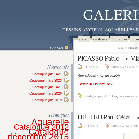
GALERI
DESSINS ANCIENS, AQUARELLES 
accueil
catalogues
estimations
expos
Contact
Les articles e
PICASSO Pablo – « V
Nouveautés
04/06/2016
Artistes XXe siècle
,
Catalogue juin 2024
Reproduction non disponible
Catalogue mars 2023
Continuer la lecture »
Catalogue juin 2021
Catalogue mars 2020
Catalogue juin 2016
,
Crayon
,
crayons de 
Catalogue juin 2019
Techniques
HELLEU Paul César –
Aquarelle
Catalogue 2012
01/12/2015
Artistes XIXe siècle
Catalogue
décembre 2015