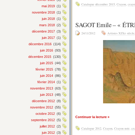
Catalogue décembre 2015
,
Crayon
,
crayo
mai 2019
(1)
novembre 2018
(1)
juin 2018
(1)
SAGOT Emile – « ÉT
mars 2018
(2)
décembre 2017
(3)
24/11/2012
Artistes XIXe siècle
juin 2017
(1)
décembre 2016
(114)
juin 2016
(93)
décembre 2015
(130)
juin 2015
(44)
février 2015
(78)
juin 2014
(86)
février 2014
(1)
novembre 2013
(63)
juin 2013
(48)
décembre 2012
(8)
novembre 2012
(55)
octobre 2012
(6)
Continuer la lecture »
septembre 2012
(5)
juillet 2012
(2)
Catalogue 2012
,
Crayon
,
Crayon noir
,
cr
juin 2012
(3)