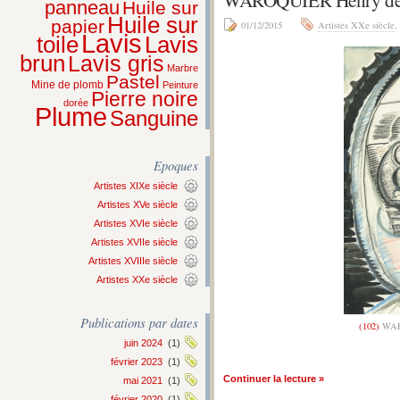
panneau
Huile sur
Huile sur
papier
01/12/2015
Artistes XXe siècle
,
Lavis
Lavis
toile
brun
Lavis gris
Marbre
Pastel
Mine de plomb
Peinture
Pierre noire
dorée
Plume
Sanguine
Epoques
Artistes XIXe siècle
Artistes XVe siècle
Artistes XVIe siècle
Artistes XVIIe siècle
Artistes XVIIIe siècle
Artistes XXe siècle
Publications par dates
(102)
WAR
juin 2024
(1)
février 2023
(1)
Continuer la lecture »
mai 2021
(1)
février 2020
(1)