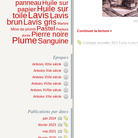
panneau
Huile sur
Huile sur
papier
Lavis
Lavis
toile
brun
Lavis gris
IN
Marbre
Pastel
Mine de plomb
Peinture
Continuer la lecture »
Pierre noire
dorée
Plume
Sanguine
Catalogue novembre 2013
,
Lavis
,
Lavis 
Epoques
Artistes XIXe siècle
Artistes XVe siècle
Artistes XVIe siècle
Artistes XVIIe siècle
Artistes XVIIIe siècle
Artistes XXe siècle
Publications par dates
juin 2024
(1)
février 2023
(1)
mai 2021
(1)
février 2020
(1)