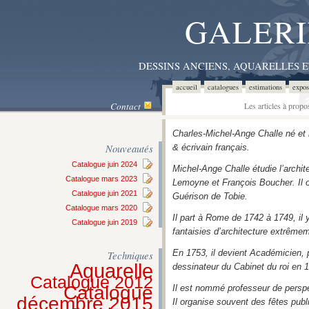
GALERI
DESSINS ANCIENS, AQUARELLES 
accueil
catalogues
estimations
expos
Contact
Les articles à prop
Charles-Michel-Ange Challe né et m
Nouveautés
& écrivain français.
Catalogue juin 2024
Michel-Ange Challe étudie l’archit
Catalogue mars 2023
Lemoyne et François Boucher. Il 
Catalogue juin 2021
Guérison de Tobie.
Catalogue mars 2020
Il part à Rome de 1742 à 1749, il
Catalogue juin 2019
fantaisies d’architecture extrêmem
En 1753, il devient Académicien, 
Techniques
Aquarelle
dessinateur du Cabinet du roi en 
Catalogue 2012
Catalogue
Il est nommé professeur de perspe
décembre 2015
Il organise souvent des fêtes publ