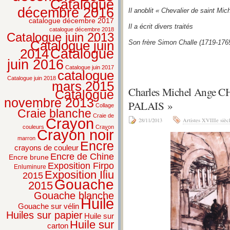
Catalogue
décembre 2016
Il anoblit « Chevalier de saint Mich
catalogue décembre 2017
Il a écrit divers traités
catalogue décembre 2018
Catalogue juin 2013
Catalogue juin
Son frère Simon Challe (1719-1765
2014
Catalogue
juin 2016
Catalogue juin 2017
catalogue
Catalogue juin 2018
mars 2015
Charles Michel Ange
Catalogue
novembre 2013
PALAIS »
Collage
Craie blanche
Craie de
Crayon
28/11/2013
Artistes XVIIIe sièc
couleurs
Crayon
Crayon noir
marron
Encre
crayons de couleur
Encre de Chine
Encre brune
Exposition Firpo
Enluminure
Exposition Iliu
2015
Gouache
2015
Gouache blanche
Huile
Gouache sur vélin
Huiles sur papier
Huile sur
Huile sur
carton