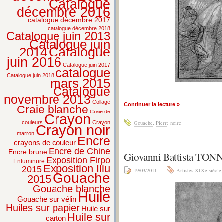
Catalogue
décembre 2016
catalogue décembre 2017
catalogue décembre 2018
Catalogue juin 2013
Catalogue juin
2014
Catalogue
juin 2016
Catalogue juin 2017
catalogue
Catalogue juin 2018
mars 2015
Catalogue
novembre 2013
Collage
Continuer la lecture »
Craie blanche
Craie de
Crayon
couleurs
Crayon
Gouache
,
Pierre noire
Crayon noir
marron
Encre
crayons de couleur
Encre de Chine
Encre brune
Giovanni Battista T
Exposition Firpo
Enluminure
Exposition Iliu
2015
19/03/2011
Artistes XIXe siècle
Gouache
2015
Gouache blanche
Huile
Gouache sur vélin
Huiles sur papier
Huile sur
Huile sur
carton