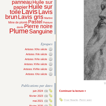
panneau
Huile sur
Huile sur
papier
Lavis
Lavis
toile
brun
Lavis gris
Marbre
Pastel
Mine de plomb
Peinture
Pierre noire
dorée
Plume
Sanguine
Epoques
Artistes XIXe siècle
Artistes XVe siècle
Artistes XVIe siècle
Artistes XVIIe siècle
Artistes XVIIIe siècle
Artistes XXe siècle
T
Publications par dates
juin 2024
(1)
Continuer la lecture »
février 2023
(1)
Craie blanche
,
Pierre noire
mai 2021
(1)
février 2020
(1)