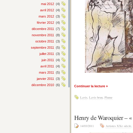
mai 2012
(4)
avril 2012
(4)
mars 2012
(3)
février 2012
(4)
décembre 2011
(7)
novembre 2011
(8)
octobre 2011
(3)
septembre 2011
(5)
juillet 2011
(3)
juin 2011
(4)
avril 2011
(4)
mars 2011
(5)
janvier 2011
(3)
décembre 2010
(6)
Continuer la lecture »
Lavis
,
Lavis brun
,
Plume
Henry de Waroquier –
14/03/2011
Artistes XXe siècle
,