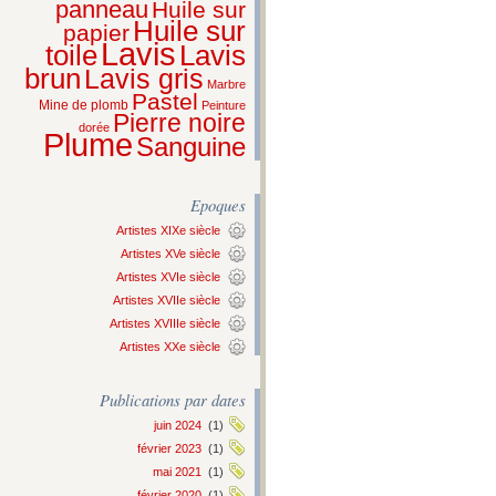
panneau
Huile sur
Huile sur
papier
Lavis
Lavis
toile
brun
Lavis gris
Marbre
Pastel
Mine de plomb
Peinture
Pierre noire
dorée
Plume
Sanguine
Epoques
Artistes XIXe siècle
Artistes XVe siècle
Artistes XVIe siècle
Artistes XVIIe siècle
Artistes XVIIIe siècle
Artistes XXe siècle
Publications par dates
juin 2024
(1)
février 2023
(1)
mai 2021
(1)
février 2020
(1)