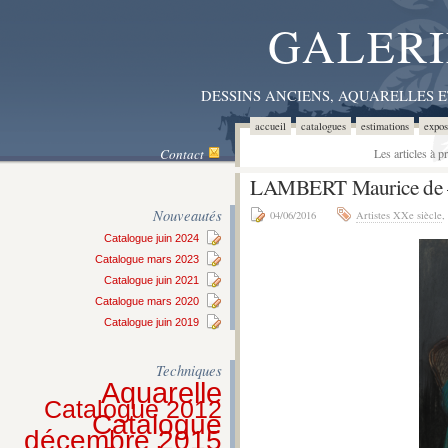
GALERI
DESSINS ANCIENS, AQUARELLES 
accueil
catalogues
estimations
expos
Contact
Les articles à 
LAMBERT Maurice de
Nouveautés
04/06/2016
Artistes XXe siècle
,
Catalogue juin 2024
Catalogue mars 2023
Catalogue juin 2021
Catalogue mars 2020
Catalogue juin 2019
Techniques
Aquarelle
Catalogue 2012
Catalogue
décembre 2015