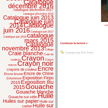
Catalogue
décembre 2016
catalogue décembre 2017
catalogue décembre 2018
Catalogue juin 2013
Catalogue juin
2014
Catalogue
(64
juin 2016
Catalogue juin 2017
catalogue
Catalogue juin 2018
mars 2015
Catalogue
Continuer la lecture »
novembre 2013
Collage
Craie blanche
Catalogue juin 2016
,
Pastel
Craie de
Crayon
couleurs
Crayon
Crayon noir
marron
Encre
crayons de couleur
Encre de Chine
Encre brune
Exposition Firpo
Enluminure
Exposition Iliu
2015
Gouache
2015
Gouache blanche
Huile
Gouache sur vélin
Huiles sur papier
Huile sur
Huile sur
carton