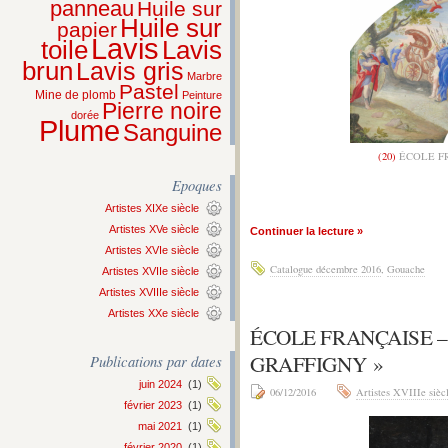
panneau
Huile sur
Huile sur
papier
Lavis
Lavis
toile
brun
Lavis gris
Marbre
Pastel
Mine de plomb
Peinture
Pierre noire
dorée
Plume
Sanguine
(20)
ÉCOLE FR
Epoques
Artistes XIXe siècle
Artistes XVe siècle
Continuer la lecture »
Artistes XVIe siècle
Catalogue décembre 2016
,
Gouache
Artistes XVIIe siècle
Artistes XVIIIe siècle
Artistes XXe siècle
ÉCOLE FRANÇAISE –
GRAFFIGNY »
Publications par dates
juin 2024
(1)
06/12/2016
Artistes XVIIIe sièc
février 2023
(1)
mai 2021
(1)
février 2020
(1)