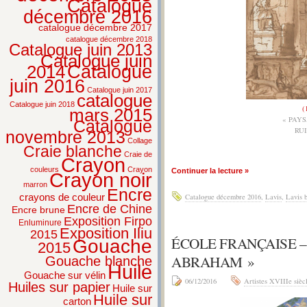
Catalogue
décembre 2016
catalogue décembre 2017
catalogue décembre 2018
Catalogue juin 2013
Catalogue juin
2014
Catalogue
juin 2016
Catalogue juin 2017
catalogue
Catalogue juin 2018
(
mars 2015
« PAY
Catalogue
RU
novembre 2013
Collage
Craie blanche
Craie de
Crayon
couleurs
Crayon
Continuer la lecture »
Crayon noir
marron
Encre
crayons de couleur
Catalogue décembre 2016
,
Lavis
,
Lavis 
Encre de Chine
Encre brune
Exposition Firpo
Enluminure
Exposition Iliu
2015
ÉCOLE FRANÇAISE –
Gouache
2015
ABRAHAM »
Gouache blanche
Huile
Gouache sur vélin
06/12/2016
Artistes XVIIIe sièc
Huiles sur papier
Huile sur
Huile sur
carton