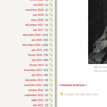
mai 2019
(1)
novembre 2018
(1)
juin 2018
(1)
mars 2018
(2)
décembre 2017
(3)
juin 2017
(1)
décembre 2016
(114)
juin 2016
(93)
décembre 2015
(130)
juin 2015
(44)
février 2015
(78)
juin 2014
(86)
février 2014
(1)
(21)
ÉCOLE
novembre 2013
(63)
FRANÇOISE
juin 2013
(48)
décembre 2012
(8)
novembre 2012
(55)
Continuer la lecture »
octobre 2012
(6)
Catalogue décembre 2016
,
Huile
septembre 2012
(5)
juillet 2012
(2)
juin 2012
(3)