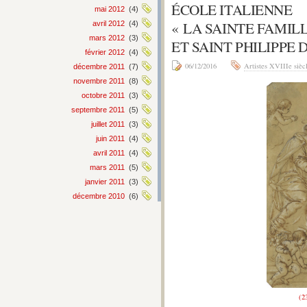
ÉCOLE ITALIENNE
mai 2012
(4)
« LA SAINTE FAMIL
avril 2012
(4)
mars 2012
(3)
ET SAINT PHILIPPE 
février 2012
(4)
06/12/2016
Artistes XVIIIe sièc
décembre 2011
(7)
novembre 2011
(8)
octobre 2011
(3)
septembre 2011
(5)
juillet 2011
(3)
juin 2011
(4)
avril 2011
(4)
mars 2011
(5)
janvier 2011
(3)
décembre 2010
(6)
(2