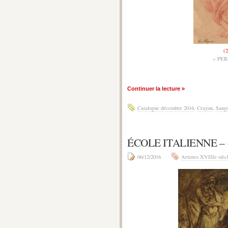
(2
« PE
Continuer la lecture »
Catalogue décembre 2016
,
Crayon
,
Sang
ÉCOLE ITALIENNE –
06/12/2016
Artistes XVIIIe sièc