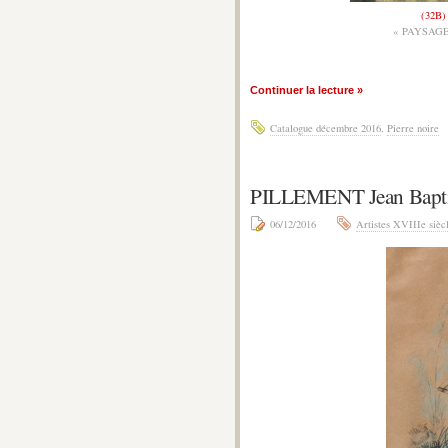
(32B)
« PAYSAG
Continuer la lecture »
Catalogue décembre 2016
,
Pierre noire
PILLEMENT Jean Bapt
06/12/2016
Artistes XVIIIe sièc