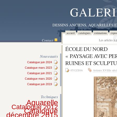
GALERI
DESSINS ANCIENS, AQUARELLES 
accueil
catalogues
estimations
expos
Contact
Les articles à
ÉCOLE DU NORD
« PAYSAGE AVEC P
Nouveautés
RUINES ET SCULPTU
Catalogue juin 2024
Catalogue mars 2023
07/12/2016
Artistes XVIIIe sièc
Catalogue juin 2021
Catalogue mars 2020
Catalogue juin 2019
Techniques
Aquarelle
Catalogue 2012
Catalogue
décembre 2015