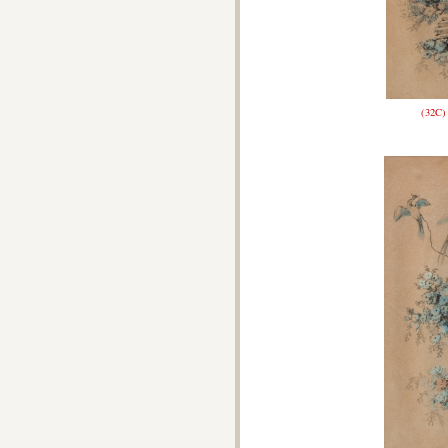
(32C)