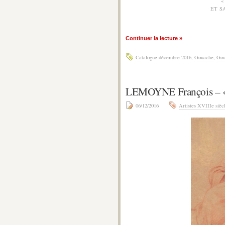
«
ET S
Continuer la lecture »
Catalogue décembre 2016
,
Gouache
,
Gou
LEMOYNE François –
06/12/2016
Artistes XVIIIe sièc