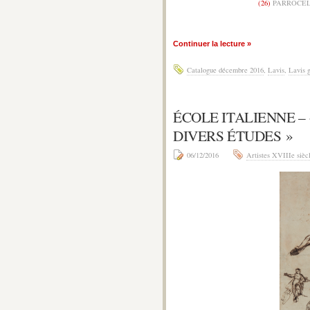
(26)
PARROCEL 
Continuer la lecture »
Catalogue décembre 2016
,
Lavis
,
Lavis g
ÉCOLE ITALIENNE –
DIVERS ÉTUDES »
06/12/2016
Artistes XVIIIe sièc