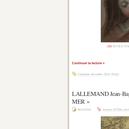
(28)
ÉCOLE ITA
Continuer la lecture »
Catalogue décembre 2016
,
Pastel
LALLEMAND Jean-Bap
MER »
06/12/2016
Artistes XVIIIe sièc