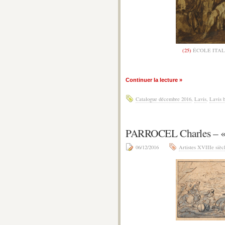
(25)
ÉCOLE ITAL
Continuer la lecture »
Catalogue décembre 2016
,
Lavis
,
Lavis 
PARROCEL Charles –
06/12/2016
Artistes XVIIIe sièc