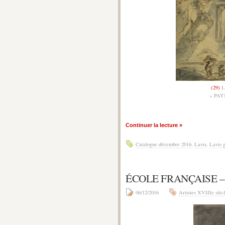
(29)
L
« PA
Continuer la lecture »
Catalogue décembre 2016
,
Lavis
,
Lavis g
ÉCOLE FRANÇAISE 
06/12/2016
Artistes XVIIIe sièc