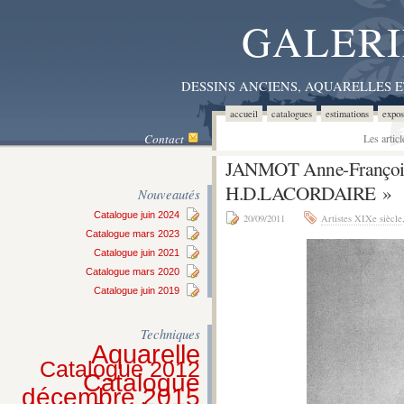
GALERI
DESSINS ANCIENS, AQUARELLES 
accueil
catalogues
estimations
expos
Contact
Les artic
JANMOT Anne-Françoi
H.D.LACORDAIRE »
Nouveautés
Catalogue juin 2024
20/09/2011
Artistes XIXe siècle
Catalogue mars 2023
Catalogue juin 2021
Catalogue mars 2020
Catalogue juin 2019
Techniques
Aquarelle
Catalogue 2012
Catalogue
décembre 2015