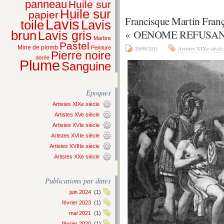
panneau
Huile sur
Huile sur
papier
Francisque Martin F
Lavis
Lavis
toile
« OENOME REFUSANT
brun
Lavis gris
Marbre
Pastel
Mine de plomb
Peinture
20/09/2011
Artistes XIXe siècle
Pierre noire
dorée
Plume
Sanguine
Epoques
Artistes XIXe siècle
Artistes XVe siècle
Artistes XVIe siècle
Artistes XVIIe siècle
Artistes XVIIIe siècle
Artistes XXe siècle
Publications par dates
juin 2024
(1)
février 2023
(1)
mai 2021
(1)
février 2020
(1)