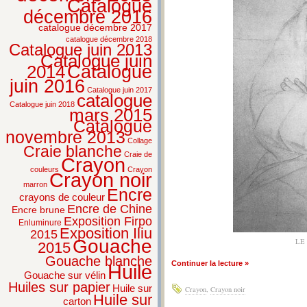
Catalogue
décembre 2016
catalogue décembre 2017
catalogue décembre 2018
Catalogue juin 2013
Catalogue juin
2014
Catalogue
juin 2016
Catalogue juin 2017
catalogue
Catalogue juin 2018
mars 2015
Catalogue
novembre 2013
Collage
Craie blanche
Craie de
Crayon
couleurs
Crayon
Crayon noir
marron
Encre
crayons de couleur
Encre de Chine
Encre brune
Exposition Firpo
Enluminure
Exposition Iliu
2015
Gouache
LE
2015
Gouache blanche
Continuer la lecture »
Huile
Gouache sur vélin
Huiles sur papier
Huile sur
Crayon
,
Crayon noir
Huile sur
carton