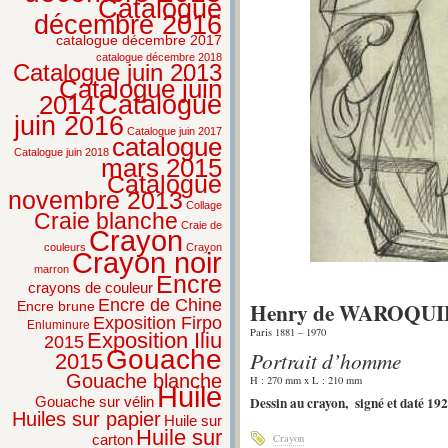
Catalogue
décembre 2016
catalogue décembre 2017
catalogue décembre 2018
Catalogue juin 2013
Catalogue juin
2014
Catalogue
juin 2016
Catalogue juin 2017
catalogue
Catalogue juin 2018
mars 2015
Catalogue
novembre 2013
Collage
Craie blanche
Craie de
Crayon
couleurs
Crayon
Crayon noir
marron
Encre
crayons de couleur
Encre de Chine
Henry de WAROQU
Encre brune
Exposition Firpo
Enluminure
Paris 1881 – 1970
Exposition Iliu
2015
Gouache
Portrait d’homme
2015
Gouache blanche
H : 270 mm x L : 210 mm
Huile
Dessin au crayon, signé et daté 192
Gouache sur vélin
Huiles sur papier
Huile sur
Huile sur
Crayon
carton