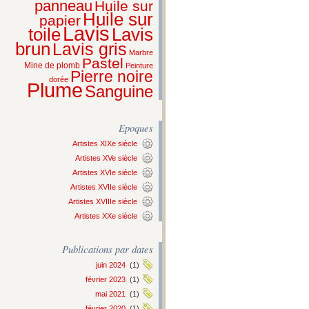
panneau
Huile sur
Huile sur
papier
Lavis
Lavis
toile
brun
Lavis gris
Marbre
Pastel
Mine de plomb
Peinture
Pierre noire
dorée
Plume
Sanguine
Epoques
Artistes XIXe siècle
Artistes XVe siècle
Artistes XVIe siècle
Artistes XVIIe siècle
Artistes XVIIIe siècle
Artistes XXe siècle
Publications par dates
juin 2024
(1)
février 2023
(1)
mai 2021
(1)
février 2020
(1)