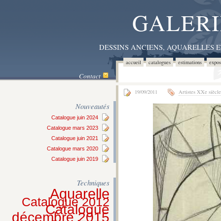
GALERI
DESSINS ANCIENS, AQUARELLES 
accueil
catalogues
estimations
expos
Contact
19/09/2011
Artistes XXe siècle
Nouveautés
Catalogue juin 2024
Catalogue mars 2023
Catalogue juin 2021
Catalogue mars 2020
Catalogue juin 2019
Techniques
Aquarelle
Catalogue 2012
Catalogue
décembre 2015