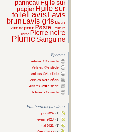
panneau
Huile sur
Huile sur
papier
Lavis
Lavis
toile
brun
Lavis gris
Marbre
Pastel
Mine de plomb
Peinture
Pierre noire
dorée
Plume
Sanguine
Epoques
Artistes XIXe siècle
Artistes XVe siècle
Artistes XVIe siècle
Artistes XVIIe siècle
Artistes XVIIIe siècle
Artistes XXe siècle
Publications par dates
juin 2024
(1)
février 2023
(1)
mai 2021
(1)
février 2020
(1)