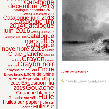
Catalogue
décembre 2016
catalogue décembre 2017
catalogue décembre 2018
Catalogue juin 2013
Catalogue juin
2014
Catalogue
juin 2016
Catalogue juin 2017
catalogue
Catalogue juin 2018
mars 2015
Catalogue
novembre 2013
Collage
Craie blanche
Craie de
Crayon
couleurs
Crayon
Crayon noir
marron
Encre
crayons de couleur
Continuer la lecture »
Encre de Chine
Encre brune
Exposition Firpo
Enluminure
Aquarelle
,
Gouache
,
Gouache blanche
Exposition Iliu
2015
Gouache
2015
Gouache blanche
Huile
Gouache sur vélin
Huiles sur papier
Huile sur
Huile sur
carton