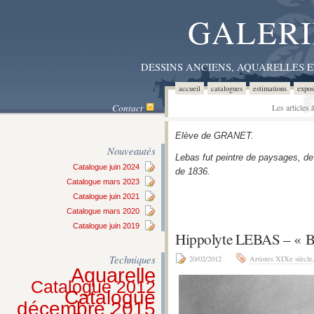
GALERI
DESSINS ANCIENS, AQUARELLES 
accueil
catalogues
estimations
expos
Contact
Les articles
Elève de GRANET.
Nouveautés
Lebas fut peintre de paysages, de 
Catalogue juin 2024
de 1836.
Catalogue mars 2023
Catalogue juin 2021
Catalogue mars 2020
Catalogue juin 2019
Hippolyte LEBAS – «
Techniques
20/02/2012
Artistes XIXe siècle
Aquarelle
Catalogue 2012
Catalogue
décembre 2015