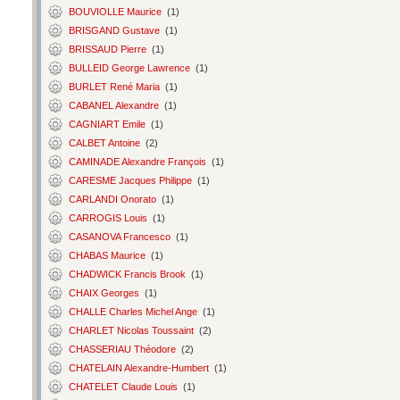
BOUVIOLLE Maurice
(1)
BRISGAND Gustave
(1)
BRISSAUD Pierre
(1)
BULLEID George Lawrence
(1)
BURLET René Maria
(1)
CABANEL Alexandre
(1)
CAGNIART Emile
(1)
CALBET Antoine
(2)
CAMINADE Alexandre François
(1)
CARESME Jacques Philippe
(1)
CARLANDI Onorato
(1)
CARROGIS Louis
(1)
CASANOVA Francesco
(1)
CHABAS Maurice
(1)
CHADWICK Francis Brook
(1)
CHAIX Georges
(1)
CHALLE Charles Michel Ange
(1)
CHARLET Nicolas Toussaint
(2)
CHASSERIAU Théodore
(2)
CHATELAIN Alexandre-Humbert
(1)
CHATELET Claude Louis
(1)