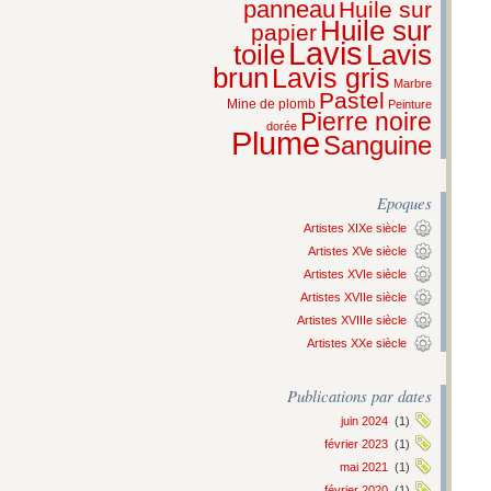
panneau
Huile sur
Huile sur
papier
Lavis
Lavis
toile
brun
Lavis gris
Marbre
Pastel
Mine de plomb
Peinture
Pierre noire
dorée
Plume
Sanguine
Epoques
Artistes XIXe siècle
Artistes XVe siècle
Artistes XVIe siècle
Artistes XVIIe siècle
Artistes XVIIIe siècle
Artistes XXe siècle
Publications par dates
juin 2024
(1)
février 2023
(1)
mai 2021
(1)
février 2020
(1)