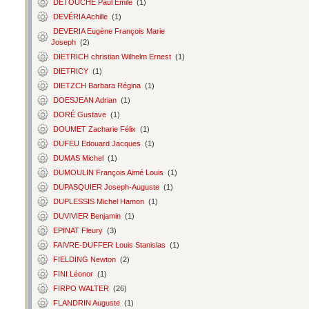
DETOUCHE Paul Émile
(1)
DEVÉRIA Achille
(1)
DEVERIA Eugène François Marie
Joseph
(2)
DIETRICH christian Wilhelm Ernest
(1)
DIETRICY
(1)
DIETZCH Barbara Régina
(1)
DOESJEAN Adrian
(1)
DORÉ Gustave
(1)
DOUMET Zacharie Félix
(1)
DUFEU Edouard Jacques
(1)
DUMAS Michel
(1)
DUMOULIN François Aimé Louis
(1)
DUPASQUIER Joseph-Auguste
(1)
DUPLESSIS Michel Hamon
(1)
DUVIVIER Benjamin
(1)
EPINAT Fleury
(3)
FAIVRE-DUFFER Louis Stanislas
(1)
FIELDING Newton
(2)
FINI Léonor
(1)
FIRPO WALTER
(26)
FLANDRIN Auguste
(1)