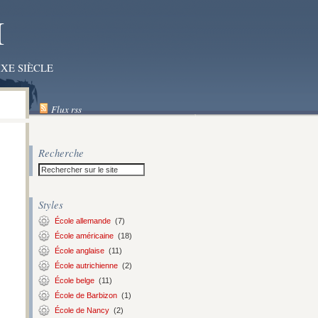
I
XE SIÈCLE
Flux rss
Recherche
Styles
École allemande
(7)
École américaine
(18)
École anglaise
(11)
École autrichienne
(2)
École belge
(11)
École de Barbizon
(1)
École de Nancy
(2)