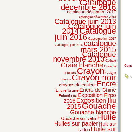
Catalogue
décembre 2016
catalogue décembre 2017
catalogue décembre 2018
Catalogue juin 2013
Catalogue juin
2014
Catalogue
juin 2016
Catalogue juin 2017
catalogue
Catalogue juin 2018
mars 2015
Catalogue
novembre 2013
Collage
Craie blanche
Conti
Craie de
Crayon
couleurs
Crayon
Crayon noir
C
marron
Encre
crayons de couleur
Encre de Chine
Encre brune
Exposition Firpo
Enluminure
Exposition Iliu
2015
Gouache
2015
Gouache blanche
Huile
Gouache sur vélin
Huiles sur papier
Huile sur
Huile sur
carton