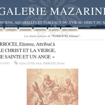
GALERIE MAZARIN
ANCIENS, AQUARELLES ET TABLEAUX DU XVIE AU DÉBUT DU X
eil
catalogues
estimations
expositions
la galerie
nous contacter
Les articles à propos de
"PARROCEL Etienne"
.
RROCEL Etienne, Attribué à
LE CHRIST ET LA VIERGE,
E SAINTE ET UN ANGE »
1/12/2015
Artistes XVIIIe siècle
,
PARROCEL Etienne