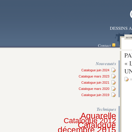
DESSINS 
accu
Contact
PA
« 
Nouveautés
UN
Catalogue juin 2024
Catalogue mars 2023
0
Catalogue juin 2021
Catalogue mars 2020
Catalogue juin 2019
Techniques
Aquarelle
Catalogue 2012
Catalogue
décembre 2015