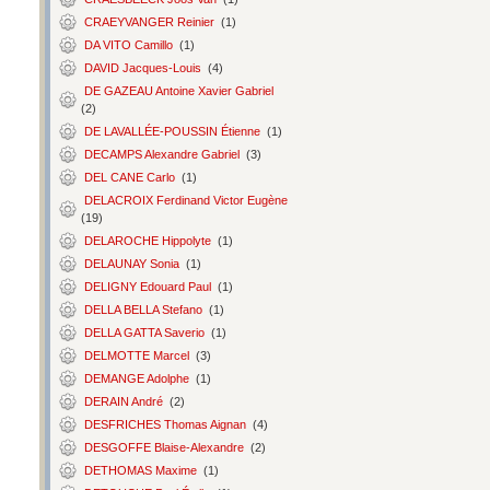
CRAEYVANGER Reinier
(1)
DA VITO Camillo
(1)
DAVID Jacques-Louis
(4)
DE GAZEAU Antoine Xavier Gabriel
(2)
DE LAVALLÉE-POUSSIN Étienne
(1)
DECAMPS Alexandre Gabriel
(3)
DEL CANE Carlo
(1)
DELACROIX Ferdinand Victor Eugène
(19)
DELAROCHE Hippolyte
(1)
DELAUNAY Sonia
(1)
DELIGNY Edouard Paul
(1)
DELLA BELLA Stefano
(1)
DELLA GATTA Saverio
(1)
DELMOTTE Marcel
(3)
DEMANGE Adolphe
(1)
DERAIN André
(2)
DESFRICHES Thomas Aignan
(4)
DESGOFFE Blaise-Alexandre
(2)
DETHOMAS Maxime
(1)