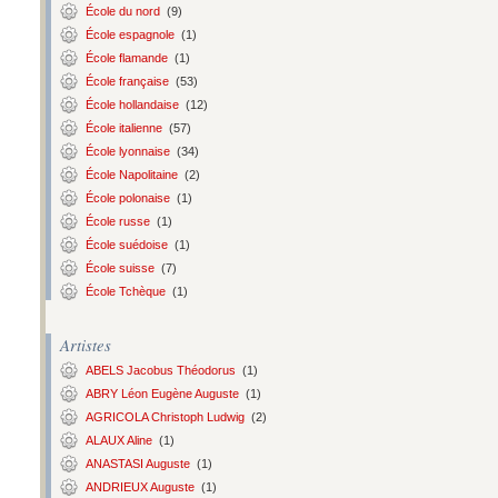
École du nord
(9)
École espagnole
(1)
École flamande
(1)
École française
(53)
École hollandaise
(12)
École italienne
(57)
École lyonnaise
(34)
École Napolitaine
(2)
École polonaise
(1)
École russe
(1)
École suédoise
(1)
École suisse
(7)
École Tchèque
(1)
Artistes
ABELS Jacobus Théodorus
(1)
ABRY Léon Eugène Auguste
(1)
AGRICOLA Christoph Ludwig
(2)
ALAUX Aline
(1)
ANASTASI Auguste
(1)
ANDRIEUX Auguste
(1)