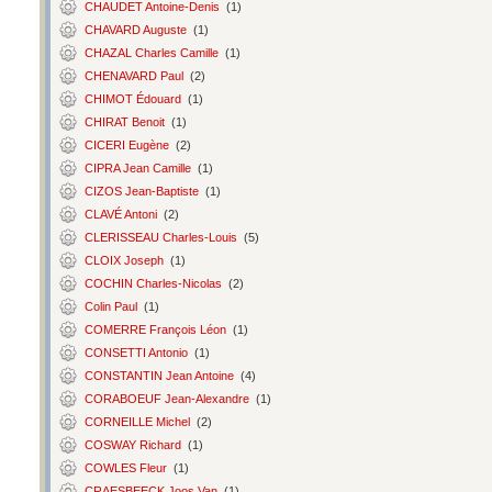
CHAUDET Antoine-Denis
(1)
CHAVARD Auguste
(1)
CHAZAL Charles Camille
(1)
CHENAVARD Paul
(2)
CHIMOT Édouard
(1)
CHIRAT Benoit
(1)
CICERI Eugène
(2)
CIPRA Jean Camille
(1)
CIZOS Jean-Baptiste
(1)
CLAVÉ Antoni
(2)
CLERISSEAU Charles-Louis
(5)
CLOIX Joseph
(1)
COCHIN Charles-Nicolas
(2)
Colin Paul
(1)
COMERRE François Léon
(1)
CONSETTI Antonio
(1)
CONSTANTIN Jean Antoine
(4)
CORABOEUF Jean-Alexandre
(1)
CORNEILLE Michel
(2)
COSWAY Richard
(1)
COWLES Fleur
(1)
CRAESBEECK Joos Van
(1)