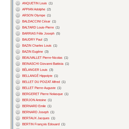
ANQUETIN Louis
(1)
APPIAN Adolphe
(2)
ARSON Olympe
(1)
BALDACCINI César
(1)
BALTARD Louis-Pierre
(1)
BARRIAS Félix Joseph
(5)
BAUDRY Paul
(2)
BAZIN Charles Louis
(1)
BAZIN Eugène
(3)
BEAUVALLET Pierre-Nicolas
(1)
BEINASCHI Giovanni Battista
(1)
BÉLANGER Louis
(3)
BELLANGÉ Hippolyte
(1)
BELLET DU POIZAT Alfred
(1)
BELLET Pierre-Auguste
(1)
BERGERET Pierre Nolasque
(1)
BERJON Antoine
(1)
BERNARD Emile
(1)
BERNARD Joseph
(1)
BERTAUX Jacques
(1)
BERTIN François Edouard
(1)