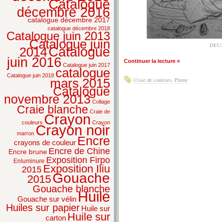
Catalogue
décembre 2016
catalogue décembre 2017
catalogue décembre 2018
Catalogue juin 2013
Catalogue juin
DEU
2014
Catalogue
juin 2016
Continuer la lecture »
Catalogue juin 2017
catalogue
Catalogue juin 2018
mars 2015
Craie de couleurs
,
Plume
Catalogue
novembre 2013
Collage
Craie blanche
Craie de
Crayon
couleurs
Crayon
Crayon noir
marron
Encre
crayons de couleur
Encre de Chine
Encre brune
Exposition Firpo
Enluminure
Exposition Iliu
2015
Gouache
2015
Gouache blanche
Huile
Gouache sur vélin
Huiles sur papier
Huile sur
Huile sur
carton