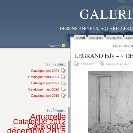
GALERI
DESSINS ANCIENS, AQUARELLES 
accueil
catalogues
estimations
expos
Contact
Les articles e
LEGRAND Édy – « 
Nouveautés
20/05/2012
Artistes XXe siècle
,
Catalogue juin 2024
Catalogue mars 2023
Catalogue juin 2021
Catalogue mars 2020
Catalogue juin 2019
Techniques
Aquarelle
Catalogue 2012
Catalogue
décembre 2015