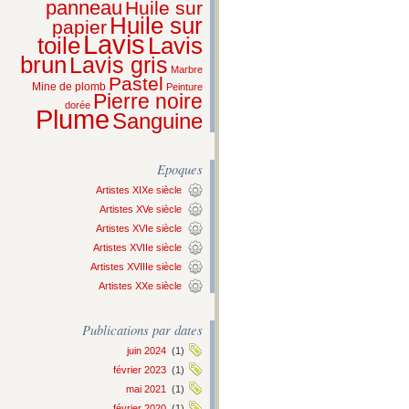
panneau
Huile sur
Huile sur
papier
Lavis
Lavis
toile
brun
Lavis gris
Marbre
Pastel
Mine de plomb
Peinture
Pierre noire
dorée
Plume
Sanguine
Epoques
Artistes XIXe siècle
Artistes XVe siècle
Artistes XVIe siècle
Artistes XVIIe siècle
Artistes XVIIIe siècle
Artistes XXe siècle
Publications par dates
juin 2024
(1)
février 2023
(1)
mai 2021
(1)
février 2020
(1)