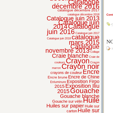
Catalogue
décembre 2016
catalogue décembre 2017
catalogue décembre 2018
Conti
Catalogue juin 2013
Catalogue juin
C
2014
Catalogue
juin 2016
Catalogue juin 2017
catalogue
Catalogue juin 2018
NO
mars 2015
Catalogue
1
novembre 2013
Collage
Craie blanche
Craie de
Crayon
couleurs
Crayon
Crayon noir
marron
Encre
crayons de couleur
Encre de Chine
Encre brune
Exposition Firpo
Enluminure
Exposition Iliu
2015
Gouache
2015
Gouache blanche
Huile
Gouache sur vélin
Huiles sur papier
Huile sur
Huile sur
carton