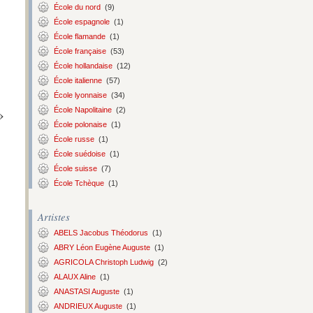
École du nord
(9)
École espagnole
(1)
École flamande
(1)
École française
(53)
École hollandaise
(12)
École italienne
(57)
École lyonnaise
(34)
»
École Napolitaine
(2)
École polonaise
(1)
École russe
(1)
École suédoise
(1)
École suisse
(7)
École Tchèque
(1)
Artistes
ABELS Jacobus Théodorus
(1)
ABRY Léon Eugène Auguste
(1)
AGRICOLA Christoph Ludwig
(2)
ALAUX Aline
(1)
ANASTASI Auguste
(1)
ANDRIEUX Auguste
(1)