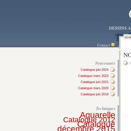
DESSINS 
accu
Contact
NO
Nouveautés
0
Catalogue juin 2024
Catalogue mars 2023
Catalogue juin 2021
Catalogue mars 2020
Catalogue juin 2019
Techniques
Aquarelle
Catalogue 2012
Catalogue
décembre 2015