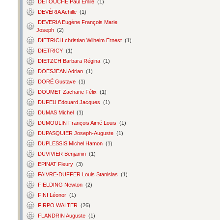
DETOUCHE Paul Émile
(1)
DEVÉRIA Achille
(1)
DEVERIA Eugène François Marie
Joseph
(2)
DIETRICH christian Wilhelm Ernest
(1)
DIETRICY
(1)
DIETZCH Barbara Régina
(1)
DOESJEAN Adrian
(1)
DORÉ Gustave
(1)
DOUMET Zacharie Félix
(1)
DUFEU Edouard Jacques
(1)
DUMAS Michel
(1)
DUMOULIN François Aimé Louis
(1)
DUPASQUIER Joseph-Auguste
(1)
DUPLESSIS Michel Hamon
(1)
DUVIVIER Benjamin
(1)
EPINAT Fleury
(3)
FAIVRE-DUFFER Louis Stanislas
(1)
FIELDING Newton
(2)
FINI Léonor
(1)
FIRPO WALTER
(26)
FLANDRIN Auguste
(1)