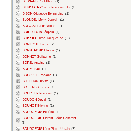
BESNARD Paul Albert
(1)
BIENNOURY Victor François Eloi
(1)
BISON Giuseppe Bernardino
(1)
BLONDEL Merry Joseph
(1)
BOGGS Franck William
(1)
BOILLY Louis Léopold
(1)
BOISSIEU Jean-Jacques de
(13)
BONIROTE Pierre
(2)
BONNEFOND Claude
(1)
BONNET Guillaume
(1)
BOREL Antoine
(1)
BOREL Paul
(1)
BOSSUET François
(1)
BOTH Jan Dirksz
(1)
BOTTINI Georges
(1)
BOUCHER François
(1)
BOUDON David
(1)
BOUHOT Etienne
(1)
BOURGEOIS Eugène
(1)
BOURGEOIS Florent Fidèle Constant
(3)
BOURGEOIS Léon Pierre Urbain
(3)