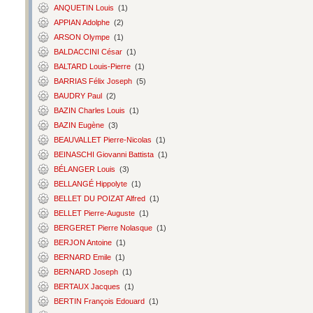
ANQUETIN Louis
(1)
APPIAN Adolphe
(2)
ARSON Olympe
(1)
BALDACCINI César
(1)
BALTARD Louis-Pierre
(1)
BARRIAS Félix Joseph
(5)
BAUDRY Paul
(2)
BAZIN Charles Louis
(1)
BAZIN Eugène
(3)
BEAUVALLET Pierre-Nicolas
(1)
BEINASCHI Giovanni Battista
(1)
BÉLANGER Louis
(3)
BELLANGÉ Hippolyte
(1)
BELLET DU POIZAT Alfred
(1)
BELLET Pierre-Auguste
(1)
BERGERET Pierre Nolasque
(1)
BERJON Antoine
(1)
BERNARD Emile
(1)
BERNARD Joseph
(1)
BERTAUX Jacques
(1)
BERTIN François Edouard
(1)