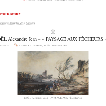
nuer la lecture »
atalogue décembre 2016
,
Gouache
ËL Alexandre Jean – « PAYSAGE AUX PÊCHEURS 
4/06/2014
Artistes XVIIIe siècle
,
NOËL Alexandre Jean
NOËL Alexandre Jean – PAYSAGE AUX PÊCHEURS