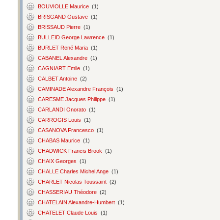
BOUVIOLLE Maurice
(1)
BRISGAND Gustave
(1)
BRISSAUD Pierre
(1)
BULLEID George Lawrence
(1)
BURLET René Maria
(1)
CABANEL Alexandre
(1)
CAGNIART Emile
(1)
CALBET Antoine
(2)
CAMINADE Alexandre François
(1)
CARESME Jacques Philippe
(1)
CARLANDI Onorato
(1)
CARROGIS Louis
(1)
CASANOVA Francesco
(1)
CHABAS Maurice
(1)
CHADWICK Francis Brook
(1)
CHAIX Georges
(1)
CHALLE Charles Michel Ange
(1)
CHARLET Nicolas Toussaint
(2)
CHASSERIAU Théodore
(2)
CHATELAIN Alexandre-Humbert
(1)
CHATELET Claude Louis
(1)