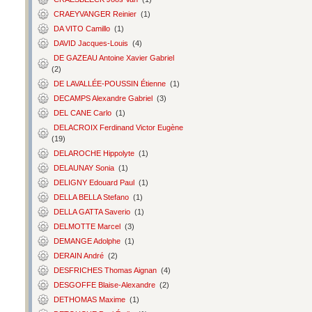
CRAEYVANGER Reinier
(1)
DA VITO Camillo
(1)
DAVID Jacques-Louis
(4)
DE GAZEAU Antoine Xavier Gabriel
(2)
DE LAVALLÉE-POUSSIN Étienne
(1)
DECAMPS Alexandre Gabriel
(3)
DEL CANE Carlo
(1)
DELACROIX Ferdinand Victor Eugène
(19)
DELAROCHE Hippolyte
(1)
DELAUNAY Sonia
(1)
DELIGNY Edouard Paul
(1)
DELLA BELLA Stefano
(1)
DELLA GATTA Saverio
(1)
DELMOTTE Marcel
(3)
DEMANGE Adolphe
(1)
DERAIN André
(2)
DESFRICHES Thomas Aignan
(4)
DESGOFFE Blaise-Alexandre
(2)
DETHOMAS Maxime
(1)