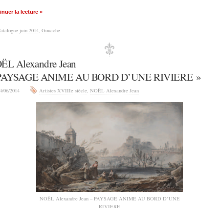
nuer la lecture »
atalogue juin 2014
,
Gouache
ËL Alexandre Jean
PAYSAGE ANIME AU BORD D’UNE RIVIERE »
4/06/2014
Artistes XVIIIe siècle
,
NOËL Alexandre Jean
NOËL Alexandre Jean – PAYSAGE ANIME AU BORD D’UNE
RIVIERE