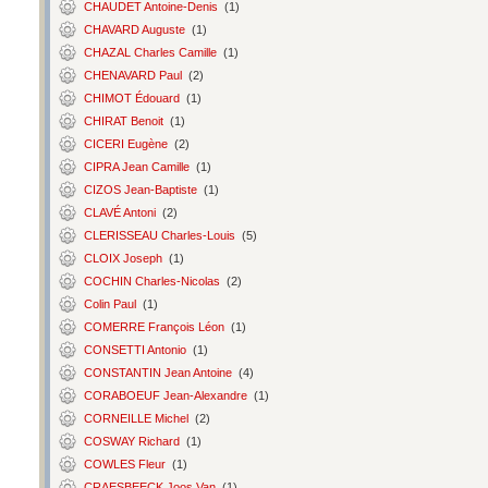
CHAUDET Antoine-Denis
(1)
CHAVARD Auguste
(1)
CHAZAL Charles Camille
(1)
CHENAVARD Paul
(2)
CHIMOT Édouard
(1)
CHIRAT Benoit
(1)
CICERI Eugène
(2)
CIPRA Jean Camille
(1)
CIZOS Jean-Baptiste
(1)
CLAVÉ Antoni
(2)
CLERISSEAU Charles-Louis
(5)
CLOIX Joseph
(1)
COCHIN Charles-Nicolas
(2)
Colin Paul
(1)
COMERRE François Léon
(1)
CONSETTI Antonio
(1)
CONSTANTIN Jean Antoine
(4)
CORABOEUF Jean-Alexandre
(1)
CORNEILLE Michel
(2)
COSWAY Richard
(1)
COWLES Fleur
(1)
CRAESBEECK Joos Van
(1)