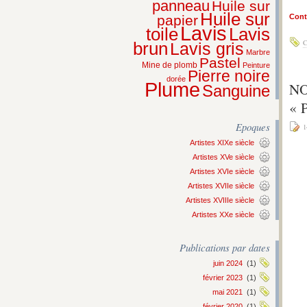
panneau
Huile sur
Huile sur
papier
Conti
Lavis
Lavis
toile
C
brun
Lavis gris
Marbre
Pastel
Mine de plomb
Peinture
Pierre noire
dorée
Plume
NO
Sanguine
« 
Epoques
1
Artistes XIXe siècle
Artistes XVe siècle
Artistes XVIe siècle
Artistes XVIIe siècle
Artistes XVIIIe siècle
Artistes XXe siècle
Publications par dates
juin 2024
(1)
février 2023
(1)
mai 2021
(1)
février 2020
(1)