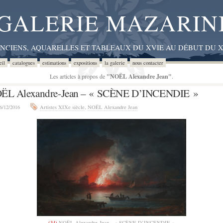
GALERIE MAZARIN
ANCIENS, AQUARELLES ET TABLEAUX DU XVIE AU DÉBUT DU X
eil
catalogues
estimations
expositions
la galerie
nous contacter
Les articles à propos de
"NOËL Alexandre Jean"
.
ËL Alexandre-Jean – « SCÈNE D’INCENDIE »
6/12/2016
Artistes XIXe siècle
,
NOËL Alexandre Jean
(34)
NOËL Alexandre-Jean – « SCÈNE D’INCENDIE »