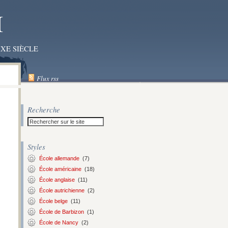
I
XE SIÈCLE
Flux rss
Recherche
Styles
École allemande
(7)
École américaine
(18)
École anglaise
(11)
École autrichienne
(2)
École belge
(11)
École de Barbizon
(1)
École de Nancy
(2)