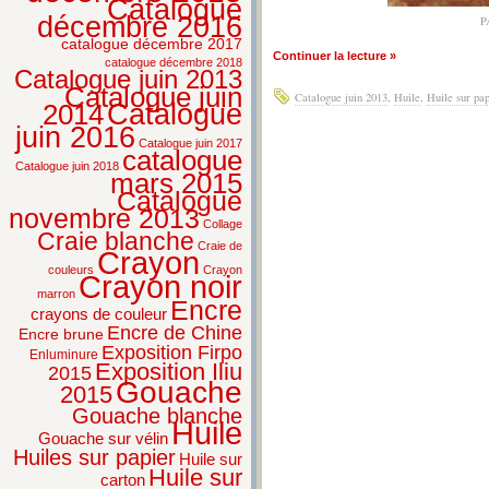
Catalogue
décembre 2016
P
catalogue décembre 2017
Continuer la lecture »
catalogue décembre 2018
Catalogue juin 2013
Catalogue juin
Catalogue juin 2013
,
Huile
,
Huile sur pap
2014
Catalogue
juin 2016
Catalogue juin 2017
catalogue
Catalogue juin 2018
mars 2015
Catalogue
novembre 2013
Collage
Craie blanche
Craie de
Crayon
couleurs
Crayon
Crayon noir
marron
Encre
crayons de couleur
Encre de Chine
Encre brune
Exposition Firpo
Enluminure
Exposition Iliu
2015
Gouache
2015
Gouache blanche
Huile
Gouache sur vélin
Huiles sur papier
Huile sur
Huile sur
carton