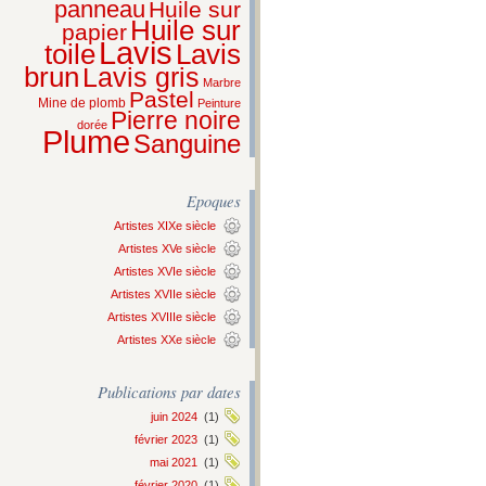
panneau
Huile sur
Huile sur
papier
Lavis
Lavis
toile
brun
Lavis gris
Marbre
Pastel
Mine de plomb
Peinture
Pierre noire
dorée
Plume
Sanguine
Epoques
Artistes XIXe siècle
Artistes XVe siècle
Artistes XVIe siècle
Artistes XVIIe siècle
Artistes XVIIIe siècle
Artistes XXe siècle
Publications par dates
juin 2024
(1)
février 2023
(1)
mai 2021
(1)
février 2020
(1)