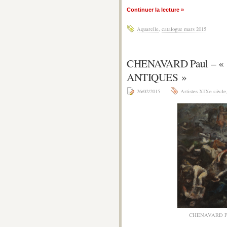
Continuer la lecture »
Aquarelle
,
catalogue mars 2015
CHENAVARD Paul – «
ANTIQUES »
26/02/2015
Artistes XIXe siècle
CHENAVARD Pa