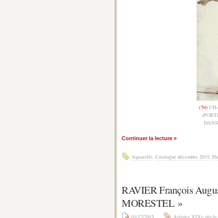
(54)
CHA
«PORT
DANS
Continuer la lecture »
Aquarelle
,
Catalogue décembre 2015
,
Pl
RAVIER François Augu
MORESTEL »
01/12/2015
Artistes XIXe siècle