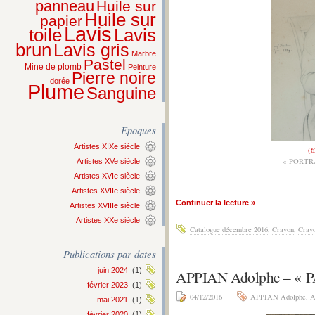
panneau
Huile sur
Huile sur
papier
Lavis
Lavis
toile
brun
Lavis gris
Marbre
Pastel
Mine de plomb
Peinture
Pierre noire
dorée
Plume
Sanguine
Epoques
Artistes XIXe siècle
(6
« PORTR
Artistes XVe siècle
Artistes XVIe siècle
Artistes XVIIe siècle
Continuer la lecture »
Artistes XVIIIe siècle
Artistes XXe siècle
Catalogue décembre 2016
,
Crayon
,
Crayo
Publications par dates
juin 2024
(1)
APPIAN Adolphe – « 
février 2023
(1)
04/12/2016
APPIAN Adolphe
,
A
mai 2021
(1)
février 2020
(1)