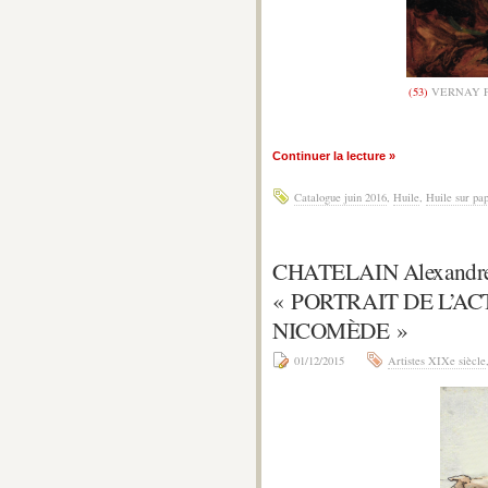
(53)
VERNAY Fr
Continuer la lecture »
Catalogue juin 2016
,
Huile
,
Huile sur pap
CHATELAIN Alexandr
« PORTRAIT DE L’A
NICOMÈDE »
01/12/2015
Artistes XIXe siècle