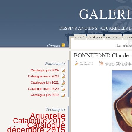
GALERI
DESSINS ANCIENS, AQUARELLES 
accueil
catalogues
estimations
expos
Contact
Les articl
BONNEFOND Claude –
Nouveautés
05/12/2016
Artistes XIXe siècle
Catalogue juin 2024
Catalogue mars 2023
Catalogue juin 2021
Catalogue mars 2020
Catalogue juin 2019
Techniques
Aquarelle
Catalogue 2012
Catalogue
décembre 2015