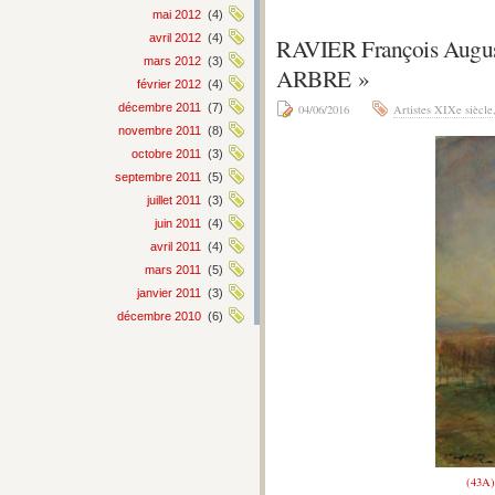
mai 2012
(4)
avril 2012
(4)
RAVIER François Aug
mars 2012
(3)
ARBRE »
février 2012
(4)
décembre 2011
(7)
04/06/2016
Artistes XIXe siècle
novembre 2011
(8)
octobre 2011
(3)
septembre 2011
(5)
juillet 2011
(3)
juin 2011
(4)
avril 2011
(4)
mars 2011
(5)
janvier 2011
(3)
décembre 2010
(6)
(43A