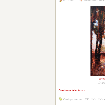
01/12/2015
Artistes XIXe siècle
(65B)
«ÉTU
Continuer la lecture »
Catalogue décembre 2015
,
Huile
,
Huile 