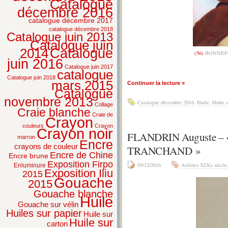
Catalogue
décembre 2016
catalogue décembre 2017
catalogue décembre 2018
Catalogue juin 2013
Catalogue juin
2014
Catalogue
(56)
BONNEFO
juin 2016
Catalogue juin 2017
catalogue
Catalogue juin 2018
mars 2015
Continuer la lecture »
Catalogue
novembre 2013
Catalogue décembre 2016
,
Huile
,
Huile s
Collage
Craie blanche
Craie de
Crayon
couleurs
Crayon
Crayon noir
FLANDRIN Auguste –
marron
Encre
crayons de couleur
TRANCHAND »
Encre de Chine
Encre brune
Exposition Firpo
05/12/2016
Artistes XIXe siècle
Enluminure
Exposition Iliu
2015
Gouache
2015
Gouache blanche
Huile
Gouache sur vélin
Huiles sur papier
Huile sur
Huile sur
carton