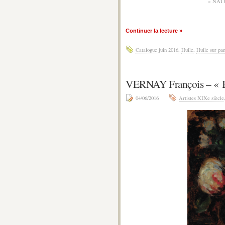
« NAT
Continuer la lecture »
Catalogue juin 2016
,
Huile
,
Huile sur pa
VERNAY François – 
04/06/2016
Artistes XIXe siècle