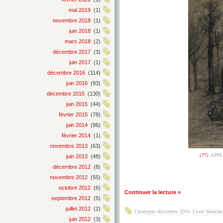
mai 2019
(1)
novembre 2018
(1)
juin 2018
(1)
mars 2018
(2)
décembre 2017
(3)
juin 2017
(1)
décembre 2016
(114)
juin 2016
(93)
décembre 2015
(130)
juin 2015
(44)
février 2015
(78)
juin 2014
(86)
février 2014
(1)
novembre 2013
(63)
(77)
APPI
juin 2013
(48)
décembre 2012
(8)
novembre 2012
(55)
octobre 2012
(6)
Continuer la lecture »
septembre 2012
(5)
juillet 2012
(2)
Catalogue décembre 2016
,
Craie blanche
juin 2012
(3)