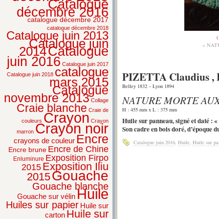
Catalogue
décembre 2016
catalogue décembre 2017
catalogue décembre 2018
Catalogue juin 2013
(
Catalogue juin
« NAT
2014
Catalogue
juin 2016
Catalogue juin 2017
catalogue
PIZETTA Claudius , 
Catalogue juin 2018
mars 2015
Belley 1832 – Lyon 1894
Catalogue
novembre 2013
NATURE MORTE AUX
Collage
Craie blanche
H : 455 mm x L : 375 mm
Craie de
Crayon
Huile sur panneau, signé et daté : «
couleurs
Crayon
Crayon noir
Son cadre en bois doré, d’époque d
marron
Encre
crayons de couleur
Catalogue juin 2016
,
Huile
,
Huile sur p
Encre de Chine
Encre brune
Exposition Firpo
Enluminure
Exposition Iliu
2015
Gouache
2015
Gouache blanche
Recherche
Huile
Gouache sur vélin
Huiles sur papier
Huile sur
Huile sur
carton