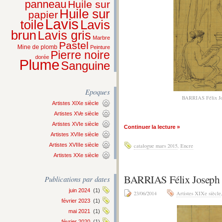
panneau
Huile sur
Huile sur
papier
Lavis
Lavis
toile
brun
Lavis gris
Marbre
Pastel
Mine de plomb
Peinture
Pierre noire
dorée
Plume
Sanguine
Epoques
BARRIAS Félix
Artistes XIXe siècle
Artistes XVe siècle
Artistes XVIe siècle
Continuer la lecture »
Artistes XVIIe siècle
Artistes XVIIIe siècle
catalogue mars 2015
,
Encre
Artistes XXe siècle
BARRIAS Félix Joseph –
Publications par dates
juin 2024
(1)
23/06/2014
Artistes XIXe siècle
février 2023
(1)
mai 2021
(1)
février 2020
(1)