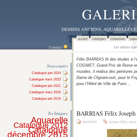
GALERI
DESSINS ANCIENS, AQUARELLES 
accueil
catalogues
estimations
expos
Contact
Les articles à 
Félix BARRIAS fit des études à l
Nouveautés
COGNIET. Grand Prix de Rome en 1
murales, il réalisa des peintures p
Catalogue juin 2024
Dame de Clignancourt, pour le Foy
Catalogue mars 2023
pour l’Hôtel de Ville de Paris…
Catalogue juin 2021
Catalogue mars 2020
Catalogue juin 2019
BARRIAS Félix Josep
Techniques
Aquarelle
26/02/2015
Artistes XIXe siècle
Catalogue 2012
Catalogue
décembre 2015