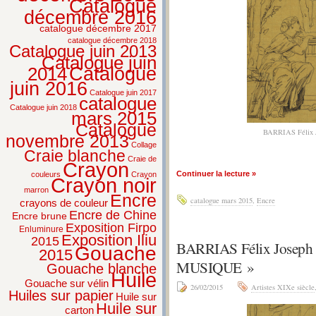
Catalogue
décembre 2016
catalogue décembre 2017
catalogue décembre 2018
Catalogue juin 2013
Catalogue juin
2014
Catalogue
juin 2016
Catalogue juin 2017
catalogue
Catalogue juin 2018
mars 2015
Catalogue
BARRIAS Félix
novembre 2013
Collage
Craie blanche
Craie de
Crayon
Continuer la lecture »
couleurs
Crayon
Crayon noir
marron
Encre
catalogue mars 2015
,
Encre
crayons de couleur
Encre de Chine
Encre brune
Exposition Firpo
Enluminure
Exposition Iliu
2015
BARRIAS Félix Josep
Gouache
2015
MUSIQUE »
Gouache blanche
Huile
Gouache sur vélin
26/02/2015
Artistes XIXe siècle
Huiles sur papier
Huile sur
Huile sur
carton