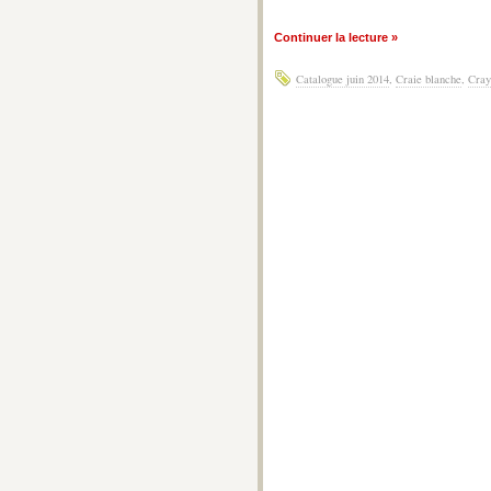
Continuer la lecture »
Catalogue juin 2014
,
Craie blanche
,
Cray