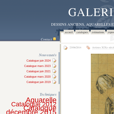
GALERI
DESSINS ANCIENS, AQUARELLES 
accueil
catalogues
estimations
expos
Contact
23/06/2014
Artistes XIXe siècl
Nouveautés
Catalogue juin 2024
Catalogue mars 2023
Catalogue juin 2021
Catalogue mars 2020
Catalogue juin 2019
Techniques
Aquarelle
Catalogue 2012
Catalogue
décembre 2015