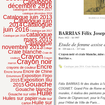
Catalogue
décembre 2016
catalogue décembre 2017
catalogue décembre 2018
Catalogue juin 2013
BARRIAS Félix 
Catalogue juin
2014
Catalogue
juin 2016
BARRIAS Félix Jose
Catalogue juin 2017
catalogue
Catalogue juin 2018
Paris 1822 – Id 1907
mars 2015
Catalogue
Etude de femme assise 
novembre 2013
Collage
H : 220 mm x L : 217 mm
Craie blanche
Craie de
Crayon noir et craie blanche, mise 
Crayon
Barrias ».
couleurs
Crayon
Crayon noir
marron
Encre
Catalogue juin 2014
,
Craie blanche
,
Cra
crayons de couleur
Encre de Chine
Encre brune
Exposition Firpo
Enluminure
Exposition Iliu
2015
Gouache
2015
Félix BARRIAS fit des études à l
Gouache blanche
COGNIET. Grand Prix de Rome en 1
Huile
murales, il réalisa des peintures p
Gouache sur vélin
Huiles sur papier
Dame de Clignancourt, pour le Foy
Huile sur
Huile sur
pour l’Hôtel de Ville de Paris…
carton