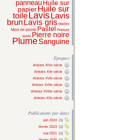
panneau
Huile sur
Huile sur
papier
Lavis
Lavis
toile
brun
Lavis gris
Marbre
Pastel
Mine de plomb
Peinture
Pierre noire
dorée
Plume
Sanguine
Epoques
Artistes XIXe siècle
Artistes XVe siècle
Artistes XVIe siècle
Artistes XVIIe siècle
Artistes XVIIIe siècle
Artistes XXe siècle
Publications par dates
juin 2024
(1)
février 2023
(1)
mai 2021
(1)
février 2020
(1)