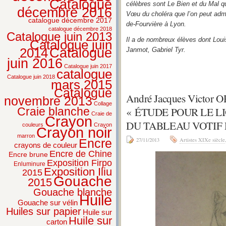
Catalogue
célèbres sont Le Bien et du Mal q
décembre 2016
Vœu du choléra que l’on peut admi
catalogue décembre 2017
de-Fourvière à Lyon.
catalogue décembre 2018
Catalogue juin 2013
Il a de nombreux élèves dont Loui
Catalogue juin
2014
Catalogue
Janmot, Gabriel Tyr.
juin 2016
Catalogue juin 2017
catalogue
Catalogue juin 2018
mars 2015
Catalogue
André Jacques Victor 
novembre 2013
Collage
« ÉTUDE POUR LE L
Craie blanche
Craie de
Crayon
DU TABLEAU VOTIF
couleurs
Crayon
Crayon noir
marron
27/11/2013
Artistes XIXe siècle
Encre
crayons de couleur
Encre de Chine
Encre brune
Exposition Firpo
Enluminure
Exposition Iliu
2015
Gouache
2015
Gouache blanche
Huile
Gouache sur vélin
Huiles sur papier
Huile sur
Huile sur
carton