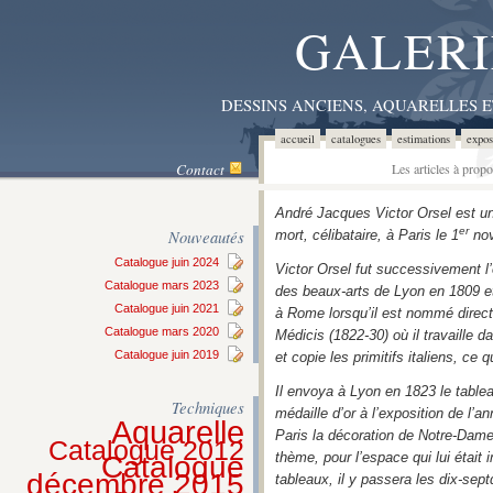
GALERI
DESSINS ANCIENS, AQUARELLES 
accueil
catalogues
estimations
expos
Contact
Les articles à prop
André Jacques Victor Orsel est un 
er
Nouveautés
mort, célibataire, à Paris le 1
nov
Catalogue juin 2024
Victor Orsel fut successivement l’
Catalogue mars 2023
des beaux-arts de Lyon en 1809 et 
Catalogue juin 2021
à Rome lorsqu’il est nommé directe
Catalogue mars 2020
Médicis (1822-30) où il travaille 
Catalogue juin 2019
et copie les primitifs italiens, ce 
Il envoya à Lyon en 1823 le tableau
Techniques
médaille d’or à l’exposition de l’a
Aquarelle
Paris la décoration de Notre-Dame 
Catalogue 2012
thème, pour l’espace qui lui était i
Catalogue
décembre 2015
tableaux, il y passera les dix-se