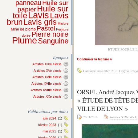
panneau
Huile sur
Huile sur
papier
Lavis
Lavis
toile
brun
Lavis gris
Marbre
Pastel
Mine de plomb
Peinture
Pierre noire
dorée
Plume
Sanguine
ÉTUDE POUR LE 
Epoques
Continuer la lecture »
Artistes XIXe siècle
Artistes XVe siècle
Catalogue novembre 2013
,
Crayon
,
Crayo
Artistes XVIe siècle
Artistes XVIIe siècle
ORSEL André Jacques V
Artistes XVIIIe siècle
Artistes XXe siècle
« ÉTUDE DE TÊTE 
VILLE DE LYON »
Publications par dates
23/11/2012
Artistes XIXe siècle
juin 2024
(1)
février 2023
(1)
mai 2021
(1)
février 2020
(1)