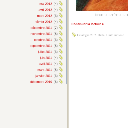
mai 2012
(4)
avril 2012
(4)
ÉTUDE DE TÊTE DE 
mars 2012
(3)
février 2012
(4)
Continuer la lecture »
décembre 2011
(7)
novembre 2011
(8)
Catalogue 2012
,
Huile
,
Huile sur toile
octobre 2011
(3)
septembre 2011
(5)
juillet 2011
(3)
juin 2011
(4)
avril 2011
(4)
mars 2011
(5)
janvier 2011
(3)
décembre 2010
(6)