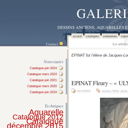
GALERI
DESSINS ANCIENS, AQUARELLES 
accueil
catalogues
estimations
expos
Contact
Les article
EPINAT fut l’élève de Jacques-Lo
Nouveautés
Catalogue juin 2024
Catalogue mars 2023
Catalogue juin 2021
EPINAT Fleury – « U
Catalogue mars 2020
01/12/2015
Artistes XIXe siècle
Catalogue juin 2019
Techniques
Aquarelle
Catalogue 2012
Catalogue
décembre 2015