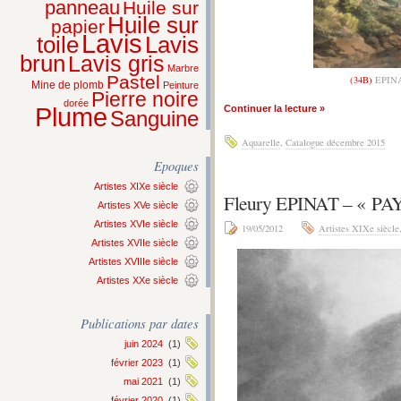
panneau
Huile sur
Huile sur
papier
Lavis
Lavis
toile
brun
Lavis gris
Marbre
Pastel
(34B)
EPINA
Mine de plomb
Peinture
Pierre noire
dorée
Plume
Continuer la lecture »
Sanguine
Aquarelle
,
Catalogue décembre 2015
Epoques
Artistes XIXe siècle
Fleury EPINAT – « 
Artistes XVe siècle
Artistes XVIe siècle
19/05/2012
Artistes XIXe siècle
Artistes XVIIe siècle
Artistes XVIIIe siècle
Artistes XXe siècle
Publications par dates
juin 2024
(1)
février 2023
(1)
mai 2021
(1)
février 2020
(1)