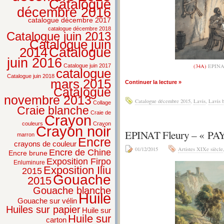
Catalogue
décembre 2016
catalogue décembre 2017
catalogue décembre 2018
Catalogue juin 2013
Catalogue juin
2014
Catalogue
juin 2016
Catalogue juin 2017
(34A)
EPINA
catalogue
Catalogue juin 2018
mars 2015
Continuer la lecture »
Catalogue
novembre 2013
Catalogue décembre 2015
,
Lavis
,
Lavis 
Collage
Craie blanche
Craie de
Crayon
couleurs
Crayon
Crayon noir
EPINAT Fleury – « P
marron
Encre
crayons de couleur
01/12/2015
Artistes XIXe siècle
Encre de Chine
Encre brune
Exposition Firpo
Enluminure
Exposition Iliu
2015
Gouache
2015
Gouache blanche
Huile
Gouache sur vélin
Huiles sur papier
Huile sur
Huile sur
carton