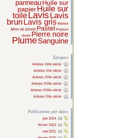
panneau
Huile sur
Huile sur
papier
Lavis
Lavis
toile
brun
Lavis gris
Marbre
Pastel
Mine de plomb
Peinture
Pierre noire
dorée
Plume
Sanguine
Epoques
Artistes XIXe siècle
Artistes XVe siècle
Artistes XVIe siècle
Artistes XVIIe siècle
Artistes XVIIIe siècle
Artistes XXe siècle
Publications par dates
juin 2024
(1)
février 2023
(1)
mai 2021
(1)
février 2020
(1)