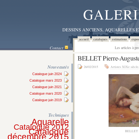
GALERI
DESSINS ANCIENS, AQUARELLES 
accueil
catalogues
estimations
expos
Contact
Les articles à p
BELLET Pierre-Augus
Nouveautés
26/02/2015
Artistes XIXe siècle
Catalogue juin 2024
Catalogue mars 2023
Catalogue juin 2021
Catalogue mars 2020
Catalogue juin 2019
Techniques
Aquarelle
Catalogue 2012
Catalogue
BELLET 
décembre 2015