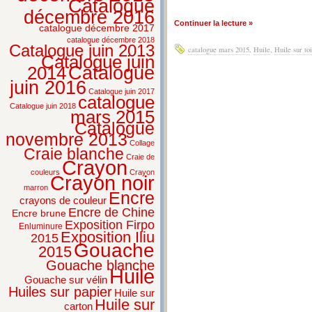
Catalogue
décembre 2016
Continuer la lecture »
catalogue décembre 2017
catalogue décembre 2018
Catalogue juin 2013
catalogue mars 2015
,
Huile
,
Huile sur toi
Catalogue juin
2014
Catalogue
juin 2016
Catalogue juin 2017
catalogue
Catalogue juin 2018
mars 2015
Catalogue
novembre 2013
Collage
Craie blanche
Craie de
Crayon
couleurs
Crayon
Crayon noir
marron
Encre
crayons de couleur
Encre de Chine
Encre brune
Exposition Firpo
Enluminure
Exposition Iliu
2015
Gouache
2015
Gouache blanche
Huile
Gouache sur vélin
Huiles sur papier
Huile sur
Huile sur
carton