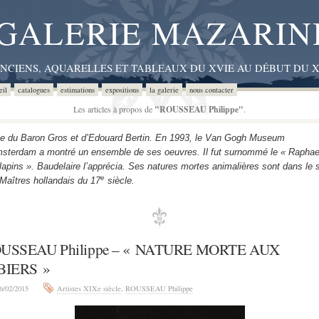
GALERIE MAZARIN
ANCIENS, AQUARELLES ET TABLEAUX DU XVIE AU DÉBUT DU X
eil
catalogues
estimations
expositions
la galerie
nous contacter
Les articles à propos de
"ROUSSEAU Philippe"
.
e du Baron Gros et d’Edouard Bertin. En 1993, le Van Gogh Museum
sterdam a montré un ensemble de ses oeuvres. Il fut surnommé le « Raphae
lapins ». Baudelaire l’apprécia. Ses natures mortes animalières sont dans le s
e
Maîtres hollandais du 17
siècle.
USSEAU Philippe – « NATURE MORTE AUX
BIERS »
6/02/2015
Artistes XIXe siècle
,
ROUSSEAU Philippe