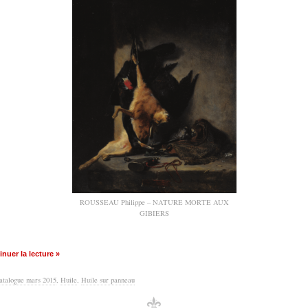
ROUSSEAU Philippe – NATURE MORTE AUX
GIBIERS
nuer la lecture »
atalogue mars 2015
,
Huile
,
Huile sur panneau