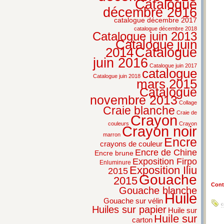
Catalogue
décembre 2016
catalogue décembre 2017
catalogue décembre 2018
Catalogue juin 2013
Catalogue juin
2014
Catalogue
juin 2016
Catalogue juin 2017
catalogue
Catalogue juin 2018
mars 2015
Catalogue
novembre 2013
Collage
Craie blanche
Craie de
Crayon
couleurs
Crayon
Crayon noir
marron
Encre
crayons de couleur
Encre de Chine
Encre brune
Exposition Firpo
Enluminure
Exposition Iliu
2015
Gouache
2015
Conti
Gouache blanche
Huile
Gouache sur vélin
c
Huiles sur papier
Huile sur
Huile sur
carton