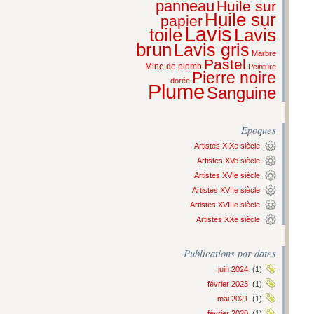
panneau
Huile sur
Huile sur
papier
Lavis
Lavis
toile
brun
Lavis gris
Marbre
Pastel
Mine de plomb
Peinture
Pierre noire
dorée
Plume
Sanguine
Epoques
Artistes XIXe siècle
Artistes XVe siècle
Artistes XVIe siècle
Artistes XVIIe siècle
Artistes XVIIIe siècle
Artistes XXe siècle
Publications par dates
juin 2024
(1)
février 2023
(1)
mai 2021
(1)
février 2020
(1)