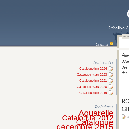
DESSINS 
accu
Contact
Élèv
Nouveautés
d’Am
des 
Catalogue juin 2024
des 
Catalogue mars 2023
Catalogue juin 2021
Catalogue mars 2020
Catalogue juin 2019
RO
Techniques
GI
Aquarelle
Catalogue 2012
2
Catalogue
décembre 2015