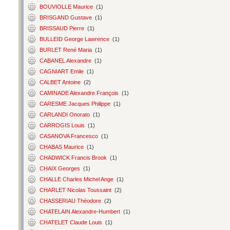
BOUVIOLLE Maurice
(1)
BRISGAND Gustave
(1)
BRISSAUD Pierre
(1)
BULLEID George Lawrence
(1)
BURLET René Maria
(1)
CABANEL Alexandre
(1)
CAGNIART Emile
(1)
CALBET Antoine
(2)
CAMINADE Alexandre François
(1)
CARESME Jacques Philippe
(1)
CARLANDI Onorato
(1)
CARROGIS Louis
(1)
CASANOVA Francesco
(1)
CHABAS Maurice
(1)
CHADWICK Francis Brook
(1)
CHAIX Georges
(1)
CHALLE Charles Michel Ange
(1)
CHARLET Nicolas Toussaint
(2)
CHASSERIAU Théodore
(2)
CHATELAIN Alexandre-Humbert
(1)
CHATELET Claude Louis
(1)