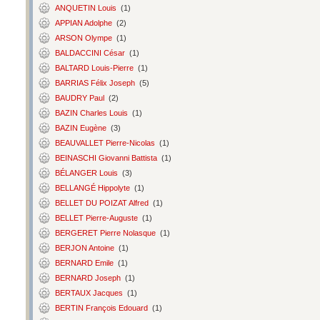
ANQUETIN Louis
(1)
APPIAN Adolphe
(2)
ARSON Olympe
(1)
BALDACCINI César
(1)
BALTARD Louis-Pierre
(1)
BARRIAS Félix Joseph
(5)
BAUDRY Paul
(2)
BAZIN Charles Louis
(1)
BAZIN Eugène
(3)
BEAUVALLET Pierre-Nicolas
(1)
BEINASCHI Giovanni Battista
(1)
BÉLANGER Louis
(3)
BELLANGÉ Hippolyte
(1)
BELLET DU POIZAT Alfred
(1)
BELLET Pierre-Auguste
(1)
BERGERET Pierre Nolasque
(1)
BERJON Antoine
(1)
BERNARD Emile
(1)
BERNARD Joseph
(1)
BERTAUX Jacques
(1)
BERTIN François Edouard
(1)