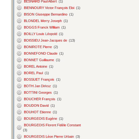
BESNARD Paul Albert
(1)
BIENNOURY Victor François Eloi
(1)
BISON Giuseppe Bernardino
(1)
BLONDEL Merry Joseph
(1)
BOGGS Franck William
(1)
BOILLY Louis Léopold
(1)
BOISSIEU Jean-Jacques de
(13)
BONIROTE Pierre
(2)
BONNEFOND Claude
(1)
BONNET Guillaume
(1)
BOREL Antoine
(1)
BOREL Paul
(1)
BOSSUET François
(1)
BOTH Jan Dirksz
(1)
BOTTINI Georges
(1)
BOUCHER François
(1)
BOUDON David
(1)
BOUHOT Etienne
(1)
BOURGEOIS Eugène
(1)
BOURGEOIS Florent Fidèle Constant
(3)
BOURGEOIS Léon Pierre Urbain
(3)