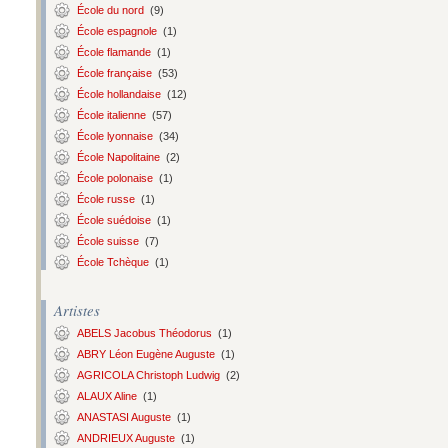
École du nord
(9)
École espagnole
(1)
École flamande
(1)
École française
(53)
École hollandaise
(12)
École italienne
(57)
École lyonnaise
(34)
École Napolitaine
(2)
École polonaise
(1)
École russe
(1)
École suédoise
(1)
École suisse
(7)
École Tchèque
(1)
Artistes
ABELS Jacobus Théodorus
(1)
ABRY Léon Eugène Auguste
(1)
AGRICOLA Christoph Ludwig
(2)
ALAUX Aline
(1)
ANASTASI Auguste
(1)
ANDRIEUX Auguste
(1)