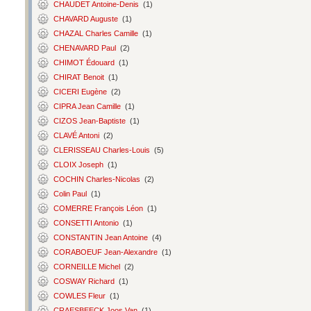
CHAUDET Antoine-Denis
(1)
CHAVARD Auguste
(1)
CHAZAL Charles Camille
(1)
CHENAVARD Paul
(2)
CHIMOT Édouard
(1)
CHIRAT Benoit
(1)
CICERI Eugène
(2)
CIPRA Jean Camille
(1)
CIZOS Jean-Baptiste
(1)
CLAVÉ Antoni
(2)
CLERISSEAU Charles-Louis
(5)
CLOIX Joseph
(1)
COCHIN Charles-Nicolas
(2)
Colin Paul
(1)
COMERRE François Léon
(1)
CONSETTI Antonio
(1)
CONSTANTIN Jean Antoine
(4)
CORABOEUF Jean-Alexandre
(1)
CORNEILLE Michel
(2)
COSWAY Richard
(1)
COWLES Fleur
(1)
CRAESBEECK Joos Van
(1)