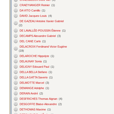
CRAEYVANGER Reinier
(1)
DA VITO Camillo
(1)
DAVID Jacques-Louis
(4)
DE GAZEAU Antoine Xavier Gabriel
(2)
DE LAVALLÉE-POUSSIN Étienne
(1)
DECAMPS Alexandre Gabriel
(3)
DEL CANE Carlo
(1)
DELACROIX Ferdinand Victor Eugène
(19)
DELAROCHE Hippolyte
(1)
DELAUNAY Sonia
(1)
DELIGNY Edouard Paul
(1)
DELLA BELLA Stefano
(1)
DELLA GATTA Saverio
(1)
DELMOTTE Marcel
(3)
DEMANGE Adolphe
(1)
DERAIN André
(2)
DESFRICHES Thomas Aignan
(4)
DESGOFFE Blaise-Alexandre
(2)
DETHOMAS Maxime
(1)