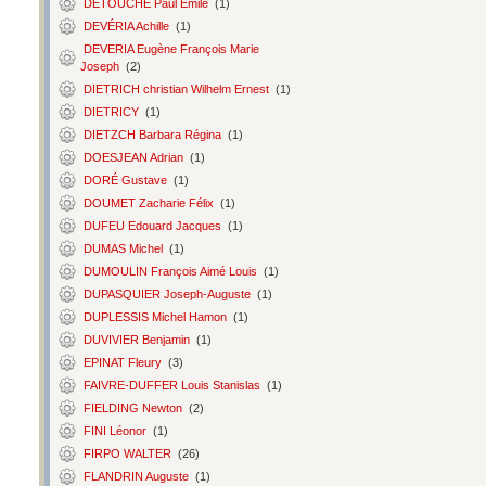
DETOUCHE Paul Émile
(1)
DEVÉRIA Achille
(1)
DEVERIA Eugène François Marie
Joseph
(2)
DIETRICH christian Wilhelm Ernest
(1)
DIETRICY
(1)
DIETZCH Barbara Régina
(1)
DOESJEAN Adrian
(1)
DORÉ Gustave
(1)
DOUMET Zacharie Félix
(1)
DUFEU Edouard Jacques
(1)
DUMAS Michel
(1)
DUMOULIN François Aimé Louis
(1)
DUPASQUIER Joseph-Auguste
(1)
DUPLESSIS Michel Hamon
(1)
DUVIVIER Benjamin
(1)
EPINAT Fleury
(3)
FAIVRE-DUFFER Louis Stanislas
(1)
FIELDING Newton
(2)
FINI Léonor
(1)
FIRPO WALTER
(26)
FLANDRIN Auguste
(1)