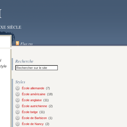
I
XE SIÈCLE
Flux rss
Recherche
l
tyle
Styles
École allemande
(7)
École américaine
(18)
École anglaise
(11)
École autrichienne
(2)
École belge
(11)
École de Barbizon
(1)
École de Nancy
(2)