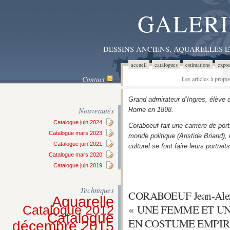
GALERI
DESSINS ANCIENS, AQUARELLES 
accueil
catalogues
estimations
expos
Contact
Les articles à prop
Grand admirateur d’Ingres, élève d
Nouveautés
Rome en 1898.
Catalogue juin 2024
Coraboeuf fait une carrière de po
Catalogue mars 2023
monde politique (Aristide Briand)
Catalogue juin 2021
culturel se font faire leurs portrai
Catalogue mars 2020
Catalogue juin 2019
Techniques
CORABOEUF Jean-Ale
Aquarelle
« UNE FEMME ET U
Catalogue 2012
Catalogue
EN COSTUME EMPIR
décembre 2015