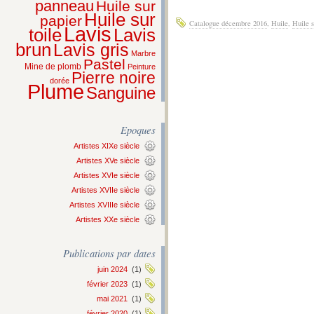
panneau
Huile sur
Huile sur
papier
Catalogue décembre 2016
,
Huile
,
Huile s
Lavis
Lavis
toile
brun
Lavis gris
Marbre
Pastel
Mine de plomb
Peinture
Pierre noire
dorée
Plume
Sanguine
Epoques
Artistes XIXe siècle
Artistes XVe siècle
Artistes XVIe siècle
Artistes XVIIe siècle
Artistes XVIIIe siècle
Artistes XXe siècle
Publications par dates
juin 2024
(1)
février 2023
(1)
mai 2021
(1)
février 2020
(1)