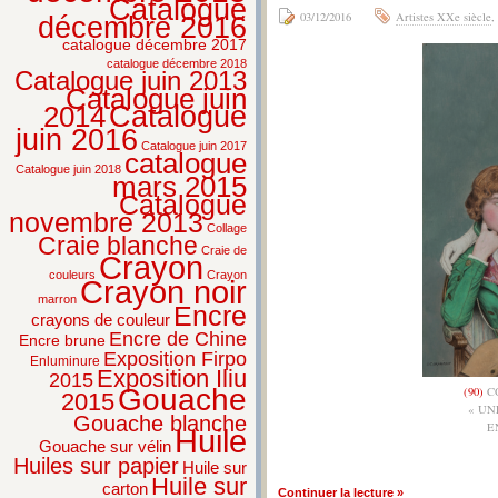
Catalogue
03/12/2016
Artistes XXe siècle
,
décembre 2016
catalogue décembre 2017
catalogue décembre 2018
Catalogue juin 2013
Catalogue juin
2014
Catalogue
juin 2016
Catalogue juin 2017
catalogue
Catalogue juin 2018
mars 2015
Catalogue
novembre 2013
Collage
Craie blanche
Craie de
Crayon
couleurs
Crayon
Crayon noir
marron
Encre
crayons de couleur
Encre de Chine
Encre brune
Exposition Firpo
Enluminure
Exposition Iliu
2015
Gouache
(90)
CO
2015
« U
Gouache blanche
E
Huile
Gouache sur vélin
Huiles sur papier
Huile sur
Huile sur
carton
Continuer la lecture »