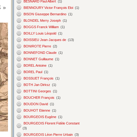
BESNARD Paul Albert
(1)
 »
BIENNOURY Victor François Eloi
(1)
BISON Giuseppe Bernardino
(1)
BLONDEL Merry Joseph
(1)
BOGGS Franck William
(1)
BOILLY Louis Léopold
(1)
BOISSIEU Jean-Jacques de
(13)
BONIROTE Pierre
(2)
BONNEFOND Claude
(1)
BONNET Guillaume
(1)
BOREL Antoine
(1)
BOREL Paul
(1)
BOSSUET François
(1)
BOTH Jan Dirksz
(1)
BOTTINI Georges
(1)
BOUCHER François
(1)
BOUDON David
(1)
BOUHOT Etienne
(1)
BOURGEOIS Eugène
(1)
BOURGEOIS Florent Fidèle Constant
(3)
BOURGEOIS Léon Pierre Urbain
(3)