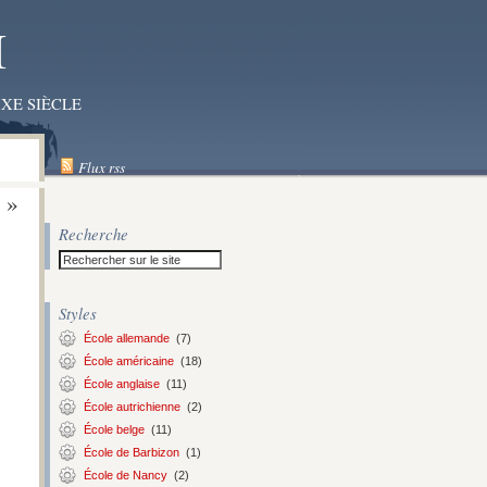
I
XE SIÈCLE
Flux rss
 »
Recherche
Styles
École allemande
(7)
École américaine
(18)
École anglaise
(11)
École autrichienne
(2)
École belge
(11)
École de Barbizon
(1)
École de Nancy
(2)