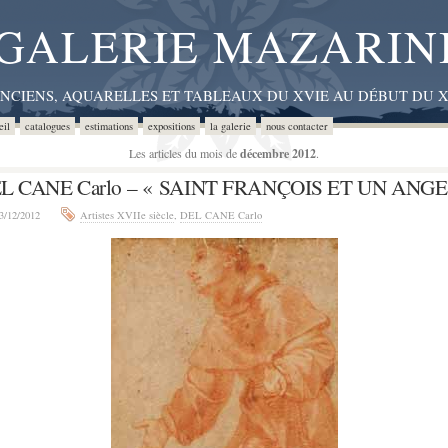
GALERIE MAZARIN
ANCIENS, AQUARELLES ET TABLEAUX DU XVIE AU DÉBUT DU X
eil
catalogues
estimations
expositions
la galerie
nous contacter
Les articles du mois de
décembre 2012
.
L CANE Carlo – « SAINT FRANÇOIS ET UN ANGE
3/12/2012
Artistes XVIIe siècle
,
DEL CANE Carlo