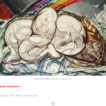
MÉTAPHORE POUR UN GALET
nuer la lecture »
atalogue 2012
,
Huile
,
Huile sur toile