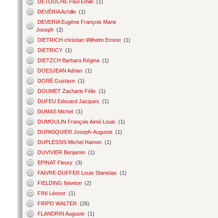
DETOUCHE Paul Émile
(1)
DEVÉRIA Achille
(1)
DEVERIA Eugène François Marie
Joseph
(2)
DIETRICH christian Wilhelm Ernest
(1)
DIETRICY
(1)
DIETZCH Barbara Régina
(1)
DOESJEAN Adrian
(1)
DORÉ Gustave
(1)
DOUMET Zacharie Félix
(1)
DUFEU Edouard Jacques
(1)
DUMAS Michel
(1)
DUMOULIN François Aimé Louis
(1)
DUPASQUIER Joseph-Auguste
(1)
DUPLESSIS Michel Hamon
(1)
DUVIVIER Benjamin
(1)
EPINAT Fleury
(3)
FAIVRE-DUFFER Louis Stanislas
(1)
FIELDING Newton
(2)
FINI Léonor
(1)
FIRPO WALTER
(26)
FLANDRIN Auguste
(1)