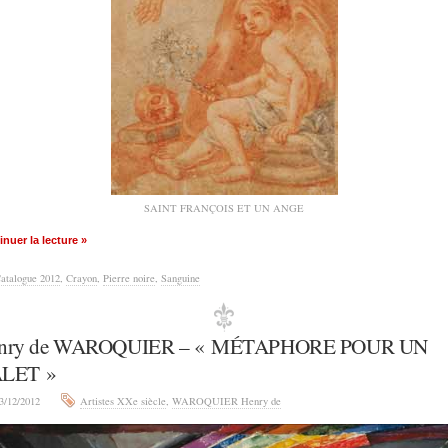
SAINT FRANÇOIS ET UN ANGE
nuer la lecture »
atalogue 2012
,
Crayon
,
Pierre noire
,
Sanguine
nry de WAROQUIER – « MÉTAPHORE POUR UN
LET »
3/12/2012
Artistes XXe siècle
,
WAROQUIER Henry de