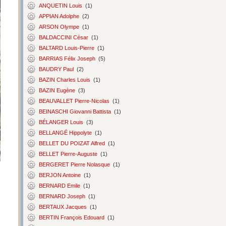
ANQUETIN Louis
(1)
APPIAN Adolphe
(2)
ARSON Olympe
(1)
BALDACCINI César
(1)
BALTARD Louis-Pierre
(1)
BARRIAS Félix Joseph
(5)
BAUDRY Paul
(2)
BAZIN Charles Louis
(1)
BAZIN Eugène
(3)
BEAUVALLET Pierre-Nicolas
(1)
BEINASCHI Giovanni Battista
(1)
BÉLANGER Louis
(3)
BELLANGÉ Hippolyte
(1)
BELLET DU POIZAT Alfred
(1)
BELLET Pierre-Auguste
(1)
BERGERET Pierre Nolasque
(1)
BERJON Antoine
(1)
BERNARD Emile
(1)
BERNARD Joseph
(1)
BERTAUX Jacques
(1)
BERTIN François Edouard
(1)