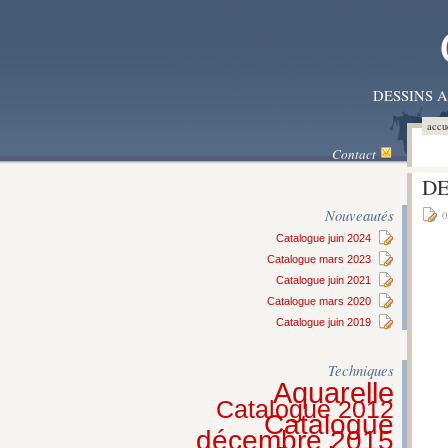
DESSINS 
accu
Contact
DE
Nouveautés
0
Catalogue juin 2024
Catalogue mars 2023
Catalogue juin 2021
Catalogue mars 2020
Catalogue juin 2019
Techniques
Aquarelle
Catalogue 2012
Catalogue
décembre 2015