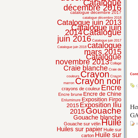
Catalogue
décembre 2016
catalogue décembre 2017
catalogue décembre 2018
Catalogue juin 2013
Catalogue juin
2014
Catalogue
juin 2016
Catalogue juin 2017
catalogue
Catalogue juin 2018
mars 2015
Catalogue
novembre 2013
Collage
Craie blanche
Craie de
Crayon
Conti
couleurs
Crayon
Crayon noir
marron
Encre
C
crayons de couleur
Encre de Chine
Encre brune
Exposition Firpo
Enluminure
Exposition Iliu
He
2015
Gouache
2015
GA
Gouache blanche
Huile
Gouache sur vélin
0
Huiles sur papier
Huile sur
Huile sur
carton