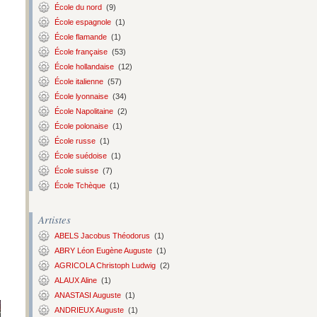
École du nord
(9)
École espagnole
(1)
École flamande
(1)
École française
(53)
École hollandaise
(12)
École italienne
(57)
École lyonnaise
(34)
École Napolitaine
(2)
École polonaise
(1)
École russe
(1)
École suédoise
(1)
École suisse
(7)
École Tchèque
(1)
Artistes
ABELS Jacobus Théodorus
(1)
ABRY Léon Eugène Auguste
(1)
AGRICOLA Christoph Ludwig
(2)
ALAUX Aline
(1)
ANASTASI Auguste
(1)
ANDRIEUX Auguste
(1)