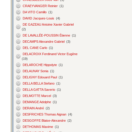
CRAEYVANGER Reinier
(1)
DA VITO Camillo
(1)
DAVID Jacques-Louis
(4)
DE GAZEAU Antoine Xavier Gabriel
(2)
DE LAVALLÉE-POUSSIN Étienne
(1)
DECAMPS Alexandre Gabriel
(3)
DEL CANE Carlo
(1)
DELACROIX Ferdinand Victor Eugène
(19)
DELAROCHE Hippolyte
(1)
DELAUNAY Sonia
(1)
DELIGNY Edouard Paul
(1)
DELLA BELLA Stefano
(1)
DELLA GATTA Saverio
(1)
DELMOTTE Marcel
(3)
DEMANGE Adolphe
(1)
DERAIN André
(2)
DESFRICHES Thomas Aignan
(4)
DESGOFFE Blaise-Alexandre
(2)
DETHOMAS Maxime
(1)