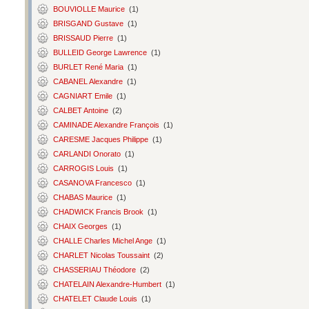
BOUVIOLLE Maurice
(1)
BRISGAND Gustave
(1)
BRISSAUD Pierre
(1)
BULLEID George Lawrence
(1)
BURLET René Maria
(1)
CABANEL Alexandre
(1)
CAGNIART Emile
(1)
CALBET Antoine
(2)
CAMINADE Alexandre François
(1)
CARESME Jacques Philippe
(1)
CARLANDI Onorato
(1)
CARROGIS Louis
(1)
CASANOVA Francesco
(1)
CHABAS Maurice
(1)
CHADWICK Francis Brook
(1)
CHAIX Georges
(1)
CHALLE Charles Michel Ange
(1)
CHARLET Nicolas Toussaint
(2)
CHASSERIAU Théodore
(2)
CHATELAIN Alexandre-Humbert
(1)
CHATELET Claude Louis
(1)