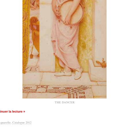
THE DANCER
nuer la lecture »
quarelle
,
Catalogue 2012