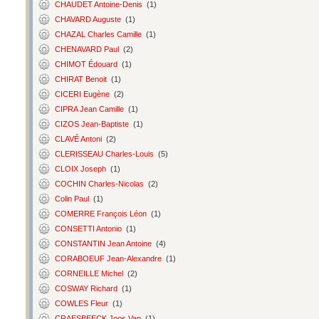
CHAUDET Antoine-Denis
(1)
CHAVARD Auguste
(1)
CHAZAL Charles Camille
(1)
CHENAVARD Paul
(2)
CHIMOT Édouard
(1)
CHIRAT Benoit
(1)
CICERI Eugène
(2)
CIPRA Jean Camille
(1)
CIZOS Jean-Baptiste
(1)
CLAVÉ Antoni
(2)
CLERISSEAU Charles-Louis
(5)
CLOIX Joseph
(1)
COCHIN Charles-Nicolas
(2)
Colin Paul
(1)
COMERRE François Léon
(1)
CONSETTI Antonio
(1)
CONSTANTIN Jean Antoine
(4)
CORABOEUF Jean-Alexandre
(1)
CORNEILLE Michel
(2)
COSWAY Richard
(1)
COWLES Fleur
(1)
CRAESBEECK Joos Van
(1)