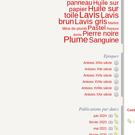
panneau
Huile sur
Huile sur
papier
Lavis
Lavis
toile
brun
Lavis gris
Marbre
Pastel
Mine de plomb
Peinture
Pierre noire
dorée
Plume
Sanguine
Epoques
Artistes XIXe siècle
Artistes XVe siècle
Artistes XVIe siècle
Artistes XVIIe siècle
Artistes XVIIIe siècle
Artistes XXe siècle
Publications par dates
Conti
juin 2024
(1)
C
février 2023
(1)
mai 2021
(1)
février 2020
(1)