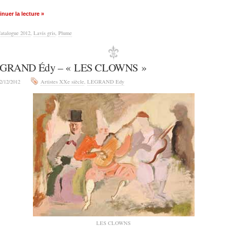
nuer la lecture »
atalogue 2012
,
Lavis gris
,
Plume
GRAND Édy – « LES CLOWNS »
2/12/2012
Artistes XXe siècle
,
LEGRAND Edy
LES CLOWNS