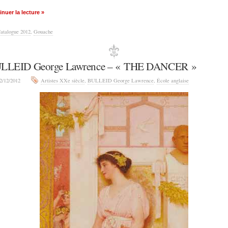
nuer la lecture »
atalogue 2012
,
Gouache
LLEID George Lawrence – « THE DANCER »
2/12/2012
Artistes XXe siècle
,
BULLEID George Lawrence
,
École anglaise