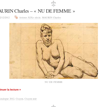
URIN Charles – « NU DE FEMME »
2/12/2012
Artistes XIXe siècle
,
MAURIN Charles
NU DE FEMME
nuer la lecture »
atalogue 2012
,
Crayon
,
Crayon noir