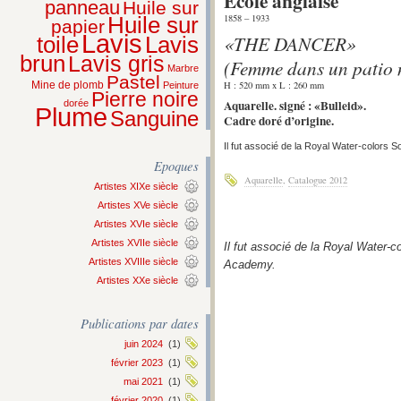
École anglaise
panneau
Huile sur
1858 – 1933
Huile sur
papier
Lavis
«THE DANCER»
Lavis
toile
brun
Lavis gris
(Femme dans un patio
Marbre
Pastel
H : 520 mm x L : 260 mm
Mine de plomb
Peinture
Pierre noire
Aquarelle. signé : «Bulleid».
dorée
Plume
Sanguine
Cadre doré d’origine.
Il fut associé de la Royal Water-colors So
Epoques
Aquarelle
,
Catalogue 2012
Artistes XIXe siècle
Artistes XVe siècle
Artistes XVIe siècle
Artistes XVIIe siècle
Il fut associé de la Royal Water-co
Artistes XVIIIe siècle
Academy.
Artistes XXe siècle
Publications par dates
juin 2024
(1)
février 2023
(1)
mai 2021
(1)
février 2020
(1)