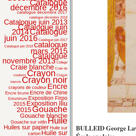
Catalogue
décembre 2016
catalogue décembre 2017
catalogue décembre 2018
Catalogue juin 2013
Catalogue juin
2014
Catalogue
juin 2016
Catalogue juin 2017
catalogue
Catalogue juin 2018
mars 2015
Catalogue
novembre 2013
Collage
Craie blanche
Craie de
Crayon
couleurs
Crayon
Crayon noir
marron
Encre
crayons de couleur
Encre de Chine
Encre brune
Exposition Firpo
Enluminure
Exposition Iliu
2015
Gouache
2015
Gouache blanche
Huile
Gouache sur vélin
BULLEID George Law
Huiles sur papier
Huile sur
Huile sur
carton