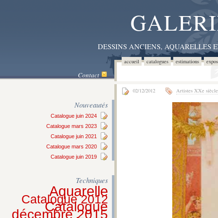
GALERI
DESSINS ANCIENS, AQUARELLES 
accueil
catalogues
estimations
expos
Contact
02/12/2012
Artistes XXe siècle
Nouveautés
Catalogue juin 2024
Catalogue mars 2023
Catalogue juin 2021
Catalogue mars 2020
Catalogue juin 2019
Techniques
Aquarelle
Catalogue 2012
Catalogue
décembre 2015