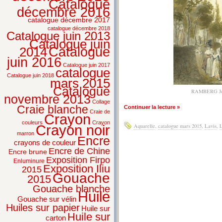
Catalogue
décembre 2016
catalogue décembre 2017
catalogue décembre 2018
Catalogue juin 2013
Catalogue juin
2014
Catalogue
juin 2016
Catalogue juin 2017
catalogue
Catalogue juin 2018
mars 2015
Catalogue
RAMBERG Jo
novembre 2013
Collage
Craie blanche
Continuer la lecture »
Craie de
Crayon
couleurs
Crayon
Crayon noir
Aquarelle
,
catalogue mars 2015
,
Lavis
,
L
marron
Encre
crayons de couleur
Encre de Chine
Encre brune
Exposition Firpo
Enluminure
Exposition Iliu
2015
Gouache
2015
Gouache blanche
Huile
Gouache sur vélin
Huiles sur papier
Huile sur
Huile sur
carton