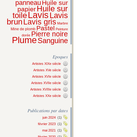
panneau
Huile sur
Huile sur
papier
Lavis
Lavis
toile
brun
Lavis gris
Marbre
Pastel
Mine de plomb
Peinture
Pierre noire
dorée
Plume
Sanguine
Epoques
Artistes XIXe siècle
Artistes XVe siècle
Artistes XVIe siècle
Artistes XVIIe siècle
Artistes XVIIIe siècle
Artistes XXe siècle
Publications par dates
juin 2024
(1)
février 2023
(1)
mai 2021
(1)
février 2020
(1)