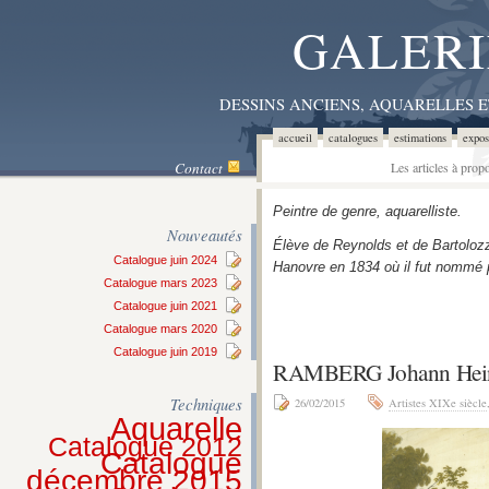
GALERI
DESSINS ANCIENS, AQUARELLES 
accueil
catalogues
estimations
expos
Contact
Les articles à pro
Peintre de genre, aquarelliste.
Nouveautés
Élève de Reynolds et de Bartolozzi,
Catalogue juin 2024
Hanovre en 1834 où il fut nommé p
Catalogue mars 2023
Catalogue juin 2021
Catalogue mars 2020
Catalogue juin 2019
RAMBERG Johann Hei
Techniques
26/02/2015
Artistes XIXe siècle
Aquarelle
Catalogue 2012
Catalogue
décembre 2015