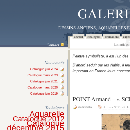
GALERI
DESSINS ANCIENS, AQUARELLES 
accueil
catalogues
estimations
expos
Contact
Les article
Peintre symboliste, il est l’un de
Nouveautés
D’abord séduit par les Nabis, il leu
Catalogue juin 2024
important en France leurs concep
Catalogue mars 2023
Catalogue juin 2021
Catalogue mars 2020
Catalogue juin 2019
POINT Armand – « S
Techniques
04/06/2016
Artistes XIXe siècle
Aquarelle
Catalogue 2012
Catalogue
décembre 2015