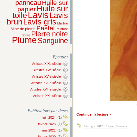
panneau
Huile sur
Huile sur
papier
Lavis
Lavis
toile
brun
Lavis gris
Marbre
Pastel
Mine de plomb
Peinture
Pierre noire
dorée
Plume
Sanguine
Epoques
Artistes XIXe siècle
Artistes XVe siècle
Artistes XVIe siècle
Artistes XVIIe siècle
Artistes XVIIIe siècle
Artistes XXe siècle
Publications par dates
Continuer la lecture »
juin 2024
(1)
février 2023
(1)
Catalogue 2012
,
Crayon
,
Sanguine
mai 2021
(1)
février 2020
(1)