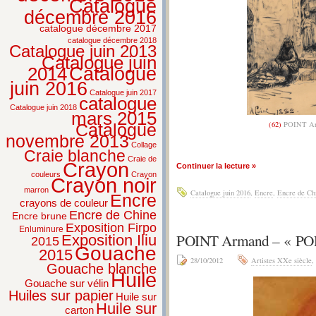
Catalogue
décembre 2016
catalogue décembre 2017
catalogue décembre 2018
Catalogue juin 2013
Catalogue juin
2014
Catalogue
juin 2016
Catalogue juin 2017
catalogue
Catalogue juin 2018
mars 2015
(62)
POINT Ar
Catalogue
novembre 2013
Collage
Craie blanche
Craie de
Crayon
Continuer la lecture »
couleurs
Crayon
Crayon noir
marron
Catalogue juin 2016
,
Encre
,
Encre de Ch
Encre
crayons de couleur
Encre de Chine
Encre brune
Exposition Firpo
Enluminure
POINT Armand – « P
Exposition Iliu
2015
Gouache
2015
28/10/2012
Artistes XXe siècle
,
Gouache blanche
Huile
Gouache sur vélin
Huiles sur papier
Huile sur
Huile sur
carton