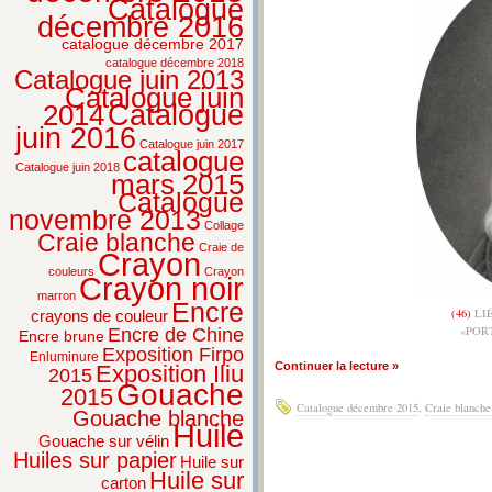
Catalogue
décembre 2016
catalogue décembre 2017
catalogue décembre 2018
Catalogue juin 2013
Catalogue juin
2014
Catalogue
juin 2016
Catalogue juin 2017
catalogue
Catalogue juin 2018
mars 2015
Catalogue
novembre 2013
Collage
Craie blanche
Craie de
Crayon
couleurs
Crayon
Crayon noir
marron
Encre
(46)
LIÉ
crayons de couleur
«POR
Encre de Chine
Encre brune
Exposition Firpo
Enluminure
Continuer la lecture »
Exposition Iliu
2015
Gouache
2015
Catalogue décembre 2015
,
Craie blanche
Gouache blanche
Huile
Gouache sur vélin
Huiles sur papier
Huile sur
Huile sur
carton