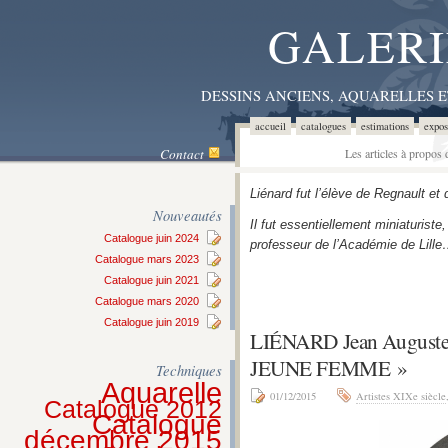
GALERI
DESSINS ANCIENS, AQUARELLES 
accueil
catalogues
estimations
expos
Contact
Les articles à propos
Liénard fut l’élève de Regnault et 
Nouveautés
Il fut essentiellement miniaturis
Catalogue juin 2024
professeur de l’Académie de Lill
Catalogue mars 2023
Catalogue juin 2021
Catalogue mars 2020
Catalogue juin 2019
LIÉNARD Jean August
JEUNE FEMME »
Techniques
Aquarelle
01/12/2015
Artistes XIXe siècle
Catalogue 2012
Catalogue
décembre 2015