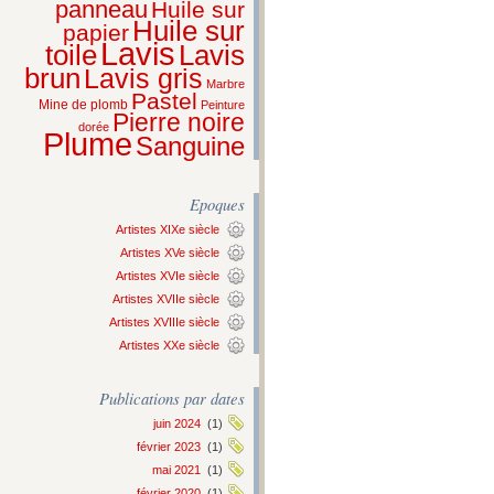
panneau
Huile sur
Huile sur
papier
Lavis
Lavis
toile
brun
Lavis gris
Marbre
Pastel
Mine de plomb
Peinture
Pierre noire
dorée
Plume
Sanguine
Epoques
Artistes XIXe siècle
Artistes XVe siècle
Artistes XVIe siècle
Artistes XVIIe siècle
Artistes XVIIIe siècle
Artistes XXe siècle
Publications par dates
juin 2024
(1)
février 2023
(1)
mai 2021
(1)
février 2020
(1)