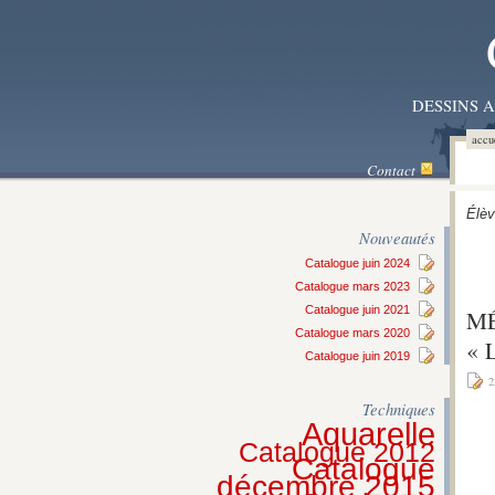
DESSINS 
accu
Contact
Élèv
Nouveautés
Catalogue juin 2024
Catalogue mars 2023
Catalogue juin 2021
MÉ
Catalogue mars 2020
« 
Catalogue juin 2019
2
Techniques
Aquarelle
Catalogue 2012
Catalogue
décembre 2015