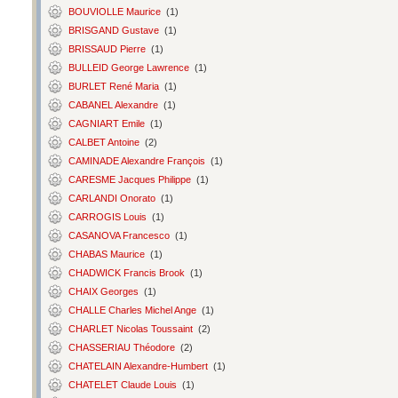
BOUVIOLLE Maurice
(1)
BRISGAND Gustave
(1)
BRISSAUD Pierre
(1)
BULLEID George Lawrence
(1)
BURLET René Maria
(1)
CABANEL Alexandre
(1)
CAGNIART Emile
(1)
CALBET Antoine
(2)
CAMINADE Alexandre François
(1)
CARESME Jacques Philippe
(1)
CARLANDI Onorato
(1)
CARROGIS Louis
(1)
CASANOVA Francesco
(1)
CHABAS Maurice
(1)
CHADWICK Francis Brook
(1)
CHAIX Georges
(1)
CHALLE Charles Michel Ange
(1)
CHARLET Nicolas Toussaint
(2)
CHASSERIAU Théodore
(2)
CHATELAIN Alexandre-Humbert
(1)
CHATELET Claude Louis
(1)