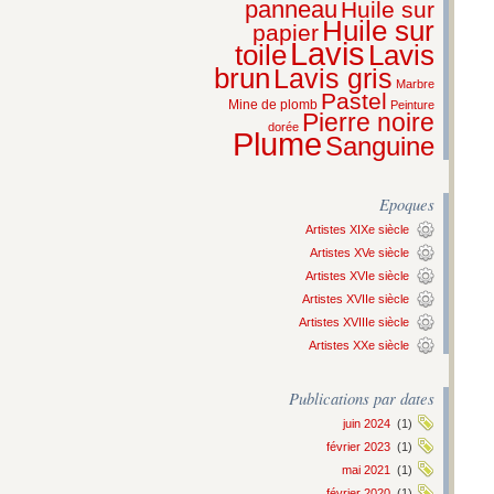
panneau
Huile sur
Huile sur
papier
Lavis
Lavis
toile
brun
Lavis gris
Marbre
Pastel
Mine de plomb
Peinture
Pierre noire
dorée
Plume
Sanguine
Epoques
Artistes XIXe siècle
Artistes XVe siècle
Artistes XVIe siècle
Artistes XVIIe siècle
Artistes XVIIIe siècle
Artistes XXe siècle
Publications par dates
juin 2024
(1)
février 2023
(1)
mai 2021
(1)
février 2020
(1)