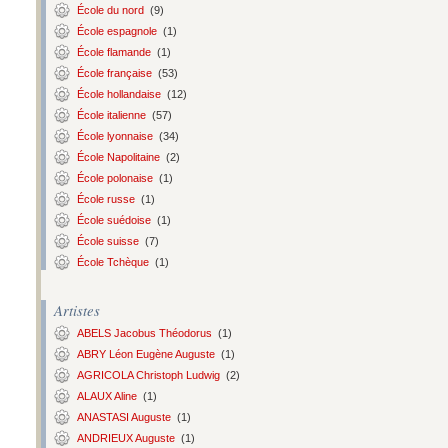
École du nord
(9)
École espagnole
(1)
École flamande
(1)
École française
(53)
École hollandaise
(12)
École italienne
(57)
École lyonnaise
(34)
École Napolitaine
(2)
École polonaise
(1)
École russe
(1)
École suédoise
(1)
École suisse
(7)
École Tchèque
(1)
Artistes
ABELS Jacobus Théodorus
(1)
ABRY Léon Eugène Auguste
(1)
AGRICOLA Christoph Ludwig
(2)
ALAUX Aline
(1)
ANASTASI Auguste
(1)
ANDRIEUX Auguste
(1)