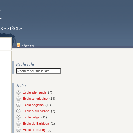
I
XE SIÈCLE
Flux rss
Recherche
Styles
École allemande
(7)
École américaine
(18)
École anglaise
(11)
École autrichienne
(2)
École belge
(11)
École de Barbizon
(1)
École de Nancy
(2)