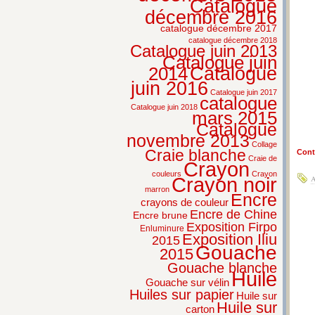
Catalogue
décembre 2016
catalogue décembre 2017
catalogue décembre 2018
Catalogue juin 2013
Catalogue juin
2014
Catalogue
juin 2016
Catalogue juin 2017
catalogue
Catalogue juin 2018
mars 2015
Catalogue
novembre 2013
Collage
Craie blanche
Conti
Craie de
Crayon
couleurs
Crayon
Crayon noir
A
marron
Encre
crayons de couleur
Encre de Chine
Encre brune
Exposition Firpo
Enluminure
Exposition Iliu
2015
Gouache
2015
Gouache blanche
Huile
Gouache sur vélin
Huiles sur papier
Huile sur
Huile sur
carton