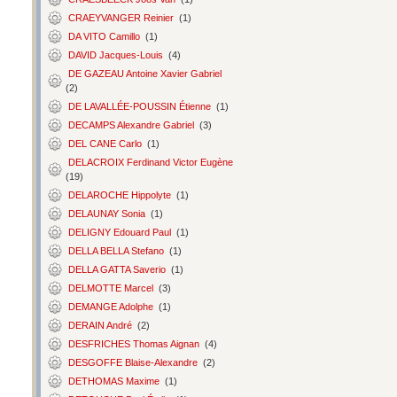
CRAEYVANGER Reinier
(1)
DA VITO Camillo
(1)
DAVID Jacques-Louis
(4)
DE GAZEAU Antoine Xavier Gabriel
(2)
DE LAVALLÉE-POUSSIN Étienne
(1)
DECAMPS Alexandre Gabriel
(3)
DEL CANE Carlo
(1)
DELACROIX Ferdinand Victor Eugène
(19)
DELAROCHE Hippolyte
(1)
DELAUNAY Sonia
(1)
DELIGNY Edouard Paul
(1)
DELLA BELLA Stefano
(1)
DELLA GATTA Saverio
(1)
DELMOTTE Marcel
(3)
DEMANGE Adolphe
(1)
DERAIN André
(2)
DESFRICHES Thomas Aignan
(4)
DESGOFFE Blaise-Alexandre
(2)
DETHOMAS Maxime
(1)