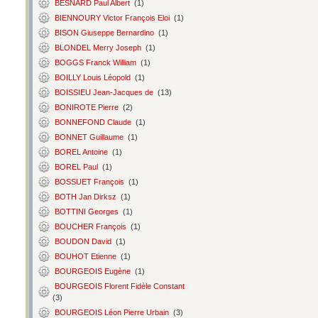
BESNARD Paul Albert
(1)
BIENNOURY Victor François Eloi
(1)
BISON Giuseppe Bernardino
(1)
BLONDEL Merry Joseph
(1)
BOGGS Franck William
(1)
BOILLY Louis Léopold
(1)
BOISSIEU Jean-Jacques de
(13)
BONIROTE Pierre
(2)
BONNEFOND Claude
(1)
BONNET Guillaume
(1)
BOREL Antoine
(1)
BOREL Paul
(1)
BOSSUET François
(1)
BOTH Jan Dirksz
(1)
BOTTINI Georges
(1)
BOUCHER François
(1)
BOUDON David
(1)
BOUHOT Etienne
(1)
BOURGEOIS Eugène
(1)
BOURGEOIS Florent Fidèle Constant
(3)
BOURGEOIS Léon Pierre Urbain
(3)