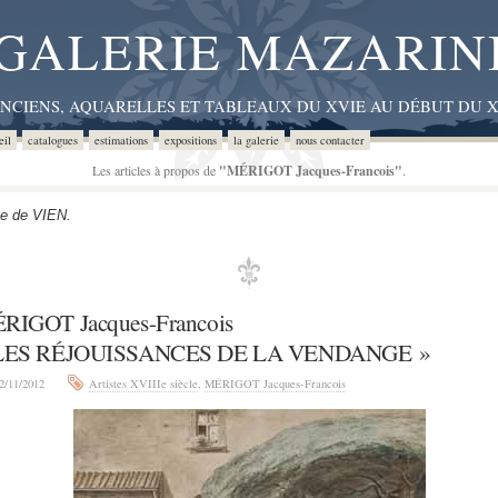
GALERIE MAZARIN
ANCIENS, AQUARELLES ET TABLEAUX DU XVIE AU DÉBUT DU X
eil
catalogues
estimations
expositions
la galerie
nous contacter
Les articles à propos de
"MÉRIGOT Jacques-Francois"
.
e de VIEN.
RIGOT Jacques-Francois
LES RÉJOUISSANCES DE LA VENDANGE »
2/11/2012
Artistes XVIIIe siècle
,
MÉRIGOT Jacques-Francois