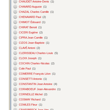
CHAUDET Antoine-Denis
(1)
CHAVARD Auguste
(1)
CHAZAL Charles Camille
(1)
CHENAVARD Paul
(2)
CHIMOT Édouard
(1)
CHIRAT Benoit
(1)
CICERI Eugène
(2)
CIPRA Jean Camille
(1)
CIZOS Jean-Baptiste
(1)
CLAVÉ Antoni
(2)
CLERISSEAU Charles-Louis
(5)
CLOIX Joseph
(1)
COCHIN Charles-Nicolas
(2)
Colin Paul
(1)
COMERRE François Léon
(1)
CONSETTI Antonio
(1)
CONSTANTIN Jean Antoine
(4)
CORABOEUF Jean-Alexandre
(1)
CORNEILLE Michel
(2)
COSWAY Richard
(1)
COWLES Fleur
(1)
CRAESBEECK Joos Van
(1)