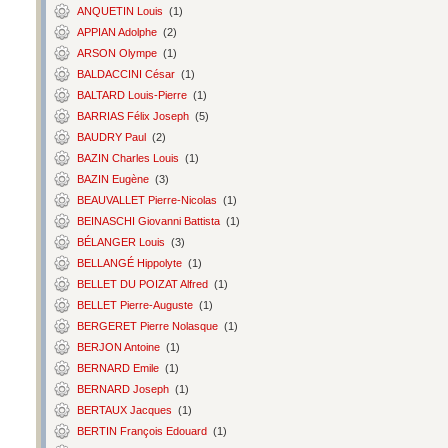
ANQUETIN Louis
(1)
APPIAN Adolphe
(2)
ARSON Olympe
(1)
BALDACCINI César
(1)
BALTARD Louis-Pierre
(1)
BARRIAS Félix Joseph
(5)
BAUDRY Paul
(2)
BAZIN Charles Louis
(1)
BAZIN Eugène
(3)
BEAUVALLET Pierre-Nicolas
(1)
BEINASCHI Giovanni Battista
(1)
BÉLANGER Louis
(3)
BELLANGÉ Hippolyte
(1)
BELLET DU POIZAT Alfred
(1)
BELLET Pierre-Auguste
(1)
BERGERET Pierre Nolasque
(1)
BERJON Antoine
(1)
BERNARD Emile
(1)
BERNARD Joseph
(1)
BERTAUX Jacques
(1)
BERTIN François Edouard
(1)