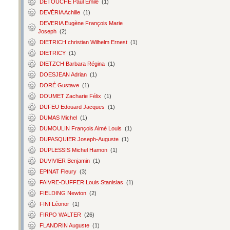
DETOUCHE Paul Émile
(1)
DEVÉRIA Achille
(1)
DEVERIA Eugène François Marie
Joseph
(2)
DIETRICH christian Wilhelm Ernest
(1)
DIETRICY
(1)
DIETZCH Barbara Régina
(1)
DOESJEAN Adrian
(1)
DORÉ Gustave
(1)
DOUMET Zacharie Félix
(1)
DUFEU Edouard Jacques
(1)
DUMAS Michel
(1)
DUMOULIN François Aimé Louis
(1)
DUPASQUIER Joseph-Auguste
(1)
DUPLESSIS Michel Hamon
(1)
DUVIVIER Benjamin
(1)
EPINAT Fleury
(3)
FAIVRE-DUFFER Louis Stanislas
(1)
FIELDING Newton
(2)
FINI Léonor
(1)
FIRPO WALTER
(26)
FLANDRIN Auguste
(1)