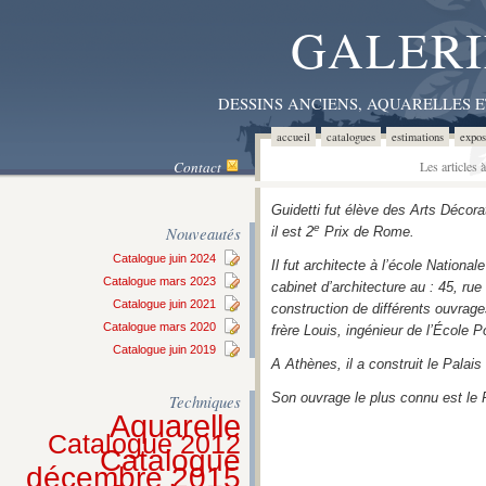
GALERI
DESSINS ANCIENS, AQUARELLES 
accueil
catalogues
estimations
expos
Contact
Les articles
Guidetti fut élève des Arts Décor
e
Nouveautés
il est 2
Prix de Rome.
Catalogue juin 2024
Il fut architecte à l’école Nationa
Catalogue mars 2023
cabinet d’architecture au : 45, ru
Catalogue juin 2021
construction de différents ouvrag
Catalogue mars 2020
frère Louis, ingénieur de l’École
Catalogue juin 2019
A Athènes, il a construit le Palais
Son ouvrage le plus connu est le P
Techniques
Aquarelle
Catalogue 2012
Catalogue
décembre 2015