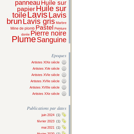
panneau
Huile sur
Huile sur
papier
Lavis
Lavis
toile
brun
Lavis gris
Marbre
Pastel
Mine de plomb
Peinture
Pierre noire
dorée
Plume
Sanguine
Epoques
Artistes XIXe siècle
Artistes XVe siècle
Artistes XVIe siècle
Artistes XVIIe siècle
Artistes XVIIIe siècle
Artistes XXe siècle
Publications par dates
juin 2024
(1)
février 2023
(1)
mai 2021
(1)
février 2020
(1)