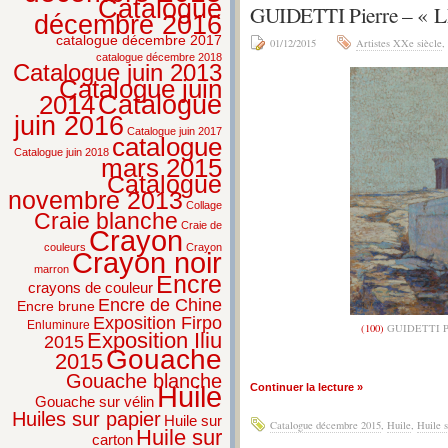
Catalogue
GUIDETTI Pierre – 
décembre 2016
catalogue décembre 2017
01/12/2015
Artistes XXe siècle
,
catalogue décembre 2018
Catalogue juin 2013
Catalogue juin
2014
Catalogue
juin 2016
Catalogue juin 2017
catalogue
Catalogue juin 2018
mars 2015
Catalogue
novembre 2013
Collage
Craie blanche
Craie de
Crayon
couleurs
Crayon
Crayon noir
marron
Encre
crayons de couleur
Encre de Chine
Encre brune
Exposition Firpo
Enluminure
(100)
GUIDETTI P
Exposition Iliu
2015
Gouache
2015
Gouache blanche
Huile
Continuer la lecture »
Gouache sur vélin
Huiles sur papier
Huile sur
Catalogue décembre 2015
,
Huile
,
Huile s
Huile sur
carton