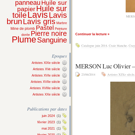
panneau
Huile sur
Huile sur
papier
Lavis
Lavis
toile
MERSO
brun
Lavis gris
Marbre
Pastel
Mine de plomb
Peinture
Pierre noire
Continuer la lecture »
dorée
Plume
Sanguine
Catalogue juin 2014
,
Craie blanche
,
Cray
Epoques
Artistes XIXe siècle
MERSON Luc Olivier 
Artistes XVe siècle
23/06/2014
Artistes XIXe siècle
Artistes XVIe siècle
Artistes XVIIe siècle
Artistes XVIIIe siècle
Artistes XXe siècle
Publications par dates
juin 2024
(1)
février 2023
(1)
mai 2021
(1)
février 2020
(1)