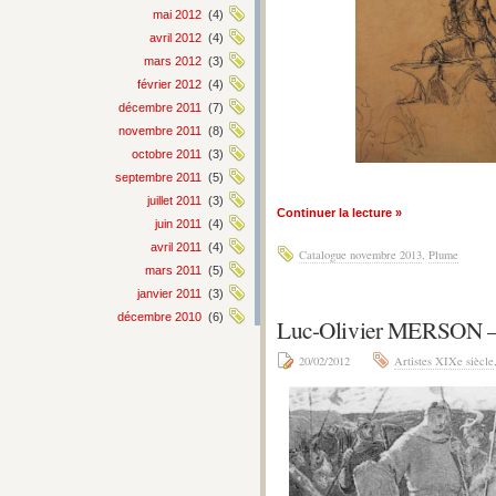
mai 2012
(4)
avril 2012
(4)
mars 2012
(3)
février 2012
(4)
décembre 2011
(7)
novembre 2011
(8)
octobre 2011
(3)
septembre 2011
(5)
juillet 2011
(3)
Continuer la lecture »
juin 2011
(4)
avril 2011
(4)
Catalogue novembre 2013
,
Plume
mars 2011
(5)
janvier 2011
(3)
décembre 2010
(6)
Luc-Olivier MERSON
20/02/2012
Artistes XIXe siècle