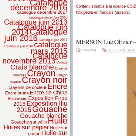
Catalogue
décembre 2016
Contenu soumis à la licence CC-
catalogue décembre 2017
Wikipédia en français
(
auteurs
)
catalogue décembre 2018
Catalogue juin 2013
Catalogue juin
2014
Catalogue
juin 2016
MERSON Luc Olivier –
Catalogue juin 2017
catalogue
Catalogue juin 2018
mars 2015
23/06/2014
Artistes XIXe siècle
Catalogue
novembre 2013
Collage
Craie blanche
Craie de
Crayon
couleurs
Crayon
Crayon noir
marron
Encre
crayons de couleur
Encre de Chine
Encre brune
Exposition Firpo
Enluminure
Exposition Iliu
2015
Gouache
2015
Gouache blanche
Huile
Gouache sur vélin
Huiles sur papier
Huile sur
Huile sur
carton