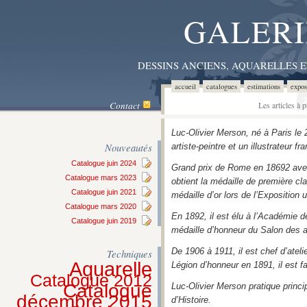
GALERI
DESSINS ANCIENS, AQUARELLES 
accueil
catalogues
estimations
expos
Contact
Les articles à
Luc-Olivier Merson, né à Paris le
Nouveautés
artiste-peintre et un illustrateur fr
Catalogue juin 2024
Grand prix de Rome en 18692 avec
Catalogue mars 2023
obtient la médaille de première cl
Catalogue juin 2021
médaille d’or lors de l’Exposition 
Catalogue mars 2020
En 1892, il est élu à l’Académie d
Catalogue juin 2019
médaille d’honneur du Salon des a
De 1906 à 1911, il est chef d’ateli
Techniques
Aquarelle
Légion d’honneur en 1891, il est 
Catalogue 2012
Catalogue
Luc-Olivier Merson pratique princip
décembre 2015
d’Histoire.