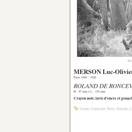
RO
MERSON Luc-Olivie
Paris 1846 – 1920
ROLAND DE RONCE
H : 97 mm x L : 155 mm
Crayon noir, lavis d’encre et gou
Crayon
,
Crayon noir
,
Encre
,
Gouache
,
L