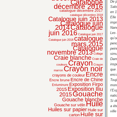
Catalogue
De p
décembre 2016
Salo
catalogue décembre 2017
en 
catalogue décembre 2018
Elle
Catalogue juin 2013
Catalogue juin
impr
2014
Catalogue
Nanc
juin 2016
Les 
Catalogue juin 2017
catalogue
qu’o
Catalogue juin 2018
mars 2015
pend
Catalogue
pein
novembre 2013
simu
Collage
Craie blanche
Dama
Craie de
Crayon
insp
couleurs
Crayon
Crayon noir
que 
marron
Encre
enco
crayons de couleur
Encre de Chine
Encre brune
Touj
Exposition Firpo
Enluminure
monu
Exposition Iliu
2015
l’Ex
Gouache
2015
nati
Gouache blanche
Si d
Huile
Gouache sur vélin
a ét
Huiles sur papier
Huile sur
vill
Huile sur
carton