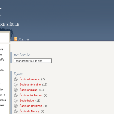
I
XE SIÈCLE
Flux rss
bre
Recherche
te
lle
t
se.
Styles
n
École allemande
(7)
l
École américaine
(18)
ire
École anglaise
(11)
e 3.
École autrichienne
(2)
uleur
École belge
(11)
res
École de Barbizon
(1)
École de Nancy
(2)