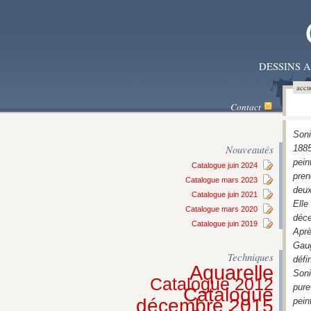
DESSINS 
accu
Contact
Soni
Nouveautés
1885
pein
Catalogue juin 2024
pren
Catalogue mars 2023
deux
Catalogue juin 2021
Elle
Catalogue mars 2020
déc
Catalogue juin 2019
Aprè
Gaug
Techniques
défi
Aquarelle
Soni
Catalogue 2012
pure
Catalogue
décembre 2015
pein