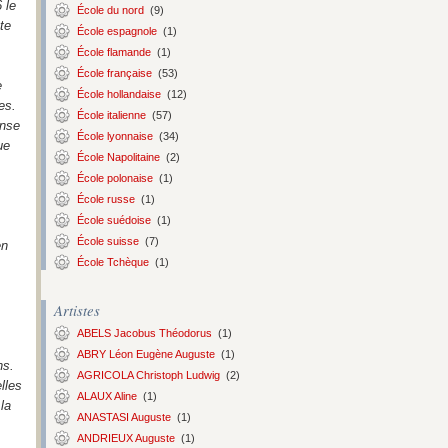
 le
École du nord
(9)
te
École espagnole
(1)
École flamande
(1)
École française
(53)
e
École hollandaise
(12)
es.
École italienne
(57)
ense
École lyonnaise
(34)
ue
École Napolitaine
(2)
École polonaise
(1)
École russe
(1)
École suédoise
(1)
École suisse
(7)
en
École Tchèque
(1)
Artistes
ABELS Jacobus Théodorus
(1)
ABRY Léon Eugène Auguste
(1)
ns.
AGRICOLA Christoph Ludwig
(2)
lles
ALAUX Aline
(1)
la
ANASTASI Auguste
(1)
ANDRIEUX Auguste
(1)