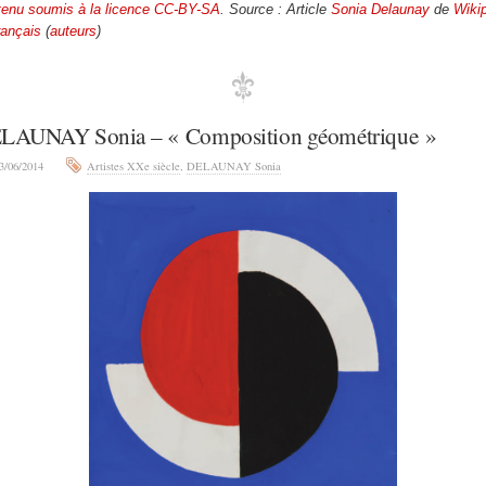
enu soumis à la licence CC-BY-SA
. Source : Article
Sonia Delaunay
de
Wiki
rançais
(
auteurs
)
LAUNAY Sonia – « Composition géométrique »
3/06/2014
Artistes XXe siècle
,
DELAUNAY Sonia