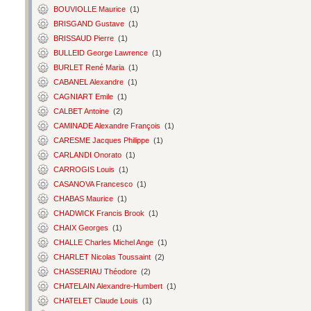
BOUVIOLLE Maurice
(1)
BRISGAND Gustave
(1)
BRISSAUD Pierre
(1)
BULLEID George Lawrence
(1)
BURLET René Maria
(1)
CABANEL Alexandre
(1)
CAGNIART Emile
(1)
CALBET Antoine
(2)
CAMINADE Alexandre François
(1)
CARESME Jacques Philippe
(1)
CARLANDI Onorato
(1)
CARROGIS Louis
(1)
CASANOVA Francesco
(1)
CHABAS Maurice
(1)
CHADWICK Francis Brook
(1)
CHAIX Georges
(1)
CHALLE Charles Michel Ange
(1)
CHARLET Nicolas Toussaint
(2)
CHASSERIAU Théodore
(2)
CHATELAIN Alexandre-Humbert
(1)
CHATELET Claude Louis
(1)