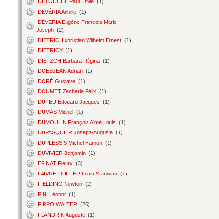
DETOUCHE Paul Émile
(1)
DEVÉRIA Achille
(1)
DEVERIA Eugène François Marie
Joseph
(2)
DIETRICH christian Wilhelm Ernest
(1)
DIETRICY
(1)
DIETZCH Barbara Régina
(1)
DOESJEAN Adrian
(1)
DORÉ Gustave
(1)
DOUMET Zacharie Félix
(1)
DUFEU Edouard Jacques
(1)
DUMAS Michel
(1)
DUMOULIN François Aimé Louis
(1)
DUPASQUIER Joseph-Auguste
(1)
DUPLESSIS Michel Hamon
(1)
DUVIVIER Benjamin
(1)
EPINAT Fleury
(3)
FAIVRE-DUFFER Louis Stanislas
(1)
FIELDING Newton
(2)
FINI Léonor
(1)
FIRPO WALTER
(26)
FLANDRIN Auguste
(1)