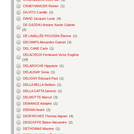
CRAEYVANGER Reinier
(1)
DA VITO Camillo
(1)
DAVID Jacques-Louis
(4)
DE GAZEAU Antoine Xavier Gabriel
(2)
DE LAVALLÉE-POUSSIN Étienne
(1)
DECAMPS Alexandre Gabriel
(3)
DEL CANE Carlo
(1)
DELACROIX Ferdinand Victor Eugène
(19)
DELAROCHE Hippolyte
(1)
DELAUNAY Sonia
(1)
DELIGNY Edouard Paul
(1)
DELLA BELLA Stefano
(1)
DELLA GATTA Saverio
(1)
DELMOTTE Marcel
(3)
DEMANGE Adolphe
(1)
DERAIN André
(2)
DESFRICHES Thomas Aignan
(4)
DESGOFFE Blaise-Alexandre
(2)
DETHOMAS Maxime
(1)