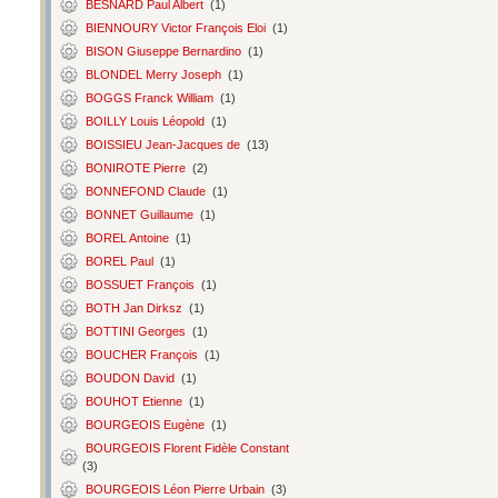
BESNARD Paul Albert
(1)
BIENNOURY Victor François Eloi
(1)
BISON Giuseppe Bernardino
(1)
BLONDEL Merry Joseph
(1)
BOGGS Franck William
(1)
BOILLY Louis Léopold
(1)
BOISSIEU Jean-Jacques de
(13)
BONIROTE Pierre
(2)
BONNEFOND Claude
(1)
BONNET Guillaume
(1)
BOREL Antoine
(1)
BOREL Paul
(1)
BOSSUET François
(1)
BOTH Jan Dirksz
(1)
BOTTINI Georges
(1)
BOUCHER François
(1)
BOUDON David
(1)
BOUHOT Etienne
(1)
BOURGEOIS Eugène
(1)
BOURGEOIS Florent Fidèle Constant
(3)
BOURGEOIS Léon Pierre Urbain
(3)