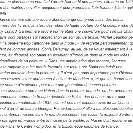
lus en plus orientée vers l’art l’art abstrait au fil des années, elle crée en 1946
n des réalités nouvelles uniquement pour promouvoir l’abstraction. Elle le quit
1948
 laisse derrière elle une œuvre abondante qui comprend aussi des tissus
imés, des livres d’artistes, des robes de haute couture dont la célèbre robe d
y Cunard. Sa première œuvre textile étant une couverture pour son fils Charl
avis sont partagés sur l’appréciation de son œuvre textile. Michel Seuphor p
n l’a peut-être trop cantonnée dans la mode : « Je regrette personnellement q
ant de longues années, Sonia Delaunay, au lieu de se vouer entièrement à la
ture, ait dispersé son talent en essayant d’introduire dans la mode les idées
ltanéistes de sa peinture. » Dans une appréciation plus récente, Jacques
se rappelle que les motifs inventés sur tissus par Sonia ont induit une
iration nouvelle dans la peinture : « Il n’est pas sans importance pour l’histori
ses œuvres soient antérieures à celles de Mondrian. », et que les tissus sont
re source d’inspiration pour toute une génération de jeunes peintres.
ours associée à son mari Robert dans la peinture, la mode, ou des aventures
mentales comme la fresque destinée au Palais des chemins de fer pour
position internationale de 1937, elle est souvent exposée avec lui au Centre
onal d’art et de culture Georges-Pompidou, auquel elle a fait plusieurs donatio
e nombreux musées dans le monde possèdent ses toiles, la majorité d’entre e
é partagée en France entre le musée de Grenoble, le Musée d’art moderne de 
e de Paris, le Centre Pompidou, et la Bibliothèque nationale de France.