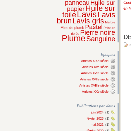
panneau
Huile sur
Cont
Huile sur
papier
en f
Lavis
Lavis
toile
brun
Lavis gris
Marbre
Pastel
Mine de plomb
Peinture
Pierre noire
dorée
DE
Plume
Sanguine
2
Epoques
Artistes XIXe siècle
Artistes XVe siècle
Artistes XVIe siècle
Artistes XVIIe siècle
Artistes XVIIIe siècle
Artistes XXe siècle
Publications par dates
juin 2024
(1)
février 2023
(1)
mai 2021
(1)
février 2020
(1)