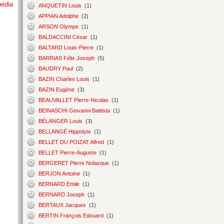
pédia
ANQUETIN Louis
(1)
APPIAN Adolphe
(2)
ARSON Olympe
(1)
BALDACCINI César
(1)
BALTARD Louis-Pierre
(1)
BARRIAS Félix Joseph
(5)
BAUDRY Paul
(2)
BAZIN Charles Louis
(1)
BAZIN Eugène
(3)
BEAUVALLET Pierre-Nicolas
(1)
BEINASCHI Giovanni Battista
(1)
BÉLANGER Louis
(3)
BELLANGÉ Hippolyte
(1)
BELLET DU POIZAT Alfred
(1)
BELLET Pierre-Auguste
(1)
BERGERET Pierre Nolasque
(1)
BERJON Antoine
(1)
BERNARD Emile
(1)
BERNARD Joseph
(1)
BERTAUX Jacques
(1)
BERTIN François Edouard
(1)