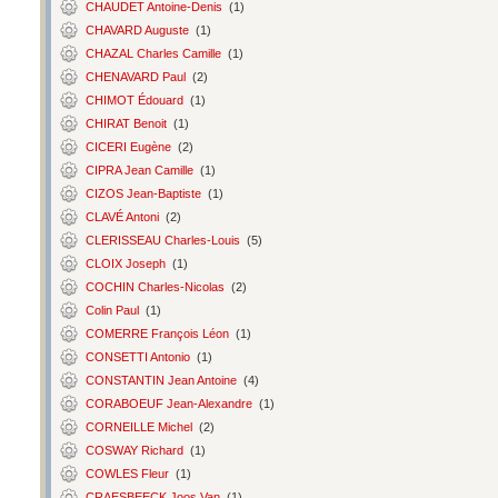
CHAUDET Antoine-Denis
(1)
CHAVARD Auguste
(1)
CHAZAL Charles Camille
(1)
CHENAVARD Paul
(2)
CHIMOT Édouard
(1)
CHIRAT Benoit
(1)
CICERI Eugène
(2)
CIPRA Jean Camille
(1)
CIZOS Jean-Baptiste
(1)
CLAVÉ Antoni
(2)
CLERISSEAU Charles-Louis
(5)
CLOIX Joseph
(1)
COCHIN Charles-Nicolas
(2)
Colin Paul
(1)
COMERRE François Léon
(1)
CONSETTI Antonio
(1)
CONSTANTIN Jean Antoine
(4)
CORABOEUF Jean-Alexandre
(1)
CORNEILLE Michel
(2)
COSWAY Richard
(1)
COWLES Fleur
(1)
CRAESBEECK Joos Van
(1)