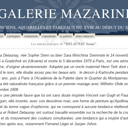
GALERIE MAZARIN
ANCIENS, AQUARELLES ET TABLEAUX DU XVIE AU DÉBUT DU X
eil
catalogues
estimations
expositions
la galerie
nous contacter
Les articles à propos de
"DELAUNAY Sonia"
.
a Delaunay, née Sophie Stern ou bien Sara Illinichtna Sternnote le 14 novem
 à Gradzihsk en (Ukraine) et morte le 5 décembre 1979 à Paris, est une artis
tre, d’origine ukrainiennenote. Adoptée par un oncle maternel Henri Terk dont e
d le nom, elle étudie assez peu les beaux-arts : le dessin à Karlsruhe pendan
 ans, puis à Paris à l’Académie de la Palette dans le Quartier du Montparnas
 a été naturalisée française grâce à un premier mariage avec Wilhelm Uhde e
embre 1908.
s une période fauve que lui ont sans doute inspirée Vincent van Gogh et Pau
uin, elle invente, avec son deuxième mari, une forme de peinture qu’Apollina
nit du terme vague d’orphisme, qui ne correspond à aucune tendance réellenot
a et Robert Delaunay ont surtout travaillé ensemble sur la recherche de la co
 et du mouvement des couleurs simultanées, une tendance qui a inspiré d’aut
tres après eux, notamment Fernand Léger et Jasper Johns.