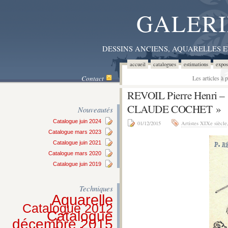
GALERI
DESSINS ANCIENS, AQUARELLES 
accueil
catalogues
estimations
expos
Contact
Les articles à
REVOIL Pierre Henri
CLAUDE COCHET »
Nouveautés
Catalogue juin 2024
01/12/2015
Artistes XIXe siècle
Catalogue mars 2023
Catalogue juin 2021
Catalogue mars 2020
Catalogue juin 2019
Techniques
Aquarelle
Catalogue 2012
Catalogue
décembre 2015