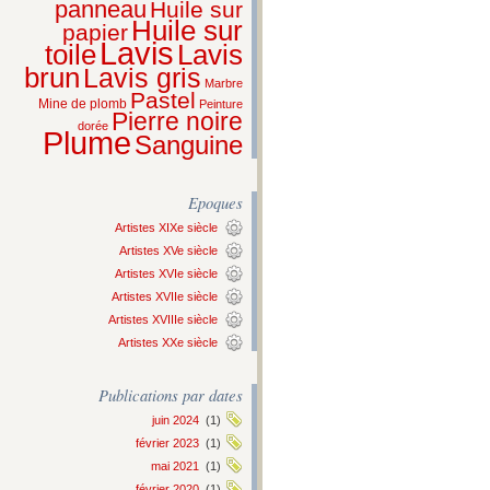
panneau
Huile sur
Huile sur
papier
Lavis
Lavis
toile
brun
Lavis gris
Marbre
Pastel
Mine de plomb
Peinture
Pierre noire
dorée
Plume
Sanguine
Epoques
Artistes XIXe siècle
Artistes XVe siècle
Artistes XVIe siècle
Artistes XVIIe siècle
Artistes XVIIIe siècle
Artistes XXe siècle
Publications par dates
juin 2024
(1)
février 2023
(1)
mai 2021
(1)
février 2020
(1)