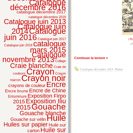
Catalogue
décembre 2016
catalogue décembre 2017
catalogue décembre 2018
Catalogue juin 2013
Catalogue juin
2014
Catalogue
juin 2016
(5
Catalogue juin 2017
catalogue
«
Catalogue juin 2018
mars 2015
Catalogue
novembre 2013
Continuer la lecture »
Collage
Craie blanche
Craie de
Crayon
Catalogue décembre 2015
,
Plume
couleurs
Crayon
Crayon noir
marron
Encre
crayons de couleur
Encre de Chine
Encre brune
Exposition Firpo
Enluminure
Exposition Iliu
2015
Gouache
2015
Gouache blanche
Huile
Gouache sur vélin
Huiles sur papier
Huile sur
Huile sur
carton