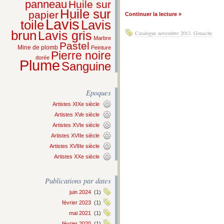
panneau
Huile sur
Huile sur
papier
Continuer la lecture »
Lavis
Lavis
toile
brun
Lavis gris
Catalogue novembre 2013
,
Gouache
Marbre
Pastel
Mine de plomb
Peinture
Pierre noire
dorée
Plume
Sanguine
Epoques
Artistes XIXe siècle
Artistes XVe siècle
Artistes XVIe siècle
Artistes XVIIe siècle
Artistes XVIIIe siècle
Artistes XXe siècle
Publications par dates
juin 2024
(1)
février 2023
(1)
mai 2021
(1)
février 2020
(1)