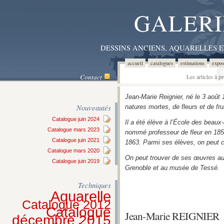
GALERI
DESSINS ANCIENS, AQUARELLES 
accueil
catalogues
estimations
expos
Contact
Les articles à 
Jean-Marie Reignier, né le 3 août 
Nouveautés
natures mortes, de fleurs et de fru
Catalogue juin 2024
Il a été élève à l’École des beaux-a
Catalogue mars 2023
nommé professeur de fleur en 1854.
Catalogue juin 2021
1863. Parmi ses élèves, on peut c
Catalogue mars 2020
On peut trouver de ses œuvres a
Catalogue juin 2019
Grenoble et au musée de Tessé.
Techniques
Aquarelle
Catalogue 2012
Catalogue
Jean-Marie REIGNIER
décembre 2015