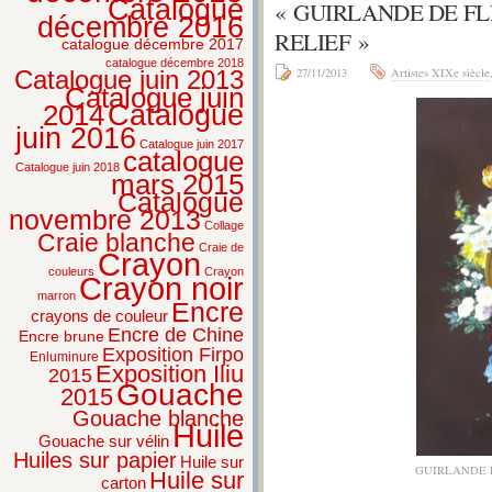
Catalogue
« GUIRLANDE DE F
décembre 2016
RELIEF »
catalogue décembre 2017
catalogue décembre 2018
Catalogue juin 2013
27/11/2013
Artistes XIXe siècle
Catalogue juin
2014
Catalogue
juin 2016
Catalogue juin 2017
catalogue
Catalogue juin 2018
mars 2015
Catalogue
novembre 2013
Collage
Craie blanche
Craie de
Crayon
couleurs
Crayon
Crayon noir
marron
Encre
crayons de couleur
Encre de Chine
Encre brune
Exposition Firpo
Enluminure
Exposition Iliu
2015
Gouache
2015
Gouache blanche
Huile
Gouache sur vélin
Huiles sur papier
Huile sur
GUIRLANDE 
Huile sur
carton