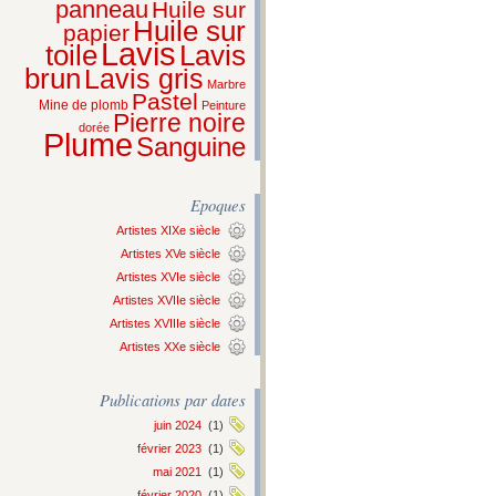
panneau
Huile sur
Huile sur
papier
Lavis
Lavis
toile
brun
Lavis gris
Marbre
Pastel
Mine de plomb
Peinture
Pierre noire
dorée
Plume
Sanguine
Epoques
Artistes XIXe siècle
Artistes XVe siècle
Artistes XVIe siècle
Artistes XVIIe siècle
Artistes XVIIIe siècle
Artistes XXe siècle
Publications par dates
juin 2024
(1)
février 2023
(1)
mai 2021
(1)
février 2020
(1)