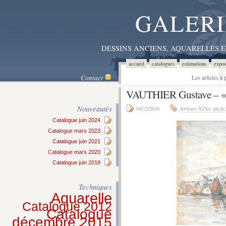
GALERI
DESSINS ANCIENS, AQUARELLES 
accueil
catalogues
estimations
expos
Contact
Les articles à
VAUTHIER Gustave –
Nouveautés
04/12/2016
Artistes XIXe siècle
Catalogue juin 2024
Catalogue mars 2023
Catalogue juin 2021
Catalogue mars 2020
Catalogue juin 2019
Techniques
Aquarelle
Catalogue 2012
Catalogue
décembre 2015