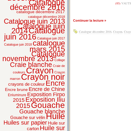
Catalogue
(83)
VAUTHI
décembre 2016
catalogue décembre 2017
catalogue décembre 2018
Catalogue juin 2013
Continuer la lecture »
Catalogue juin
2014
Catalogue
Catalogue décembre 2016
,
Crayon
,
Crayo
juin 2016
Catalogue juin 2017
catalogue
Catalogue juin 2018
mars 2015
Catalogue
novembre 2013
Collage
Craie blanche
Craie de
Crayon
couleurs
Crayon
Crayon noir
marron
Encre
crayons de couleur
Encre de Chine
Encre brune
Exposition Firpo
Enluminure
Exposition Iliu
2015
Gouache
2015
Gouache blanche
Huile
Gouache sur vélin
Huiles sur papier
Huile sur
Huile sur
carton