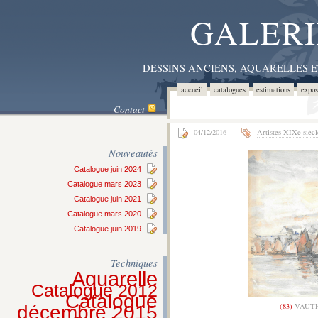
GALERI
DESSINS ANCIENS, AQUARELLES 
accueil
catalogues
estimations
expos
Contact
04/12/2016
Artistes XIXe siècl
Nouveautés
Catalogue juin 2024
Catalogue mars 2023
Catalogue juin 2021
Catalogue mars 2020
Catalogue juin 2019
Techniques
Aquarelle
Catalogue 2012
Catalogue
(83)
VAUTHI
décembre 2015