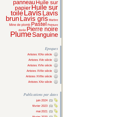
panneau
Huile sur
Huile sur
papier
Lavis
Lavis
toile
brun
Lavis gris
Marbre
Pastel
Mine de plomb
Peinture
Pierre noire
dorée
Plume
Sanguine
Epoques
Artistes XIXe siècle
Artistes XVe siècle
Artistes XVIe siècle
Artistes XVIIe siècle
Artistes XVIIIe siècle
Artistes XXe siècle
Publications par dates
juin 2024
(1)
février 2023
(1)
mai 2021
(1)
février 2020
(1)