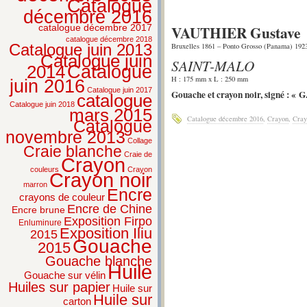
Catalogue
décembre 2016
VAUTHIER Gustave
catalogue décembre 2017
catalogue décembre 2018
Catalogue juin 2013
Bruxelles 1861 – Ponto Grosso (Panama) 192
Catalogue juin
SAINT-MALO
2014
Catalogue
H : 175 mm x L : 250 mm
juin 2016
Catalogue juin 2017
Gouache et crayon noir, signé : « G
catalogue
Catalogue juin 2018
mars 2015
Catalogue décembre 2016
,
Crayon
,
Cray
Catalogue
novembre 2013
Collage
Craie blanche
Craie de
Crayon
couleurs
Crayon
Crayon noir
marron
Encre
crayons de couleur
Encre de Chine
Encre brune
Exposition Firpo
Enluminure
Exposition Iliu
2015
Gouache
2015
Gouache blanche
Huile
Gouache sur vélin
Huiles sur papier
Huile sur
Huile sur
carton