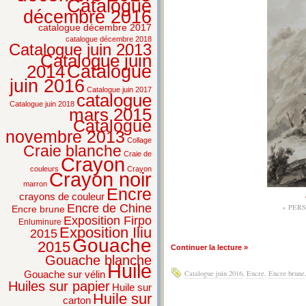
Catalogue
décembre 2016
catalogue décembre 2017
catalogue décembre 2018
Catalogue juin 2013
Catalogue juin
2014
Catalogue
juin 2016
Catalogue juin 2017
catalogue
Catalogue juin 2018
mars 2015
Catalogue
novembre 2013
Collage
Craie blanche
Craie de
Crayon
couleurs
Crayon
Crayon noir
marron
Encre
crayons de couleur
Encre de Chine
« PER
Encre brune
Exposition Firpo
Enluminure
Exposition Iliu
2015
Gouache
2015
Continuer la lecture »
Gouache blanche
Huile
Gouache sur vélin
Catalogue juin 2016
,
Encre
,
Encre brune
Huiles sur papier
Huile sur
Huile sur
carton