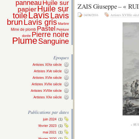
panneau
Huile sur
ZAIS Giuseppe – « 
Huile sur
papier
Lavis
Lavis
toile
04/06/2016
Artistes XVIIIe sièc
brun
Lavis gris
Marbre
Pastel
Mine de plomb
Peinture
Pierre noire
dorée
Plume
Sanguine
Epoques
Artistes XIXe siècle
Artistes XVe siècle
Artistes XVIe siècle
Artistes XVIIe siècle
Artistes XVIIIe siècle
Artistes XXe siècle
Publications par dates
juin 2024
(1)
« RU
février 2023
(1)
mai 2021
(1)
février 2020
(1)