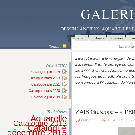
GALERI
DESSINS ANCIENS, AQUARELLES 
accueil
catalogues
estimations
expos
Contact
Les article
Zaïs fut inscrit à la «Fraglia» de 
Nouveautés
Zuccarelli. Il fut le protégé du C
En 1774, il entra à l’Académie de
Catalogue juin 2024
les fresques de la Villa Pisani à 
Catalogue mars 2023
conservées à l’Académia de Veni
Catalogue juin 2021
Catalogue mars 2020
Catalogue juin 2019
ZAIS Giuseppe – « 
Techniques
Aquarelle
04/06/2016
Artistes XVIIIe sièc
Catalogue 2012
Catalogue
décembre 2015