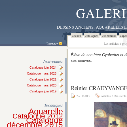
GALERI
DESSINS ANCIENS, AQUARELLES 
accueil
catalogues
estimations
expos
Contact
Les articles à pr
Élève de son frère Gysbertus et 
Nouveautés
ses oeuvres.
Catalogue juin 2024
Catalogue mars 2023
Catalogue juin 2021
Catalogue mars 2020
Reinier CRAEYVANGE
Catalogue juin 2019
27/11/2013
Artistes XIXe siècle
Techniques
Aquarelle
Catalogue 2012
Catalogue
décembre 2015