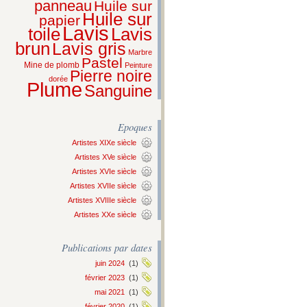
panneau
Huile sur
Huile sur
papier
Lavis
Lavis
toile
brun
Lavis gris
Marbre
Pastel
Mine de plomb
Peinture
Pierre noire
dorée
Plume
Sanguine
Epoques
Artistes XIXe siècle
Artistes XVe siècle
Artistes XVIe siècle
Artistes XVIIe siècle
Artistes XVIIIe siècle
Artistes XXe siècle
Publications par dates
juin 2024
(1)
février 2023
(1)
mai 2021
(1)
février 2020
(1)