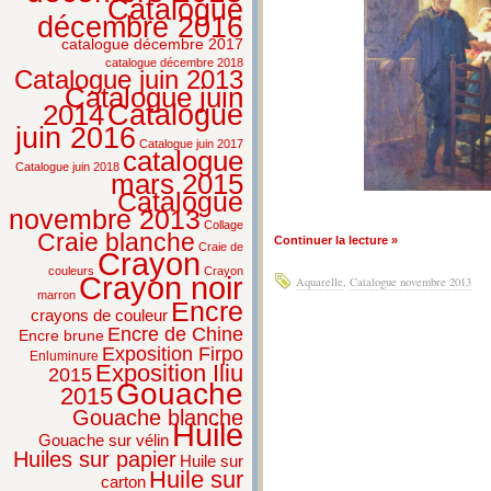
Catalogue
décembre 2016
catalogue décembre 2017
catalogue décembre 2018
Catalogue juin 2013
Catalogue juin
2014
Catalogue
juin 2016
Catalogue juin 2017
catalogue
Catalogue juin 2018
mars 2015
Catalogue
novembre 2013
Collage
Craie blanche
Continuer la lecture »
Craie de
Crayon
couleurs
Crayon
Crayon noir
Aquarelle
,
Catalogue novembre 2013
marron
Encre
crayons de couleur
Encre de Chine
Encre brune
Exposition Firpo
Enluminure
Exposition Iliu
2015
Gouache
2015
Gouache blanche
Huile
Gouache sur vélin
Huiles sur papier
Huile sur
Huile sur
carton