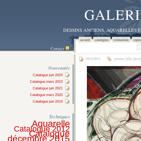
GALERI
DESSINS ANCIENS, AQUARELLES 
accueil
catalogues
estimations
expos
Contact
03/12/2012
Artistes XXe siècle
Nouveautés
Catalogue juin 2024
Catalogue mars 2023
Catalogue juin 2021
Catalogue mars 2020
Catalogue juin 2019
Techniques
Aquarelle
Catalogue 2012
Catalogue
décembre 2015