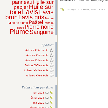
Provenance :
Collection privée, Belgique
panneau
Huile sur
Huile sur
papier
Catalogue 2012
,
Huile
,
Huile sur toile
Lavis
Lavis
toile
brun
Lavis gris
Marbre
Pastel
Mine de plomb
Peinture
Pierre noire
dorée
Plume
Sanguine
Epoques
Artistes XIXe siècle
Artistes XVe siècle
Artistes XVIe siècle
Artistes XVIIe siècle
Artistes XVIIIe siècle
Artistes XXe siècle
Publications par dates
juin 2024
(1)
février 2023
(1)
mai 2021
(1)
février 2020
(1)