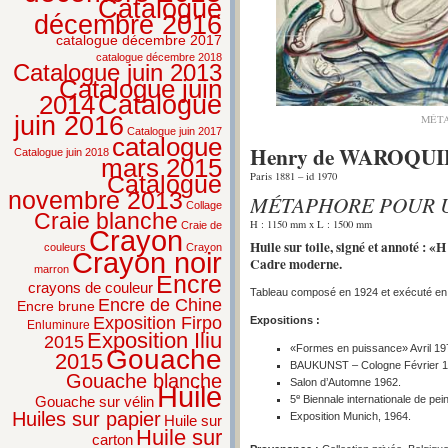
Catalogue
décembre 2016
catalogue décembre 2017
catalogue décembre 2018
Catalogue juin 2013
Catalogue juin
2014
Catalogue
juin 2016
MÉT
Catalogue juin 2017
catalogue
Henry de WAROQU
Catalogue juin 2018
mars 2015
Paris 1881 – id 1970
Catalogue
novembre 2013
MÉTAPHORE POUR 
Collage
Craie blanche
H : 1150 mm x L : 1500 mm
Craie de
Crayon
Huile sur toile, signé et annoté : «
couleurs
Crayon
Crayon noir
Cadre moderne.
marron
Encre
crayons de couleur
Tableau composé en 1924 et exécuté en
Encre de Chine
Encre brune
Exposition Firpo
Expositions :
Enluminure
Exposition Iliu
2015
«Formes en puissance» Avril 1
Gouache
2015
BAUKUNST – Cologne Février 19
Gouache blanche
Salon d’Automne 1962.
Huile
e
5
Biennale internationale de pei
Gouache sur vélin
Huiles sur papier
Exposition Munich, 1964.
Huile sur
Huile sur
carton