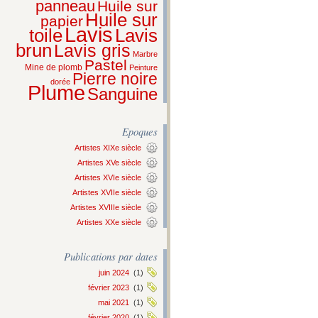
panneau
Huile sur
Huile sur
papier
Lavis
Lavis
toile
brun
Lavis gris
Marbre
Pastel
Mine de plomb
Peinture
Pierre noire
dorée
Plume
Sanguine
Epoques
Artistes XIXe siècle
Artistes XVe siècle
Artistes XVIe siècle
Artistes XVIIe siècle
Artistes XVIIIe siècle
Artistes XXe siècle
Publications par dates
juin 2024
(1)
février 2023
(1)
mai 2021
(1)
février 2020
(1)