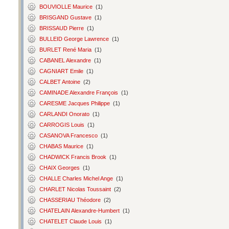
BOUVIOLLE Maurice
(1)
BRISGAND Gustave
(1)
BRISSAUD Pierre
(1)
BULLEID George Lawrence
(1)
BURLET René Maria
(1)
CABANEL Alexandre
(1)
CAGNIART Emile
(1)
CALBET Antoine
(2)
CAMINADE Alexandre François
(1)
CARESME Jacques Philippe
(1)
CARLANDI Onorato
(1)
CARROGIS Louis
(1)
CASANOVA Francesco
(1)
CHABAS Maurice
(1)
CHADWICK Francis Brook
(1)
CHAIX Georges
(1)
CHALLE Charles Michel Ange
(1)
CHARLET Nicolas Toussaint
(2)
CHASSERIAU Théodore
(2)
CHATELAIN Alexandre-Humbert
(1)
CHATELET Claude Louis
(1)