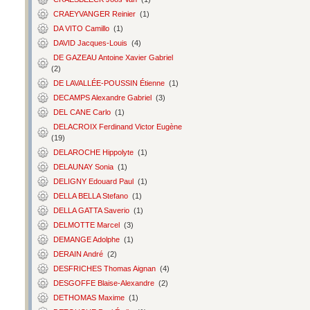
CRAEYVANGER Reinier
(1)
DA VITO Camillo
(1)
DAVID Jacques-Louis
(4)
DE GAZEAU Antoine Xavier Gabriel
(2)
DE LAVALLÉE-POUSSIN Étienne
(1)
DECAMPS Alexandre Gabriel
(3)
DEL CANE Carlo
(1)
DELACROIX Ferdinand Victor Eugène
(19)
DELAROCHE Hippolyte
(1)
DELAUNAY Sonia
(1)
DELIGNY Edouard Paul
(1)
DELLA BELLA Stefano
(1)
DELLA GATTA Saverio
(1)
DELMOTTE Marcel
(3)
DEMANGE Adolphe
(1)
DERAIN André
(2)
DESFRICHES Thomas Aignan
(4)
DESGOFFE Blaise-Alexandre
(2)
DETHOMAS Maxime
(1)