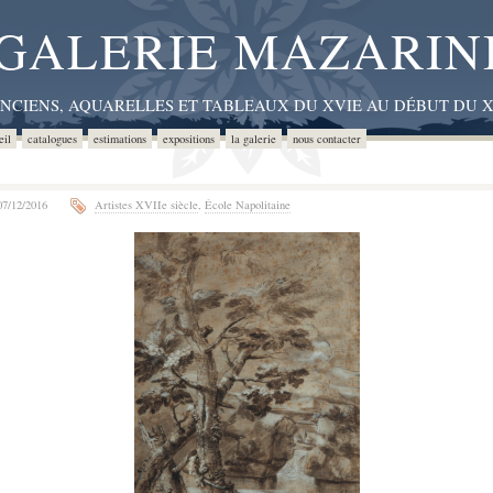
GALERIE MAZARIN
ANCIENS, AQUARELLES ET TABLEAUX DU XVIE AU DÉBUT DU X
eil
catalogues
estimations
expositions
la galerie
nous contacter
7/12/2016
Artistes XVIIe siècle
,
École Napolitaine