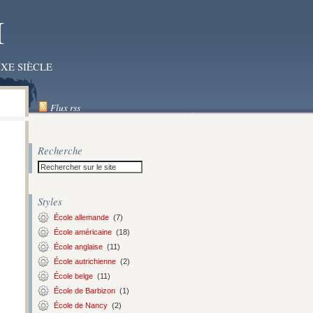
I
XE SIÈCLE
Flux rss
Recherche
Styles
École allemande
(7)
École américaine
(18)
École anglaise
(11)
École autrichienne
(2)
École belge
(11)
École de Barbizon
(1)
École de Nancy
(2)