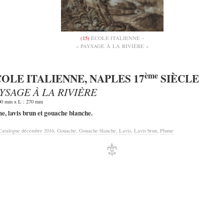
(15)
ÉCOLE ITALIENNE –
« PAYSAGE À LA RIVIÈRE »
ème
OLE ITALIENNE, NAPLES 17
SIÈCLE
YSAGE À LA RIVIÈRE
00 mm x L : 270 mm
e, lavis brun et gouache blanche.
Catalogue décembre 2016
,
Gouache
,
Gouache blanche
,
Lavis
,
Lavis brun
,
Plume