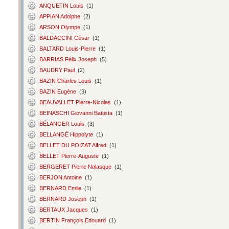
ANQUETIN Louis
(1)
APPIAN Adolphe
(2)
ARSON Olympe
(1)
BALDACCINI César
(1)
BALTARD Louis-Pierre
(1)
BARRIAS Félix Joseph
(5)
BAUDRY Paul
(2)
BAZIN Charles Louis
(1)
BAZIN Eugène
(3)
BEAUVALLET Pierre-Nicolas
(1)
BEINASCHI Giovanni Battista
(1)
BÉLANGER Louis
(3)
BELLANGÉ Hippolyte
(1)
BELLET DU POIZAT Alfred
(1)
BELLET Pierre-Auguste
(1)
BERGERET Pierre Nolasque
(1)
BERJON Antoine
(1)
BERNARD Emile
(1)
BERNARD Joseph
(1)
BERTAUX Jacques
(1)
BERTIN François Edouard
(1)