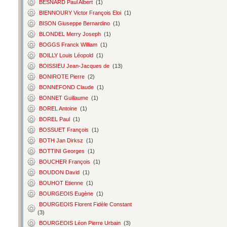
BESNARD Paul Albert
(1)
BIENNOURY Victor François Eloi
(1)
BISON Giuseppe Bernardino
(1)
BLONDEL Merry Joseph
(1)
BOGGS Franck William
(1)
BOILLY Louis Léopold
(1)
BOISSIEU Jean-Jacques de
(13)
BONIROTE Pierre
(2)
BONNEFOND Claude
(1)
BONNET Guillaume
(1)
BOREL Antoine
(1)
BOREL Paul
(1)
BOSSUET François
(1)
BOTH Jan Dirksz
(1)
BOTTINI Georges
(1)
BOUCHER François
(1)
BOUDON David
(1)
BOUHOT Etienne
(1)
BOURGEOIS Eugène
(1)
BOURGEOIS Florent Fidèle Constant
(3)
BOURGEOIS Léon Pierre Urbain
(3)