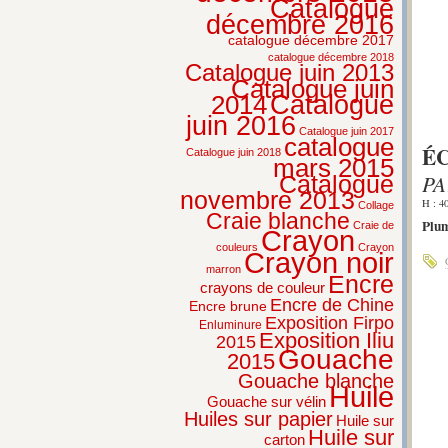
Catalogue
décembre 2016
catalogue décembre 2017
catalogue décembre 2018
Catalogue juin 2013
Catalogue juin
2014
Catalogue
juin 2016
Catalogue juin 2017
catalogue
ÉC
Catalogue juin 2018
mars 2015
PA
Catalogue
novembre 2013
H : 4
Collage
Craie blanche
Plum
Craie de
Crayon
couleurs
Crayon
Crayon noir
marron
Encre
crayons de couleur
Encre de Chine
Encre brune
Exposition Firpo
Enluminure
Exposition Iliu
2015
Gouache
2015
Gouache blanche
Huile
Gouache sur vélin
Huiles sur papier
Huile sur
Huile sur
carton