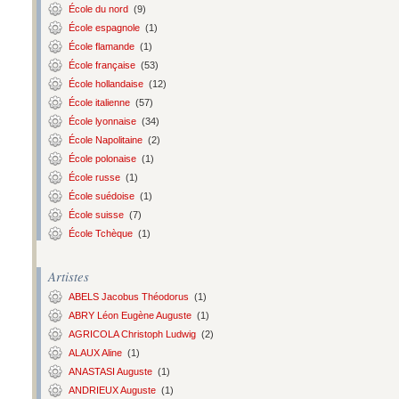
École du nord
(9)
École espagnole
(1)
École flamande
(1)
École française
(53)
École hollandaise
(12)
École italienne
(57)
École lyonnaise
(34)
École Napolitaine
(2)
École polonaise
(1)
École russe
(1)
École suédoise
(1)
École suisse
(7)
École Tchèque
(1)
Artistes
ABELS Jacobus Théodorus
(1)
ABRY Léon Eugène Auguste
(1)
AGRICOLA Christoph Ludwig
(2)
ALAUX Aline
(1)
ANASTASI Auguste
(1)
ANDRIEUX Auguste
(1)