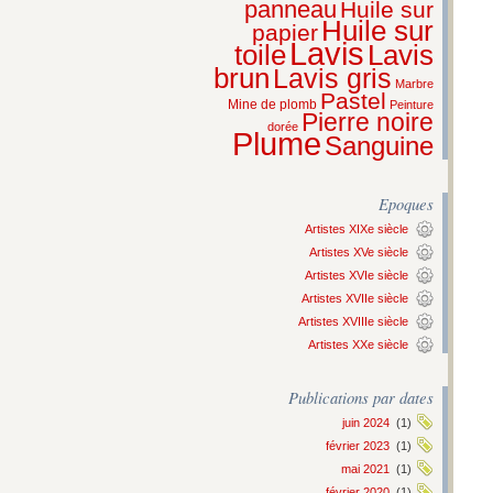
panneau
Huile sur
Huile sur
papier
Lavis
Lavis
toile
brun
Lavis gris
Marbre
Pastel
Mine de plomb
Peinture
Pierre noire
dorée
Plume
Sanguine
Epoques
Artistes XIXe siècle
Artistes XVe siècle
Artistes XVIe siècle
Artistes XVIIe siècle
Artistes XVIIIe siècle
Artistes XXe siècle
Publications par dates
juin 2024
(1)
février 2023
(1)
mai 2021
(1)
février 2020
(1)