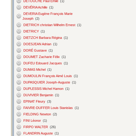
DETOUCHE Paul Émile
(1)
DEVÉRIA Achille
(1)
DEVERIA Eugène François Marie
Joseph
(2)
DIETRICH christian Wilhelm Ernest
(1)
DIETRICY
(1)
DIETZCH Barbara Régina
(1)
DOESJEAN Adrian
(1)
DORÉ Gustave
(1)
DOUMET Zacharie Félix
(1)
DUFEU Edouard Jacques
(1)
DUMAS Michel
(1)
DUMOULIN François Aimé Louis
(1)
DUPASQUIER Joseph-Auguste
(1)
DUPLESSIS Michel Hamon
(1)
DUVIVIER Benjamin
(1)
EPINAT Fleury
(3)
FAIVRE-DUFFER Louis Stanislas
(1)
FIELDING Newton
(2)
FINI Léonor
(1)
FIRPO WALTER
(26)
FLANDRIN Auguste
(1)