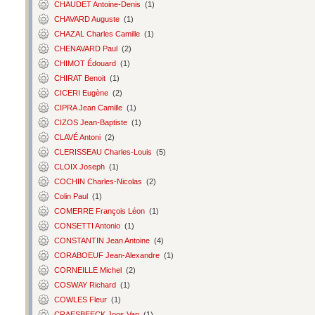
CHAUDET Antoine-Denis
(1)
CHAVARD Auguste
(1)
CHAZAL Charles Camille
(1)
CHENAVARD Paul
(2)
CHIMOT Édouard
(1)
CHIRAT Benoit
(1)
CICERI Eugène
(2)
CIPRA Jean Camille
(1)
CIZOS Jean-Baptiste
(1)
CLAVÉ Antoni
(2)
CLERISSEAU Charles-Louis
(5)
CLOIX Joseph
(1)
COCHIN Charles-Nicolas
(2)
Colin Paul
(1)
COMERRE François Léon
(1)
CONSETTI Antonio
(1)
CONSTANTIN Jean Antoine
(4)
CORABOEUF Jean-Alexandre
(1)
CORNEILLE Michel
(2)
COSWAY Richard
(1)
COWLES Fleur
(1)
CRAESBEECK Joos Van
(1)