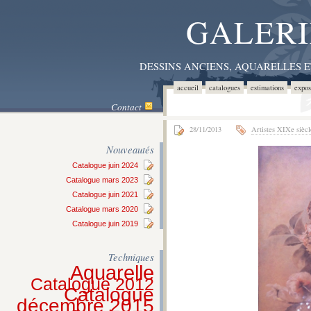
GALERI
DESSINS ANCIENS, AQUARELLES 
accueil
catalogues
estimations
expos
Contact
28/11/2013
Artistes XIXe siècl
Nouveautés
Catalogue juin 2024
Catalogue mars 2023
Catalogue juin 2021
Catalogue mars 2020
Catalogue juin 2019
Techniques
Aquarelle
Catalogue 2012
Catalogue
décembre 2015