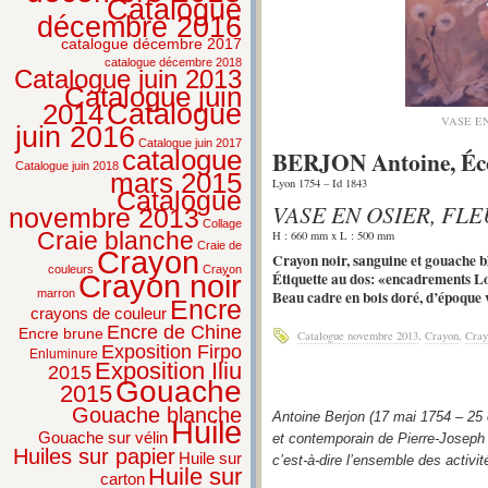
Catalogue
décembre 2016
catalogue décembre 2017
catalogue décembre 2018
Catalogue juin 2013
Catalogue juin
2014
Catalogue
VASE E
juin 2016
Catalogue juin 2017
BERJON Antoine, Éco
catalogue
Catalogue juin 2018
mars 2015
Lyon 1754 – Id 1843
Catalogue
VASE EN OSIER, FL
novembre 2013
Collage
Craie blanche
H : 660 mm x L : 500 mm
Craie de
Crayon
Crayon noir, sanguine et gouache b
couleurs
Crayon
Étiquette au dos: «encadrements L
Crayon noir
Beau cadre en bois doré, d’époque 
marron
Encre
crayons de couleur
Encre de Chine
Encre brune
Catalogue novembre 2013
,
Crayon
,
Cray
Exposition Firpo
Enluminure
Exposition Iliu
2015
Gouache
2015
Gouache blanche
Antoine Berjon (17 mai 1754 – 25 o
Huile
Gouache sur vélin
et contemporain de Pierre-Joseph 
Huiles sur papier
Huile sur
c’est-à-dire l’ensemble des activit
Huile sur
carton