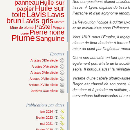
panneau
Huile sur
Ses compositions étaient utilisées
Huile sur
papier
tissus. À Lyon, capitale du tissu 
Lavis
Lavis
toile
Perrache et d’un agronome renomm
brun
Lavis gris
La Révolution l’oblige à quitter Lyo
Marbre
Pastel
Mine de plomb
Peinture
et de miniaturiste sous l’influenc
Pierre noire
dorée
Plume
Sanguine
Vers 1810, sous l’Empire, il regag
classe de fleur destinée à former 
mise au point par l’ingénieur méc
Epoques
Outre ses activités en tant que pr
Artistes XIXe siècle
également portraitiste de la société
Artistes XVe siècle
sépia. Il pratiqua aussi la miniatur
Artistes XVIe siècle
Victime d’une cabale ultraroyalist
Artistes XVIIe siècle
Berjon est chassé de son poste. I
Artistes XVIIIe siècle
dessiner et à peindre en solitaire
Artistes XXe siècle
conventions hollandisantes et se d
Publications par dates
juin 2024
(1)
février 2023
(1)
mai 2021
(1)
février 2020
(1)